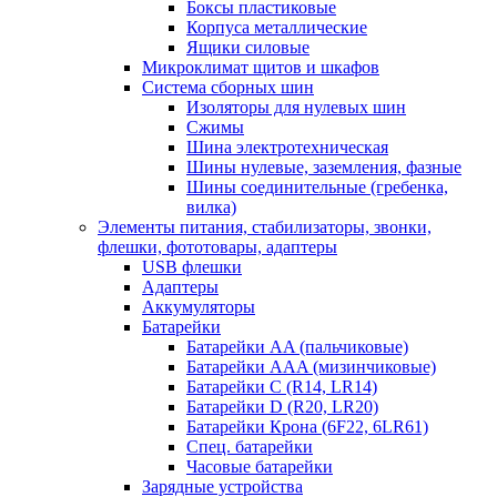
Боксы пластиковые
Корпуса металлические
Ящики силовые
Микроклимат щитов и шкафов
Система сборных шин
Изоляторы для нулевых шин
Сжимы
Шина электротехническая
Шины нулевые, заземления, фазные
Шины соединительные (гребенка,
вилка)
Элементы питания, стабилизаторы, звонки,
флешки, фототовары, адаптеры
USB флешки
Адаптеры
Аккумуляторы
Батарейки
Батарейки AA (пальчиковые)
Батарейки AAA (мизинчиковые)
Батарейки C (R14, LR14)
Батарейки D (R20, LR20)
Батарейки Крона (6F22, 6LR61)
Спец. батарейки
Часовые батарейки
Зарядные устройства