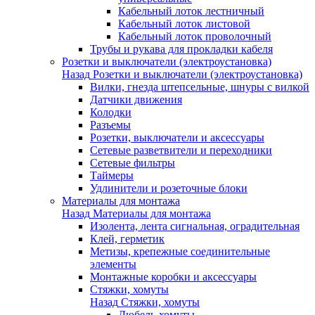
Кабельный лоток лестничный
Кабельный лоток листовой
Кабельный лоток проволочный
Трубы и рукава для прокладки кабеля
Розетки и выключатели (электроустановка)
Назад
Розетки и выключатели (электроустановка)
Вилки, гнезда штепсельные, шнуры с вилкой
Датчики движения
Колодки
Разъемы
Розетки, выключатели и аксессуары
Сетевые разветвители и переходники
Сетевые фильтры
Таймеры
Удлинители и розеточные блоки
Материалы для монтажа
Назад
Материалы для монтажа
Изолента, лента сигнальная, оградительная
Клей, герметик
Метизы, крепежные соединительные
элементы
Монтажные коробки и аксессуары
Стяжки, хомуты
Назад
Стяжки, хомуты
Дюбель-хомуты