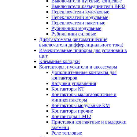
Выключатели путевые, концевые
Выключатели-разъединители ВР32
Переключатели кулачковые
Переключатели модульные
Переключатели пакетные
Рубильники модульные
Рубильники силовые
Диффавтоматы (автоматические
выключатели дифференциального тока)
Измерительные приборы для установки в
щит
Клеммные колодки
Контакторы, пускатели и аксессуары
Дополнительные контакты для
контакторов
Катушки управления
Контакторы КТ
Контакторы малогабаритные и
миниконтакторы
Контакторы модульные КМ
Контакторы прочие
Контанторы ПМ12
Приставки контактные и выдержки
времени
Реле тепловые