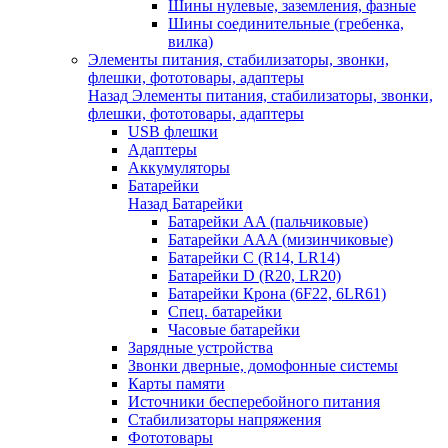
Шины нулевые, заземления, фазные
Шины соединительные (гребенка,
вилка)
Элементы питания, стабилизаторы, звонки,
флешки, фототовары, адаптеры
Назад
Элементы питания, стабилизаторы, звонки,
флешки, фототовары, адаптеры
USB флешки
Адаптеры
Аккумуляторы
Батарейки
Назад
Батарейки
Батарейки AA (пальчиковые)
Батарейки AAA (мизинчиковые)
Батарейки C (R14, LR14)
Батарейки D (R20, LR20)
Батарейки Крона (6F22, 6LR61)
Спец. батарейки
Часовые батарейки
Зарядные устройства
Звонки дверные, домофонные системы
Карты памяти
Источники бесперебойного питания
Стабилизаторы напряжения
Фототовары