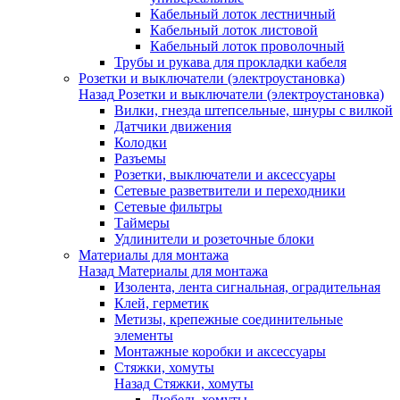
Кабельный лоток лестничный
Кабельный лоток листовой
Кабельный лоток проволочный
Трубы и рукава для прокладки кабеля
Розетки и выключатели (электроустановка)
Назад
Розетки и выключатели (электроустановка)
Вилки, гнезда штепсельные, шнуры с вилкой
Датчики движения
Колодки
Разъемы
Розетки, выключатели и аксессуары
Сетевые разветвители и переходники
Сетевые фильтры
Таймеры
Удлинители и розеточные блоки
Материалы для монтажа
Назад
Материалы для монтажа
Изолента, лента сигнальная, оградительная
Клей, герметик
Метизы, крепежные соединительные
элементы
Монтажные коробки и аксессуары
Стяжки, хомуты
Назад
Стяжки, хомуты
Дюбель-хомуты