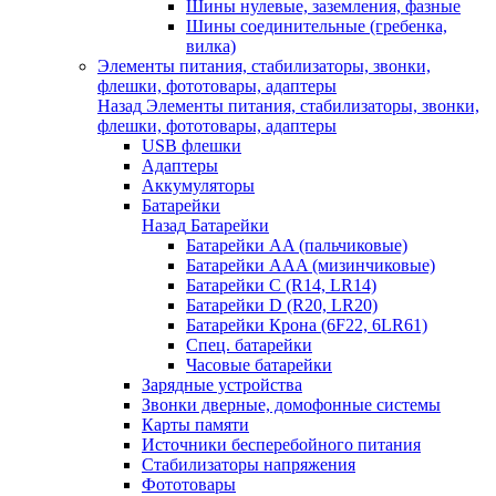
Шины нулевые, заземления, фазные
Шины соединительные (гребенка,
вилка)
Элементы питания, стабилизаторы, звонки,
флешки, фототовары, адаптеры
Назад
Элементы питания, стабилизаторы, звонки,
флешки, фототовары, адаптеры
USB флешки
Адаптеры
Аккумуляторы
Батарейки
Назад
Батарейки
Батарейки AA (пальчиковые)
Батарейки AAA (мизинчиковые)
Батарейки C (R14, LR14)
Батарейки D (R20, LR20)
Батарейки Крона (6F22, 6LR61)
Спец. батарейки
Часовые батарейки
Зарядные устройства
Звонки дверные, домофонные системы
Карты памяти
Источники бесперебойного питания
Стабилизаторы напряжения
Фототовары