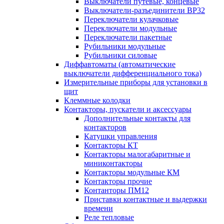
Выключатели путевые, концевые
Выключатели-разъединители ВР32
Переключатели кулачковые
Переключатели модульные
Переключатели пакетные
Рубильники модульные
Рубильники силовые
Диффавтоматы (автоматические
выключатели дифференциального тока)
Измерительные приборы для установки в
щит
Клеммные колодки
Контакторы, пускатели и аксессуары
Дополнительные контакты для
контакторов
Катушки управления
Контакторы КТ
Контакторы малогабаритные и
миниконтакторы
Контакторы модульные КМ
Контакторы прочие
Контанторы ПМ12
Приставки контактные и выдержки
времени
Реле тепловые