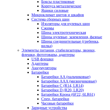
Боксы пластиковые
Корпуса металлические
Ящики силовые
Микроклимат щитов и шкафов
Система сборных шин
Изоляторы для нулевых шин
Сжимы
Шина электротехническая
Шины нулевые, заземления, фазные
Шины соединительные (гребенка,
вилка)
Элементы питания, стабилизаторы, звонки,
флешки, фототовары, адаптеры
USB флешки
Адаптеры
Аккумуляторы
Батарейки
Батарейки AA (пальчиковые)
Батарейки AAA (мизинчиковые)
Батарейки C (R14, LR14)
Батарейки D (R20, LR20)
Батарейки Крона (6F22, 6LR61)
Спец. батарейки
Часовые батарейки
Зарядные устройства