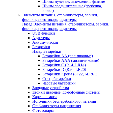
Шины нулевые, заземления, фазные
Шины соединительные (гребенка,
вилка)
Элементы питания, стабилизаторы, звонки,
флешки, фототовары, адаптеры
Назад
Элементы питания, стабилизаторы, звонки,
флешки, фототовары, адаптеры
USB флешки
Адаптеры
Аккумуляторы
Батарейки
Назад
Батарейки
Батарейки AA (пальчиковые)
Батарейки AAA (мизинчиковые)
Батарейки C (R14, LR14)
Батарейки D (R20, LR20)
Батарейки Крона (6F22, 6LR61)
Спец. батарейки
Часовые батарейки
Зарядные устройства
Звонки дверные, домофонные системы
Карты памяти
Источники бесперебойного питания
Стабилизаторы напряжения
Фототовары