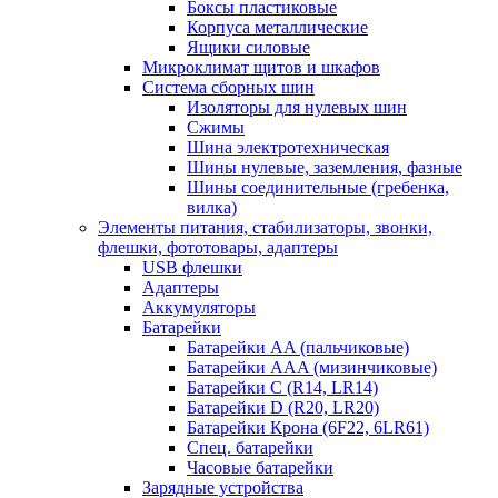
Боксы пластиковые
Корпуса металлические
Ящики силовые
Микроклимат щитов и шкафов
Система сборных шин
Изоляторы для нулевых шин
Сжимы
Шина электротехническая
Шины нулевые, заземления, фазные
Шины соединительные (гребенка,
вилка)
Элементы питания, стабилизаторы, звонки,
флешки, фототовары, адаптеры
USB флешки
Адаптеры
Аккумуляторы
Батарейки
Батарейки AA (пальчиковые)
Батарейки AAA (мизинчиковые)
Батарейки C (R14, LR14)
Батарейки D (R20, LR20)
Батарейки Крона (6F22, 6LR61)
Спец. батарейки
Часовые батарейки
Зарядные устройства