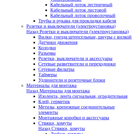
Кабельный лоток лестничный
Кабельный лоток листовой
Кабельный лоток проволочный
Трубы и рукава для прокладки кабеля
Розетки и выключатели (электроустановка)
Назад
Розетки и выключатели (электроустановка)
Вилки, гнезда штепсельные, шнуры с вилкой
Датчики движения
Колодки
Разъемы
Розетки, выключатели и аксессуары
Сетевые разветвители и переходники
Сетевые фильтры
Таймеры
Удлинители и розеточные блоки
Материалы для монтажа
Назад
Материалы для монтажа
Изолента, лента сигнальная, оградительная
Клей, герметик
Метизы, крепежные соединительные
элементы
Монтажные коробки и аксессуары
Стяжки, хомуты
Назад
Стяжки, хомуты
Дюбель-хомуты