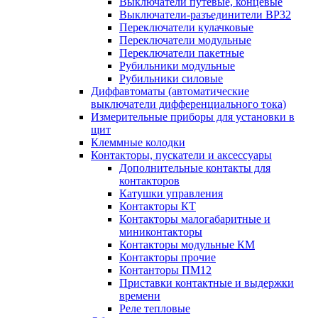
Выключатели путевые, концевые
Выключатели-разъединители ВР32
Переключатели кулачковые
Переключатели модульные
Переключатели пакетные
Рубильники модульные
Рубильники силовые
Диффавтоматы (автоматические
выключатели дифференциального тока)
Измерительные приборы для установки в
щит
Клеммные колодки
Контакторы, пускатели и аксессуары
Дополнительные контакты для
контакторов
Катушки управления
Контакторы КТ
Контакторы малогабаритные и
миниконтакторы
Контакторы модульные КМ
Контакторы прочие
Контанторы ПМ12
Приставки контактные и выдержки
времени
Реле тепловые