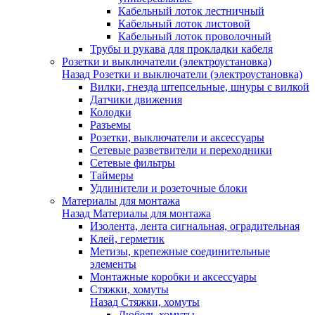
Кабельный лоток лестничный
Кабельный лоток листовой
Кабельный лоток проволочный
Трубы и рукава для прокладки кабеля
Розетки и выключатели (электроустановка)
Назад
Розетки и выключатели (электроустановка)
Вилки, гнезда штепсельные, шнуры с вилкой
Датчики движения
Колодки
Разъемы
Розетки, выключатели и аксессуары
Сетевые разветвители и переходники
Сетевые фильтры
Таймеры
Удлинители и розеточные блоки
Материалы для монтажа
Назад
Материалы для монтажа
Изолента, лента сигнальная, оградительная
Клей, герметик
Метизы, крепежные соединительные
элементы
Монтажные коробки и аксессуары
Стяжки, хомуты
Назад
Стяжки, хомуты
Дюбель-хомуты