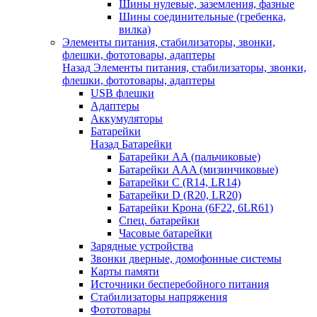
Шины нулевые, заземления, фазные
Шины соединительные (гребенка,
вилка)
Элементы питания, стабилизаторы, звонки,
флешки, фототовары, адаптеры
Назад
Элементы питания, стабилизаторы, звонки,
флешки, фототовары, адаптеры
USB флешки
Адаптеры
Аккумуляторы
Батарейки
Назад
Батарейки
Батарейки AA (пальчиковые)
Батарейки AAA (мизинчиковые)
Батарейки C (R14, LR14)
Батарейки D (R20, LR20)
Батарейки Крона (6F22, 6LR61)
Спец. батарейки
Часовые батарейки
Зарядные устройства
Звонки дверные, домофонные системы
Карты памяти
Источники бесперебойного питания
Стабилизаторы напряжения
Фототовары