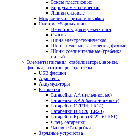
Боксы пластиковые
Корпуса металлические
Ящики силовые
Микроклимат щитов и шкафов
Система сборных шин
Изоляторы для нулевых шин
Сжимы
Шина электротехническая
Шины нулевые, заземления, фазные
Шины соединительные (гребенка,
вилка)
Элементы питания, стабилизаторы, звонки,
флешки, фототовары, адаптеры
USB флешки
Адаптеры
Аккумуляторы
Батарейки
Батарейки AA (пальчиковые)
Батарейки AAA (мизинчиковые)
Батарейки C (R14, LR14)
Батарейки D (R20, LR20)
Батарейки Крона (6F22, 6LR61)
Спец. батарейки
Часовые батарейки
Зарядные устройства