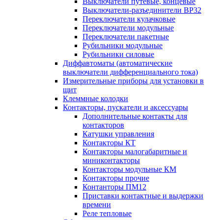
Выключатели путевые, концевые
Выключатели-разъединители ВР32
Переключатели кулачковые
Переключатели модульные
Переключатели пакетные
Рубильники модульные
Рубильники силовые
Диффавтоматы (автоматические
выключатели дифференциального тока)
Измерительные приборы для установки в
щит
Клеммные колодки
Контакторы, пускатели и аксессуары
Дополнительные контакты для
контакторов
Катушки управления
Контакторы КТ
Контакторы малогабаритные и
миниконтакторы
Контакторы модульные КМ
Контакторы прочие
Контанторы ПМ12
Приставки контактные и выдержки
времени
Реле тепловые