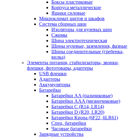
Боксы пластиковые
Корпуса металлические
Ящики силовые
Микроклимат щитов и шкафов
Система сборных шин
Изоляторы для нулевых шин
Сжимы
Шина электротехническая
Шины нулевые, заземления, фазные
Шины соединительные (гребенка,
вилка)
Элементы питания, стабилизаторы, звонки,
флешки, фототовары, адаптеры
USB флешки
Адаптеры
Аккумуляторы
Батарейки
Батарейки AA (пальчиковые)
Батарейки AAA (мизинчиковые)
Батарейки C (R14, LR14)
Батарейки D (R20, LR20)
Батарейки Крона (6F22, 6LR61)
Спец. батарейки
Часовые батарейки
Зарядные устройства