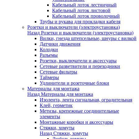
Кабельный лоток лестничный
Кабельный лоток листовой
Кабельный лоток проволочный
Трубы и рукава для прокладки кабеля
Розетки и выключатели (электроустановка)
Назад
Розетки и выключатели (электроустановка)
Вилки, гнезда штепсельные, шнуры с вилкой
Датчики движения
Колодки
Разъемы
Розетки, выключатели и аксессуары
Сетевые разветвители и переходники
Сетевые фильтры
Таймеры
Удлинители и розеточные блоки
Материалы для монтажа
Назад
Материалы для монтажа
Изолента, лента сигнальная, оградительная
Клей, герметик
Метизы, крепежные соединительные
элементы
Монтажные коробки и аксессуары
Стяжки, хомуты
Назад
Стяжки, хомуты
Дюбель-хомуты