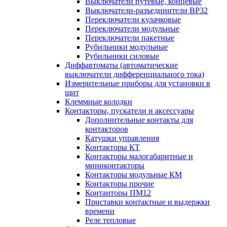
Выключатели путевые, концевые
Выключатели-разъединители ВР32
Переключатели кулачковые
Переключатели модульные
Переключатели пакетные
Рубильники модульные
Рубильники силовые
Диффавтоматы (автоматические
выключатели дифференциального тока)
Измерительные приборы для установки в
щит
Клеммные колодки
Контакторы, пускатели и аксессуары
Дополнительные контакты для
контакторов
Катушки управления
Контакторы КТ
Контакторы малогабаритные и
миниконтакторы
Контакторы модульные КМ
Контакторы прочие
Контанторы ПМ12
Приставки контактные и выдержки
времени
Реле тепловые