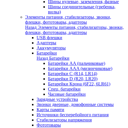
Шины нулевые, заземления, фазные
Шины соединительные (гребенка,
вилка)
Элементы питания, стабилизаторы, звонки,
флешки, фототовары, адаптеры
Назад
Элементы питания, стабилизаторы, звонки,
флешки, фототовары, адаптеры
USB флешки
Адаптеры
Аккумуляторы
Батарейки
Назад
Батарейки
Батарейки AA (пальчиковые)
Батарейки AAA (мизинчиковые)
Батарейки C (R14, LR14)
Батарейки D (R20, LR20)
Батарейки Крона (6F22, 6LR61)
Спец. батарейки
Часовые батарейки
Зарядные устройства
Звонки дверные, домофонные системы
Карты памяти
Источники бесперебойного питания
Стабилизаторы напряжения
Фототовары