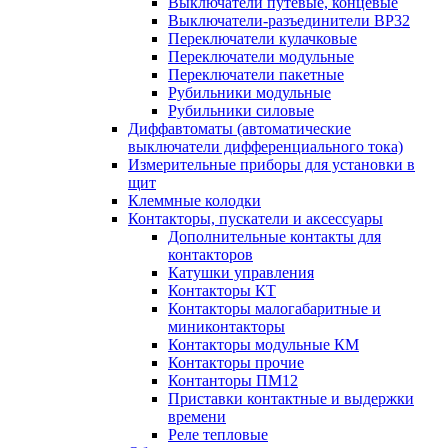
Выключатели путевые, концевые
Выключатели-разъединители ВР32
Переключатели кулачковые
Переключатели модульные
Переключатели пакетные
Рубильники модульные
Рубильники силовые
Диффавтоматы (автоматические
выключатели дифференциального тока)
Измерительные приборы для установки в
щит
Клеммные колодки
Контакторы, пускатели и аксессуары
Дополнительные контакты для
контакторов
Катушки управления
Контакторы КТ
Контакторы малогабаритные и
миниконтакторы
Контакторы модульные КМ
Контакторы прочие
Контанторы ПМ12
Приставки контактные и выдержки
времени
Реле тепловые