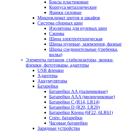
Боксы пластиковые
Корпуса металлические
Ящики силовые
Микроклимат щитов и шкафов
Система сборных шин
Изоляторы для нулевых шин
Сжимы
Шина электротехническая
Шины нулевые, заземления, фазные
Шины соединительные (гребенка,
вилка)
Элементы питания, стабилизаторы, звонки,
флешки, фототовары, адаптеры
USB флешки
Адаптеры
Аккумуляторы
Батарейки
Батарейки AA (пальчиковые)
Батарейки AAA (мизинчиковые)
Батарейки C (R14, LR14)
Батарейки D (R20, LR20)
Батарейки Крона (6F22, 6LR61)
Спец. батарейки
Часовые батарейки
Зарядные устройства