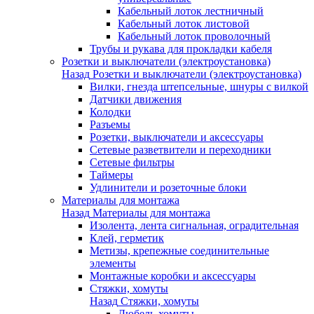
Кабельный лоток лестничный
Кабельный лоток листовой
Кабельный лоток проволочный
Трубы и рукава для прокладки кабеля
Розетки и выключатели (электроустановка)
Назад
Розетки и выключатели (электроустановка)
Вилки, гнезда штепсельные, шнуры с вилкой
Датчики движения
Колодки
Разъемы
Розетки, выключатели и аксессуары
Сетевые разветвители и переходники
Сетевые фильтры
Таймеры
Удлинители и розеточные блоки
Материалы для монтажа
Назад
Материалы для монтажа
Изолента, лента сигнальная, оградительная
Клей, герметик
Метизы, крепежные соединительные
элементы
Монтажные коробки и аксессуары
Стяжки, хомуты
Назад
Стяжки, хомуты
Дюбель-хомуты