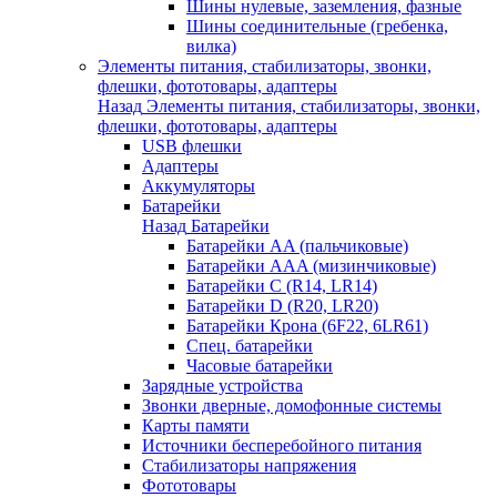
Шины нулевые, заземления, фазные
Шины соединительные (гребенка,
вилка)
Элементы питания, стабилизаторы, звонки,
флешки, фототовары, адаптеры
Назад
Элементы питания, стабилизаторы, звонки,
флешки, фототовары, адаптеры
USB флешки
Адаптеры
Аккумуляторы
Батарейки
Назад
Батарейки
Батарейки AA (пальчиковые)
Батарейки AAA (мизинчиковые)
Батарейки C (R14, LR14)
Батарейки D (R20, LR20)
Батарейки Крона (6F22, 6LR61)
Спец. батарейки
Часовые батарейки
Зарядные устройства
Звонки дверные, домофонные системы
Карты памяти
Источники бесперебойного питания
Стабилизаторы напряжения
Фототовары