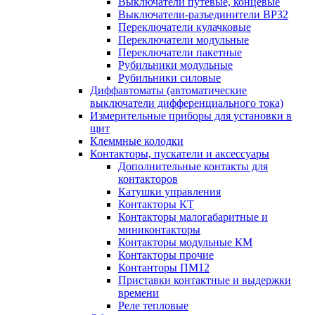
Выключатели путевые, концевые
Выключатели-разъединители ВР32
Переключатели кулачковые
Переключатели модульные
Переключатели пакетные
Рубильники модульные
Рубильники силовые
Диффавтоматы (автоматические
выключатели дифференциального тока)
Измерительные приборы для установки в
щит
Клеммные колодки
Контакторы, пускатели и аксессуары
Дополнительные контакты для
контакторов
Катушки управления
Контакторы КТ
Контакторы малогабаритные и
миниконтакторы
Контакторы модульные КМ
Контакторы прочие
Контанторы ПМ12
Приставки контактные и выдержки
времени
Реле тепловые