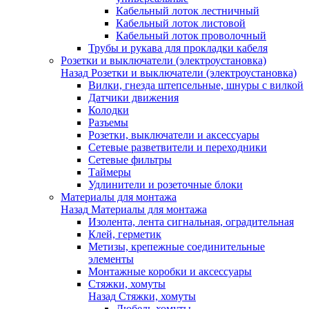
Кабельный лоток лестничный
Кабельный лоток листовой
Кабельный лоток проволочный
Трубы и рукава для прокладки кабеля
Розетки и выключатели (электроустановка)
Назад
Розетки и выключатели (электроустановка)
Вилки, гнезда штепсельные, шнуры с вилкой
Датчики движения
Колодки
Разъемы
Розетки, выключатели и аксессуары
Сетевые разветвители и переходники
Сетевые фильтры
Таймеры
Удлинители и розеточные блоки
Материалы для монтажа
Назад
Материалы для монтажа
Изолента, лента сигнальная, оградительная
Клей, герметик
Метизы, крепежные соединительные
элементы
Монтажные коробки и аксессуары
Стяжки, хомуты
Назад
Стяжки, хомуты
Дюбель-хомуты