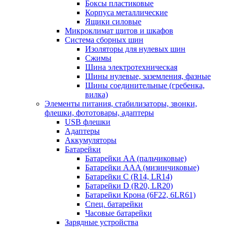
Боксы пластиковые
Корпуса металлические
Ящики силовые
Микроклимат щитов и шкафов
Система сборных шин
Изоляторы для нулевых шин
Сжимы
Шина электротехническая
Шины нулевые, заземления, фазные
Шины соединительные (гребенка,
вилка)
Элементы питания, стабилизаторы, звонки,
флешки, фототовары, адаптеры
USB флешки
Адаптеры
Аккумуляторы
Батарейки
Батарейки AA (пальчиковые)
Батарейки AAA (мизинчиковые)
Батарейки C (R14, LR14)
Батарейки D (R20, LR20)
Батарейки Крона (6F22, 6LR61)
Спец. батарейки
Часовые батарейки
Зарядные устройства