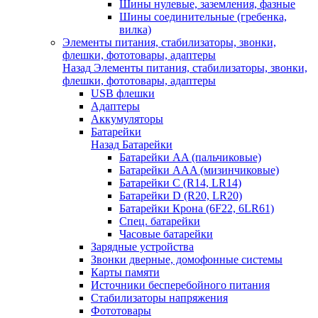
Шины нулевые, заземления, фазные
Шины соединительные (гребенка,
вилка)
Элементы питания, стабилизаторы, звонки,
флешки, фототовары, адаптеры
Назад
Элементы питания, стабилизаторы, звонки,
флешки, фототовары, адаптеры
USB флешки
Адаптеры
Аккумуляторы
Батарейки
Назад
Батарейки
Батарейки AA (пальчиковые)
Батарейки AAA (мизинчиковые)
Батарейки C (R14, LR14)
Батарейки D (R20, LR20)
Батарейки Крона (6F22, 6LR61)
Спец. батарейки
Часовые батарейки
Зарядные устройства
Звонки дверные, домофонные системы
Карты памяти
Источники бесперебойного питания
Стабилизаторы напряжения
Фототовары