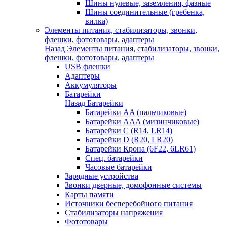
Шины нулевые, заземления, фазные
Шины соединительные (гребенка,
вилка)
Элементы питания, стабилизаторы, звонки,
флешки, фототовары, адаптеры
Назад
Элементы питания, стабилизаторы, звонки,
флешки, фототовары, адаптеры
USB флешки
Адаптеры
Аккумуляторы
Батарейки
Назад
Батарейки
Батарейки AA (пальчиковые)
Батарейки AAA (мизинчиковые)
Батарейки C (R14, LR14)
Батарейки D (R20, LR20)
Батарейки Крона (6F22, 6LR61)
Спец. батарейки
Часовые батарейки
Зарядные устройства
Звонки дверные, домофонные системы
Карты памяти
Источники бесперебойного питания
Стабилизаторы напряжения
Фототовары