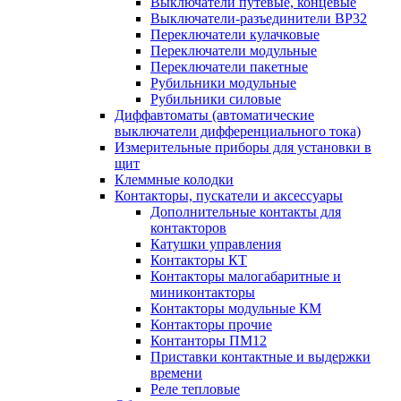
Выключатели путевые, концевые
Выключатели-разъединители ВР32
Переключатели кулачковые
Переключатели модульные
Переключатели пакетные
Рубильники модульные
Рубильники силовые
Диффавтоматы (автоматические
выключатели дифференциального тока)
Измерительные приборы для установки в
щит
Клеммные колодки
Контакторы, пускатели и аксессуары
Дополнительные контакты для
контакторов
Катушки управления
Контакторы КТ
Контакторы малогабаритные и
миниконтакторы
Контакторы модульные КМ
Контакторы прочие
Контанторы ПМ12
Приставки контактные и выдержки
времени
Реле тепловые