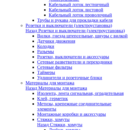
Кабельный лоток лестничный
Кабельный лоток листовой
Кабельный лоток проволочный
Трубы и рукава для прокладки кабеля
Розетки и выключатели (электроустановка)
Назад
Розетки и выключатели (электроустановка)
Вилки, гнезда штепсельные, шнуры с вилкой
Датчики движения
Колодки
Разъемы
Розетки, выключатели и аксессуары
Сетевые разветвители и переходники
Сетевые фильтры
Таймеры
Удлинители и розеточные блоки
Материалы для монтажа
Назад
Материалы для монтажа
Изолента, лента сигнальная, оградительная
Клей, герметик
Метизы, крепежные соединительные
элементы
Монтажные коробки и аксессуары
Стяжки, хомуты
Назад
Стяжки, хомуты
Дюбель-хомуты