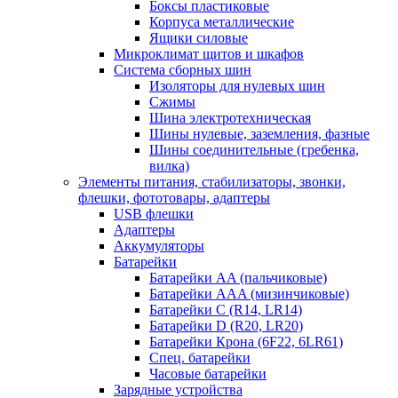
Боксы пластиковые
Корпуса металлические
Ящики силовые
Микроклимат щитов и шкафов
Система сборных шин
Изоляторы для нулевых шин
Сжимы
Шина электротехническая
Шины нулевые, заземления, фазные
Шины соединительные (гребенка,
вилка)
Элементы питания, стабилизаторы, звонки,
флешки, фототовары, адаптеры
USB флешки
Адаптеры
Аккумуляторы
Батарейки
Батарейки AA (пальчиковые)
Батарейки AAA (мизинчиковые)
Батарейки C (R14, LR14)
Батарейки D (R20, LR20)
Батарейки Крона (6F22, 6LR61)
Спец. батарейки
Часовые батарейки
Зарядные устройства