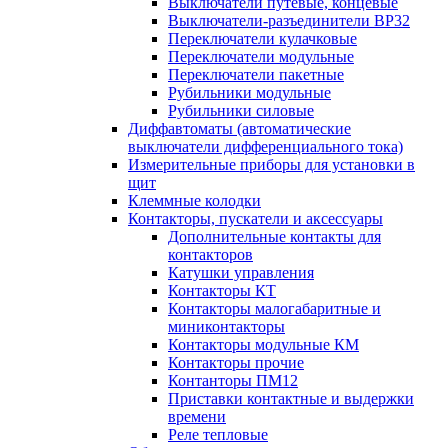
Выключатели путевые, концевые
Выключатели-разъединители ВР32
Переключатели кулачковые
Переключатели модульные
Переключатели пакетные
Рубильники модульные
Рубильники силовые
Диффавтоматы (автоматические
выключатели дифференциального тока)
Измерительные приборы для установки в
щит
Клеммные колодки
Контакторы, пускатели и аксессуары
Дополнительные контакты для
контакторов
Катушки управления
Контакторы КТ
Контакторы малогабаритные и
миниконтакторы
Контакторы модульные КМ
Контакторы прочие
Контанторы ПМ12
Приставки контактные и выдержки
времени
Реле тепловые