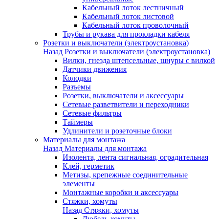
Кабельный лоток лестничный
Кабельный лоток листовой
Кабельный лоток проволочный
Трубы и рукава для прокладки кабеля
Розетки и выключатели (электроустановка)
Назад
Розетки и выключатели (электроустановка)
Вилки, гнезда штепсельные, шнуры с вилкой
Датчики движения
Колодки
Разъемы
Розетки, выключатели и аксессуары
Сетевые разветвители и переходники
Сетевые фильтры
Таймеры
Удлинители и розеточные блоки
Материалы для монтажа
Назад
Материалы для монтажа
Изолента, лента сигнальная, оградительная
Клей, герметик
Метизы, крепежные соединительные
элементы
Монтажные коробки и аксессуары
Стяжки, хомуты
Назад
Стяжки, хомуты
Дюбель-хомуты