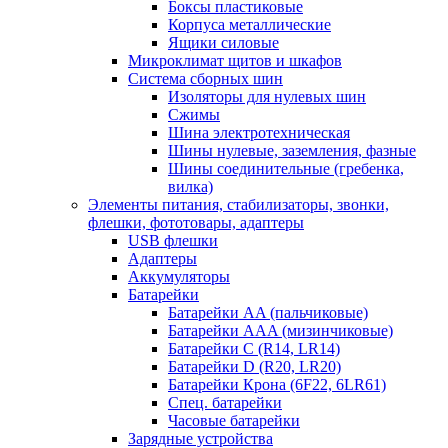
Боксы пластиковые
Корпуса металлические
Ящики силовые
Микроклимат щитов и шкафов
Система сборных шин
Изоляторы для нулевых шин
Сжимы
Шина электротехническая
Шины нулевые, заземления, фазные
Шины соединительные (гребенка,
вилка)
Элементы питания, стабилизаторы, звонки,
флешки, фототовары, адаптеры
USB флешки
Адаптеры
Аккумуляторы
Батарейки
Батарейки AA (пальчиковые)
Батарейки AAA (мизинчиковые)
Батарейки C (R14, LR14)
Батарейки D (R20, LR20)
Батарейки Крона (6F22, 6LR61)
Спец. батарейки
Часовые батарейки
Зарядные устройства