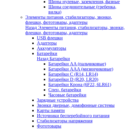
Шины нулевые, заземления, фазные
Шины соединительные (гребенка,
вилка)
Элементы питания, стабилизаторы, звонки,
флешки, фототовары, адаптеры
Назад
Элементы питания, стабилизаторы, звонки,
флешки, фототовары, адаптеры
USB флешки
Адаптеры
Аккумуляторы
Батарейки
Назад
Батарейки
Батарейки AA (пальчиковые)
Батарейки AAA (мизинчиковые)
Батарейки C (R14, LR14)
Батарейки D (R20, LR20)
Батарейки Крона (6F22, 6LR61)
Спец. батарейки
Часовые батарейки
Зарядные устройства
Звонки дверные, домофонные системы
Карты памяти
Источники бесперебойного питания
Стабилизаторы напряжения
Фототовары