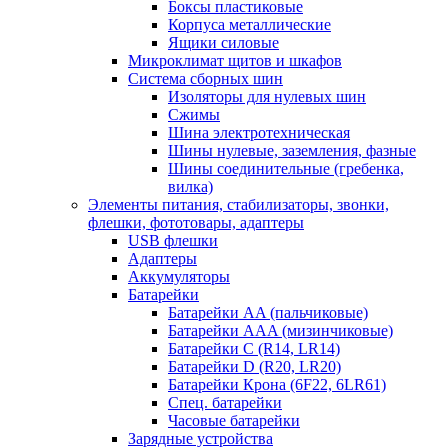
Боксы пластиковые
Корпуса металлические
Ящики силовые
Микроклимат щитов и шкафов
Система сборных шин
Изоляторы для нулевых шин
Сжимы
Шина электротехническая
Шины нулевые, заземления, фазные
Шины соединительные (гребенка,
вилка)
Элементы питания, стабилизаторы, звонки,
флешки, фототовары, адаптеры
USB флешки
Адаптеры
Аккумуляторы
Батарейки
Батарейки AA (пальчиковые)
Батарейки AAA (мизинчиковые)
Батарейки C (R14, LR14)
Батарейки D (R20, LR20)
Батарейки Крона (6F22, 6LR61)
Спец. батарейки
Часовые батарейки
Зарядные устройства