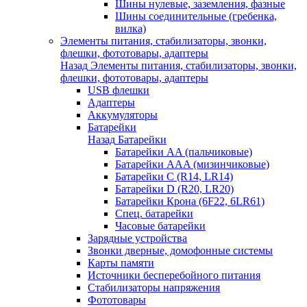
Шины нулевые, заземления, фазные
Шины соединительные (гребенка,
вилка)
Элементы питания, стабилизаторы, звонки,
флешки, фототовары, адаптеры
Назад
Элементы питания, стабилизаторы, звонки,
флешки, фототовары, адаптеры
USB флешки
Адаптеры
Аккумуляторы
Батарейки
Назад
Батарейки
Батарейки AA (пальчиковые)
Батарейки AAA (мизинчиковые)
Батарейки C (R14, LR14)
Батарейки D (R20, LR20)
Батарейки Крона (6F22, 6LR61)
Спец. батарейки
Часовые батарейки
Зарядные устройства
Звонки дверные, домофонные системы
Карты памяти
Источники бесперебойного питания
Стабилизаторы напряжения
Фототовары