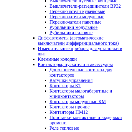
Выключатели путевые, концевые
Выключатели-разъединители ВР32
Переключатели кулачковые
Переключатели модульные
Переключатели пакетные
Рубильники модульные
Рубильники силовые
Диффавтоматы (автоматические
выключатели дифференциального тока)
Измерительные приборы для установки в
щит
Клеммные колодки
Контакторы, пускатели и аксессуары
Дополнительные контакты для
контакторов
Катушки управления
Контакторы КТ
Контакторы малогабаритные и
миниконтакторы
Контакторы модульные КМ
Контакторы прочие
Контанторы ПМ12
Приставки контактные и выдержки
времени
Реле тепловые