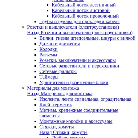
Кабельный лоток лестничный
Кабельный лоток листовой
Кабельный лоток проволочный
Трубы и рукава для прокладки кабеля
Розетки и выключатели (электроустановка)
Назад
Розетки и выключатели (электроустановка)
Вилки, гнезда штепсельные, шнуры с вилкой
Датчики движения
Колодки
Разъемы
Розетки, выключатели и аксессуары
Сетевые разветвители и переходники
Сетевые фильтры
Таймеры
Удлинители и розеточные блоки
Материалы для монтажа
Назад
Материалы для монтажа
Изолента, лента сигнальная, оградительная
Клей, герметик
Метизы, крепежные соединительные
элементы
Монтажные коробки и аксессуары
Стяжки, хомуты
Назад
Стяжки, хомуты
Дюбель-хомуты