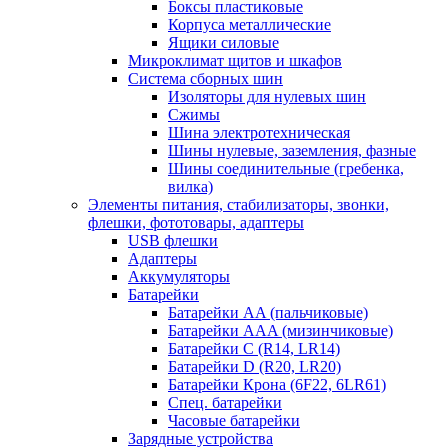
Боксы пластиковые
Корпуса металлические
Ящики силовые
Микроклимат щитов и шкафов
Система сборных шин
Изоляторы для нулевых шин
Сжимы
Шина электротехническая
Шины нулевые, заземления, фазные
Шины соединительные (гребенка,
вилка)
Элементы питания, стабилизаторы, звонки,
флешки, фототовары, адаптеры
USB флешки
Адаптеры
Аккумуляторы
Батарейки
Батарейки AA (пальчиковые)
Батарейки AAA (мизинчиковые)
Батарейки C (R14, LR14)
Батарейки D (R20, LR20)
Батарейки Крона (6F22, 6LR61)
Спец. батарейки
Часовые батарейки
Зарядные устройства