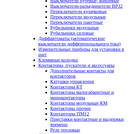
Выключатели путевые, концевые
Выключатели-разъединители ВР32
Переключатели кулачковые
Переключатели модульные
Переключатели пакетные
Рубильники модульные
Рубильники силовые
Диффавтоматы (автоматические
выключатели дифференциального тока)
Измерительные приборы для установки в
щит
Клеммные колодки
Контакторы, пускатели и аксессуары
Дополнительные контакты для
контакторов
Катушки управления
Контакторы КТ
Контакторы малогабаритные и
миниконтакторы
Контакторы модульные КМ
Контакторы прочие
Контанторы ПМ12
Приставки контактные и выдержки
времени
Реле тепловые