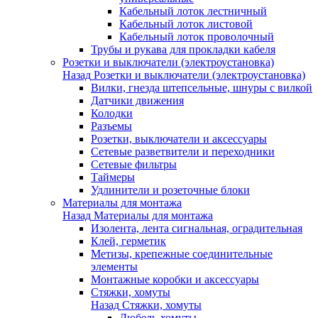
Кабельный лоток лестничный
Кабельный лоток листовой
Кабельный лоток проволочный
Трубы и рукава для прокладки кабеля
Розетки и выключатели (электроустановка)
Назад
Розетки и выключатели (электроустановка)
Вилки, гнезда штепсельные, шнуры с вилкой
Датчики движения
Колодки
Разъемы
Розетки, выключатели и аксессуары
Сетевые разветвители и переходники
Сетевые фильтры
Таймеры
Удлинители и розеточные блоки
Материалы для монтажа
Назад
Материалы для монтажа
Изолента, лента сигнальная, оградительная
Клей, герметик
Метизы, крепежные соединительные
элементы
Монтажные коробки и аксессуары
Стяжки, хомуты
Назад
Стяжки, хомуты
Дюбель-хомуты