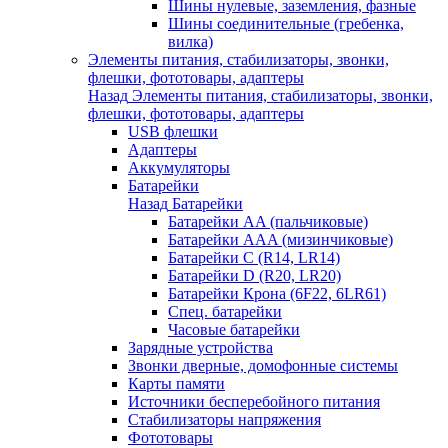
Шины нулевые, заземления, фазные
Шины соединительные (гребенка,
вилка)
Элементы питания, стабилизаторы, звонки,
флешки, фототовары, адаптеры
Назад
Элементы питания, стабилизаторы, звонки,
флешки, фототовары, адаптеры
USB флешки
Адаптеры
Аккумуляторы
Батарейки
Назад
Батарейки
Батарейки AA (пальчиковые)
Батарейки AAA (мизинчиковые)
Батарейки C (R14, LR14)
Батарейки D (R20, LR20)
Батарейки Крона (6F22, 6LR61)
Спец. батарейки
Часовые батарейки
Зарядные устройства
Звонки дверные, домофонные системы
Карты памяти
Источники бесперебойного питания
Стабилизаторы напряжения
Фототовары