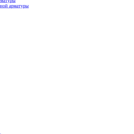
рматуры
ьной арматуры