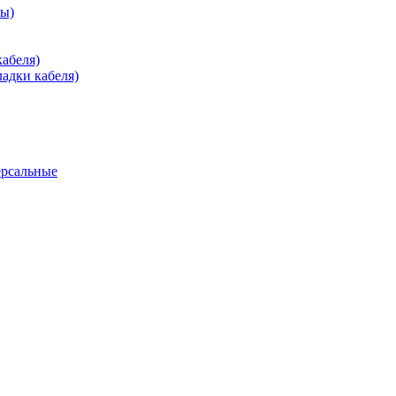
зы)
абеля)
адки кабеля)
ерсальные