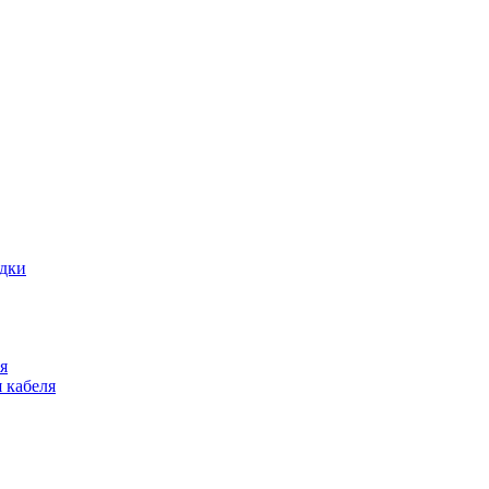
адки
я
 кабеля