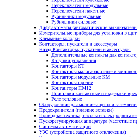
Переключатели модульные
Переключатели пакетные
Рубильники модульные
Рубильники силовые
Диффавтоматы (автоматические выключатели
Измерительные приборы для установки в щит
Клеммные колодки
Контакторы, пускатели и аксессуары
Назад
Контакторы, пускатели и аксессуары
Дополнительные контакты для контакто
Катушки управления
Контакторы КТ
Контакторы малогабаритные и миникон
Контакторы модульные КМ
Контакторы прочие
Контанторы ПМ12
Приставки контактные и выдержки вре
Реле тепловые
Оборудование для молниезащиты и заземлени
Предохранители (плавкие вставки)
Приводная техника, насосы и электродвигате
Пускорегулирующая аппаратура (частотные п
Системы автоматизации
УЗО (устройства защитного отключения)