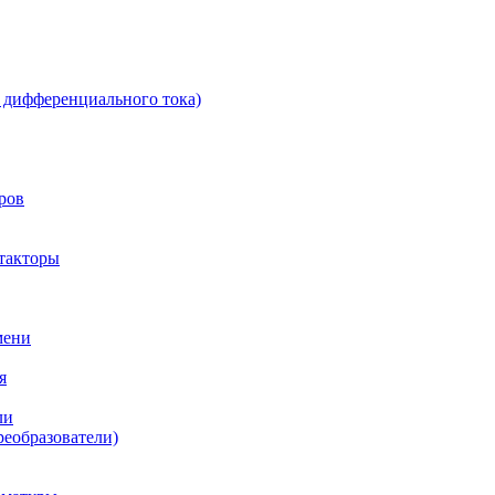
 дифференциального тока)
ров
такторы
мени
я
ли
реобразователи)