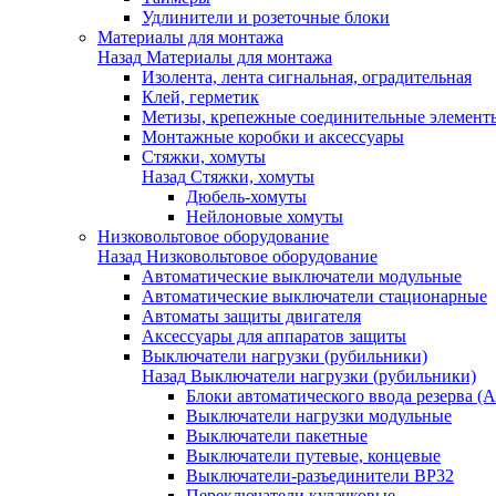
Удлинители и розеточные блоки
Материалы для монтажа
Назад
Материалы для монтажа
Изолента, лента сигнальная, оградительная
Клей, герметик
Метизы, крепежные соединительные элемент
Монтажные коробки и аксессуары
Стяжки, хомуты
Назад
Стяжки, хомуты
Дюбель-хомуты
Нейлоновые хомуты
Низковольтовое оборудование
Назад
Низковольтовое оборудование
Автоматические выключатели модульные
Автоматические выключатели стационарные
Автоматы защиты двигателя
Аксессуары для аппаратов защиты
Выключатели нагрузки (рубильники)
Назад
Выключатели нагрузки (рубильники)
Блоки автоматического ввода резерва (
Выключатели нагрузки модульные
Выключатели пакетные
Выключатели путевые, концевые
Выключатели-разъединители ВР32
Переключатели кулачковые