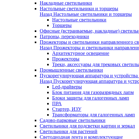
Накладные светильники
Настольные светильники и торшеры
Назад
Настольные светильники и торшеры
Настольные светильники
Торшеры
Офисные (встраиваемые, накладные) светиль
Патроны, переходники
Прожекторы и светильники направленного св
Назад
Прожекторы и светильники направленн
Архитектурное освещение
Прожекторы
Треки, аксессуары для трековых светил
Промышленные светильники
Пускорегулирующая аппаратура и устройства
Назад
Пускорегулирующая аппаратура и устро
Led-драйверы
Блок питания для газоразрядных лапм
Блоки защиты для галогенных ламп
ПРА
Стартер, ИЗУ
Трансформаторы для галогенных ламп
Садово-парковые светильники
Светильники для подсветки картин и зеркал
Светильники для растений
Светодиодная лента и комплектующие