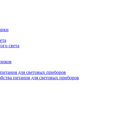
ники
ета
ого света
ьников
 питания для световых приборов
йства питания для световых приборов