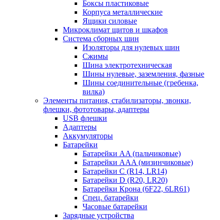
Боксы пластиковые
Корпуса металлические
Ящики силовые
Микроклимат щитов и шкафов
Система сборных шин
Изоляторы для нулевых шин
Сжимы
Шина электротехническая
Шины нулевые, заземления, фазные
Шины соединительные (гребенка,
вилка)
Элементы питания, стабилизаторы, звонки,
флешки, фототовары, адаптеры
USB флешки
Адаптеры
Аккумуляторы
Батарейки
Батарейки AA (пальчиковые)
Батарейки AAA (мизинчиковые)
Батарейки C (R14, LR14)
Батарейки D (R20, LR20)
Батарейки Крона (6F22, 6LR61)
Спец. батарейки
Часовые батарейки
Зарядные устройства