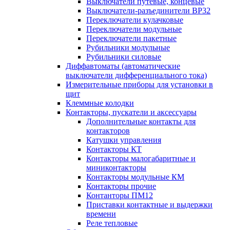
Выключатели путевые, концевые
Выключатели-разъединители ВР32
Переключатели кулачковые
Переключатели модульные
Переключатели пакетные
Рубильники модульные
Рубильники силовые
Диффавтоматы (автоматические
выключатели дифференциального тока)
Измерительные приборы для установки в
щит
Клеммные колодки
Контакторы, пускатели и аксессуары
Дополнительные контакты для
контакторов
Катушки управления
Контакторы КТ
Контакторы малогабаритные и
миниконтакторы
Контакторы модульные КМ
Контакторы прочие
Контанторы ПМ12
Приставки контактные и выдержки
времени
Реле тепловые