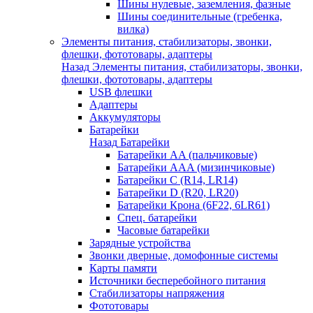
Шины нулевые, заземления, фазные
Шины соединительные (гребенка,
вилка)
Элементы питания, стабилизаторы, звонки,
флешки, фототовары, адаптеры
Назад
Элементы питания, стабилизаторы, звонки,
флешки, фототовары, адаптеры
USB флешки
Адаптеры
Аккумуляторы
Батарейки
Назад
Батарейки
Батарейки AA (пальчиковые)
Батарейки AAA (мизинчиковые)
Батарейки C (R14, LR14)
Батарейки D (R20, LR20)
Батарейки Крона (6F22, 6LR61)
Спец. батарейки
Часовые батарейки
Зарядные устройства
Звонки дверные, домофонные системы
Карты памяти
Источники бесперебойного питания
Стабилизаторы напряжения
Фототовары