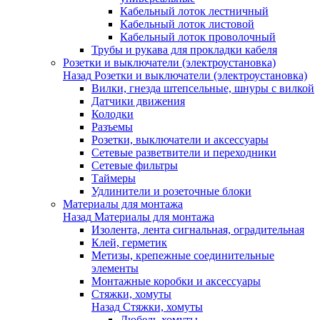
Кабельный лоток лестничный
Кабельный лоток листовой
Кабельный лоток проволочный
Трубы и рукава для прокладки кабеля
Розетки и выключатели (электроустановка)
Назад
Розетки и выключатели (электроустановка)
Вилки, гнезда штепсельные, шнуры с вилкой
Датчики движения
Колодки
Разъемы
Розетки, выключатели и аксессуары
Сетевые разветвители и переходники
Сетевые фильтры
Таймеры
Удлинители и розеточные блоки
Материалы для монтажа
Назад
Материалы для монтажа
Изолента, лента сигнальная, оградительная
Клей, герметик
Метизы, крепежные соединительные
элементы
Монтажные коробки и аксессуары
Стяжки, хомуты
Назад
Стяжки, хомуты
Дюбель-хомуты