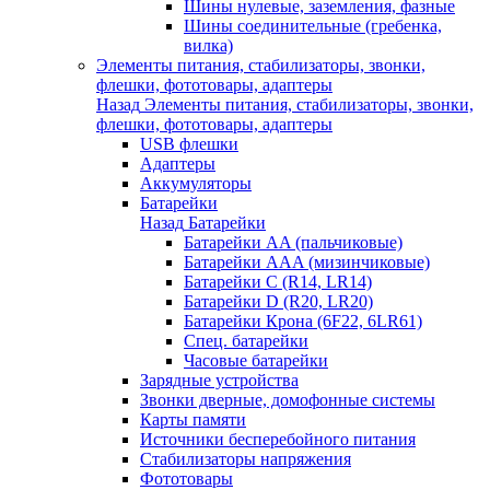
Шины нулевые, заземления, фазные
Шины соединительные (гребенка,
вилка)
Элементы питания, стабилизаторы, звонки,
флешки, фототовары, адаптеры
Назад
Элементы питания, стабилизаторы, звонки,
флешки, фототовары, адаптеры
USB флешки
Адаптеры
Аккумуляторы
Батарейки
Назад
Батарейки
Батарейки AA (пальчиковые)
Батарейки AAA (мизинчиковые)
Батарейки C (R14, LR14)
Батарейки D (R20, LR20)
Батарейки Крона (6F22, 6LR61)
Спец. батарейки
Часовые батарейки
Зарядные устройства
Звонки дверные, домофонные системы
Карты памяти
Источники бесперебойного питания
Стабилизаторы напряжения
Фототовары