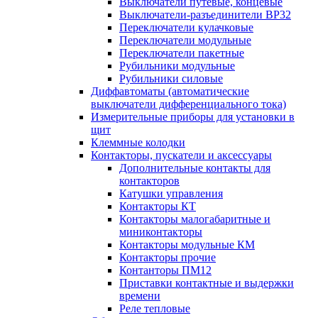
Выключатели путевые, концевые
Выключатели-разъединители ВР32
Переключатели кулачковые
Переключатели модульные
Переключатели пакетные
Рубильники модульные
Рубильники силовые
Диффавтоматы (автоматические
выключатели дифференциального тока)
Измерительные приборы для установки в
щит
Клеммные колодки
Контакторы, пускатели и аксессуары
Дополнительные контакты для
контакторов
Катушки управления
Контакторы КТ
Контакторы малогабаритные и
миниконтакторы
Контакторы модульные КМ
Контакторы прочие
Контанторы ПМ12
Приставки контактные и выдержки
времени
Реле тепловые