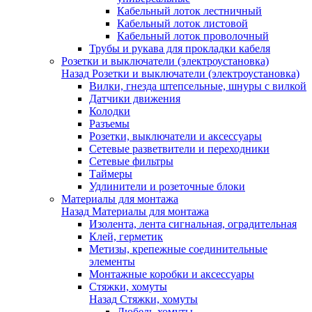
Кабельный лоток лестничный
Кабельный лоток листовой
Кабельный лоток проволочный
Трубы и рукава для прокладки кабеля
Розетки и выключатели (электроустановка)
Назад
Розетки и выключатели (электроустановка)
Вилки, гнезда штепсельные, шнуры с вилкой
Датчики движения
Колодки
Разъемы
Розетки, выключатели и аксессуары
Сетевые разветвители и переходники
Сетевые фильтры
Таймеры
Удлинители и розеточные блоки
Материалы для монтажа
Назад
Материалы для монтажа
Изолента, лента сигнальная, оградительная
Клей, герметик
Метизы, крепежные соединительные
элементы
Монтажные коробки и аксессуары
Стяжки, хомуты
Назад
Стяжки, хомуты
Дюбель-хомуты