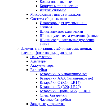
Боксы пластиковые
Корпуса металлические
Ящики силовые
Микроклимат щитов и шкафов
Система сборных шин
Изоляторы для нулевых шин
Сжимы
Шина электротехническая
Шины нулевые, заземления, фазные
Шины соединительные (гребенка,
вилка)
Элементы питания, стабилизаторы, звонки,
флешки, фототовары, адаптеры
USB флешки
Адаптеры
Аккумуляторы
Батарейки
Батарейки AA (пальчиковые)
Батарейки AAA (мизинчиковые)
Батарейки C (R14, LR14)
Батарейки D (R20, LR20)
Батарейки Крона (6F22, 6LR61)
Спец. батарейки
Часовые батарейки
Зарядные устройства