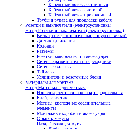
Кабельный лоток лестничный
Кабельный лоток листовой
Кабельный лоток проволочный
Трубы и рукава для прокладки кабеля
Розетки и выключатели (электроустановка)
Назад
Розетки и выключатели (электроустановка)
Вилки, гнезда штепсельные, шнуры с вилкой
Датчики движения
Колодки
Разъемы
Розетки, выключатели и аксессуары
Сетевые разветвители и переходники
Сетевые фильтры
Таймеры
Удлинители и розеточные блоки
Материалы для монтажа
Назад
Материалы для монтажа
Изолента, лента сигнальная, оградительная
Клей, герметик
Метизы, крепежные соединительные
элементы
Монтажные коробки и аксессуары
Стяжки, хомуты
Назад
Стяжки, хомуты
Дюбель-хомуты