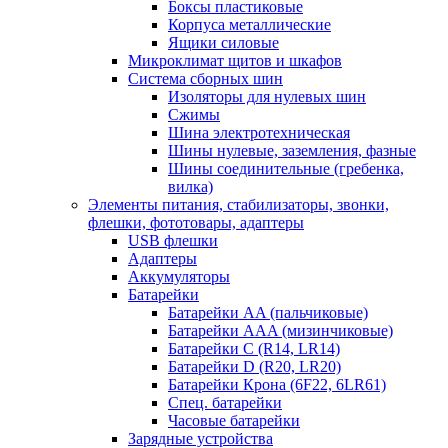
Боксы пластиковые
Корпуса металлические
Ящики силовые
Микроклимат щитов и шкафов
Система сборных шин
Изоляторы для нулевых шин
Сжимы
Шина электротехническая
Шины нулевые, заземления, фазные
Шины соединительные (гребенка,
вилка)
Элементы питания, стабилизаторы, звонки,
флешки, фототовары, адаптеры
USB флешки
Адаптеры
Аккумуляторы
Батарейки
Батарейки AA (пальчиковые)
Батарейки AAA (мизинчиковые)
Батарейки C (R14, LR14)
Батарейки D (R20, LR20)
Батарейки Крона (6F22, 6LR61)
Спец. батарейки
Часовые батарейки
Зарядные устройства