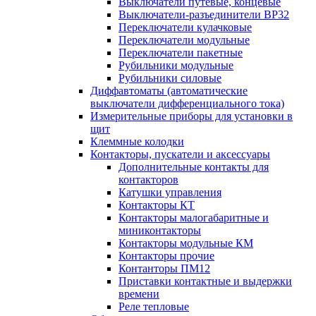
Выключатели путевые, концевые
Выключатели-разъединители ВР32
Переключатели кулачковые
Переключатели модульные
Переключатели пакетные
Рубильники модульные
Рубильники силовые
Диффавтоматы (автоматические
выключатели дифференциального тока)
Измерительные приборы для установки в
щит
Клеммные колодки
Контакторы, пускатели и аксессуары
Дополнительные контакты для
контакторов
Катушки управления
Контакторы КТ
Контакторы малогабаритные и
миниконтакторы
Контакторы модульные КМ
Контакторы прочие
Контанторы ПМ12
Приставки контактные и выдержки
времени
Реле тепловые