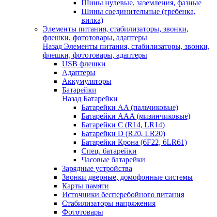
Шины нулевые, заземления, фазные
Шины соединительные (гребенка,
вилка)
Элементы питания, стабилизаторы, звонки,
флешки, фототовары, адаптеры
Назад
Элементы питания, стабилизаторы, звонки,
флешки, фототовары, адаптеры
USB флешки
Адаптеры
Аккумуляторы
Батарейки
Назад
Батарейки
Батарейки AA (пальчиковые)
Батарейки AAA (мизинчиковые)
Батарейки C (R14, LR14)
Батарейки D (R20, LR20)
Батарейки Крона (6F22, 6LR61)
Спец. батарейки
Часовые батарейки
Зарядные устройства
Звонки дверные, домофонные системы
Карты памяти
Источники бесперебойного питания
Стабилизаторы напряжения
Фототовары