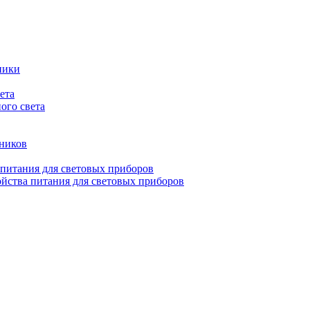
ники
ета
ого света
ьников
 питания для световых приборов
йства питания для световых приборов