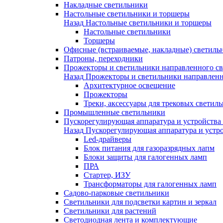
Накладные светильники
Настольные светильники и торшеры
Назад
Настольные светильники и торшеры
Настольные светильники
Торшеры
Офисные (встраиваемые, накладные) светиль
Патроны, переходники
Прожекторы и светильники направленного св
Назад
Прожекторы и светильники направленн
Архитектурное освещение
Прожекторы
Треки, аксессуары для трековых светил
Промышленные светильники
Пускорегулирующая аппаратура и устройства
Назад
Пускорегулирующая аппаратура и устро
Led-драйверы
Блок питания для газоразрядных лапм
Блоки защиты для галогенных ламп
ПРА
Стартер, ИЗУ
Трансформаторы для галогенных ламп
Садово-парковые светильники
Светильники для подсветки картин и зеркал
Светильники для растений
Светодиодная лента и комплектующие