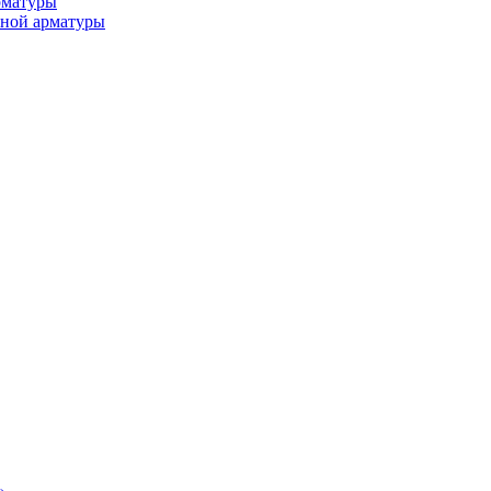
рматуры
ьной арматуры