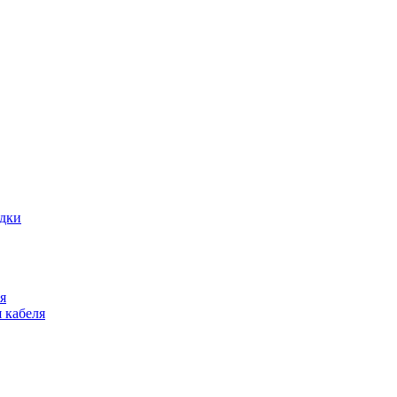
адки
я
 кабеля