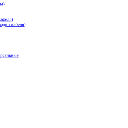
зы)
абеля)
адки кабеля)
ерсальные