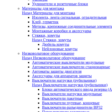
Удлинители и розеточные блоки
Материалы для монтажа
Назад
Материалы для монтажа
Изолента, лента сигнальная, оградительная
Клей, герметик
Метизы, крепежные соединительные элемент
Монтажные коробки и аксессуары
Стяжки, хомуты
Назад
Стяжки, хомуты
Дюбель-хомуты
Нейлоновые хомуты
Низковольтовое оборудование
Назад
Низковольтовое оборудование
Автоматические выключатели модульные
Автоматические выключатели стационарные
Автоматы защиты двигателя
Аксессуары для аппаратов защиты
Выключатели нагрузки (рубильники)
Назад
Выключатели нагрузки (рубильники)
Блоки автоматического ввода резерва (
Выключатели нагрузки модульные
Выключатели пакетные
Выключатели путевые, концевые
Выключатели-разъединители ВР32
Переключатели кулачковые