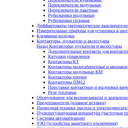
Переключатели модульные
Переключатели пакетные
Рубильники модульные
Рубильники силовые
Диффавтоматы (автоматические выключатели
Измерительные приборы для установки в щит
Клеммные колодки
Контакторы, пускатели и аксессуары
Назад
Контакторы, пускатели и аксессуары
Дополнительные контакты для контакто
Катушки управления
Контакторы КТ
Контакторы малогабаритные и миникон
Контакторы модульные КМ
Контакторы прочие
Контанторы ПМ12
Приставки контактные и выдержки вре
Реле тепловые
Оборудование для молниезащиты и заземлени
Предохранители (плавкие вставки)
Приводная техника, насосы и электродвигате
Пускорегулирующая аппаратура (частотные п
Системы автоматизации
УЗО (устройства защитного отключения)