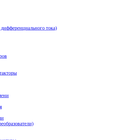
 дифференциального тока)
ров
такторы
мени
я
ли
реобразователи)