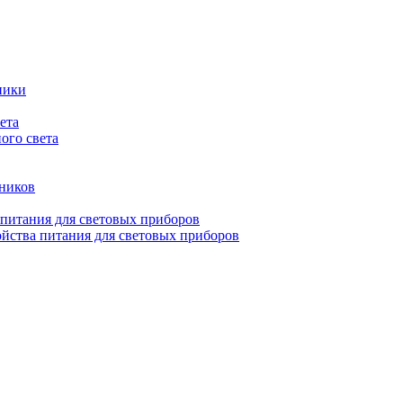
ники
ета
ого света
ьников
 питания для световых приборов
йства питания для световых приборов