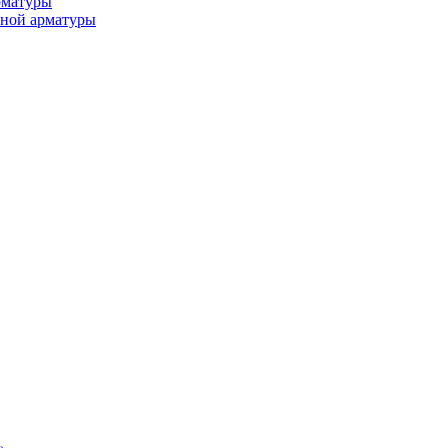
рматуры
ьной арматуры