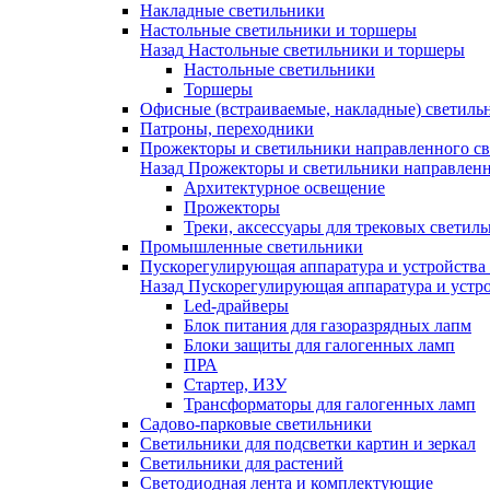
Накладные светильники
Настольные светильники и торшеры
Назад
Настольные светильники и торшеры
Настольные светильники
Торшеры
Офисные (встраиваемые, накладные) светиль
Патроны, переходники
Прожекторы и светильники направленного св
Назад
Прожекторы и светильники направленн
Архитектурное освещение
Прожекторы
Треки, аксессуары для трековых светил
Промышленные светильники
Пускорегулирующая аппаратура и устройства
Назад
Пускорегулирующая аппаратура и устро
Led-драйверы
Блок питания для газоразрядных лапм
Блоки защиты для галогенных ламп
ПРА
Стартер, ИЗУ
Трансформаторы для галогенных ламп
Садово-парковые светильники
Светильники для подсветки картин и зеркал
Светильники для растений
Светодиодная лента и комплектующие