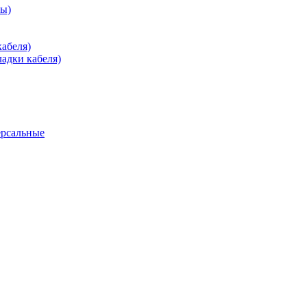
зы)
абеля)
адки кабеля)
ерсальные