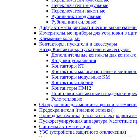
Переключатели модульные
Переключатели пакетные
Рубильники модульные
Рубильники силовые
Диффавтоматы (автоматические выключатели
Измерительные приборы для установки в щит
Клеммные колодки
Контакторы, пускатели и аксессуары
Назад
Контакторы, пускатели и аксессуары
Дополнительные контакты для контакто
Катушки управления
Контакторы КТ
Контакторы малогабаритные и миникон
Контакторы модульные КМ
Контакторы прочие
Контанторы ПМ12
Приставки контактные и выдержки вре
Реле тепловые
Оборудование для молниезащиты и заземлени
Предохранители (плавкие вставки)
Приводная техника, насосы и электродвигате
Пускорегулирующая аппаратура (частотные п
Системы автоматизации
УЗО (устройства защитного отключения)