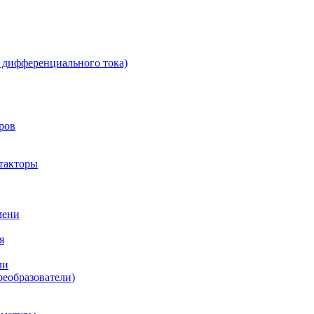
 дифференциального тока)
ров
такторы
мени
я
ли
реобразователи)