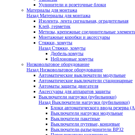
Удлинители и розеточные блоки
Материалы для монтажа
Назад
Материалы для монтажа
Изолента, лента сигнальная, оградительная
Клей, герметик
Метизы, крепежные соединительные элемент
Монтажные коробки и аксессуары
Стяжки, хомуты
Назад
Стяжки, хомуты
Дюбель-хомуты
Нейлоновые хомуты
Низковольтовое оборудование
Назад
Низковольтовое оборудование
Автоматические выключатели модульные
Автоматические выключатели стационарные
Автоматы защиты двигателя
Аксессуары для аппаратов защиты
Выключатели нагрузки (рубильники)
Назад
Выключатели нагрузки (рубильники)
Блоки автоматического ввода резерва (
Выключатели нагрузки модульные
Выключатели пакетные
Выключатели путевые, концевые
Выключатели-разъединители ВР32
Переключатели кулачковые