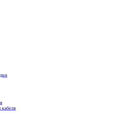
адки
я
 кабеля