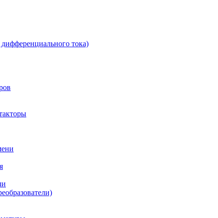
 дифференциального тока)
ров
такторы
мени
я
ли
реобразователи)