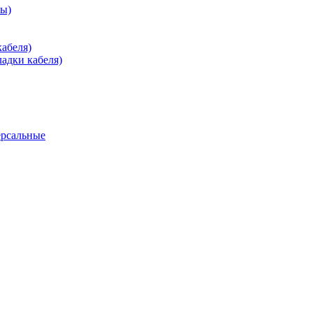
зы)
абеля)
адки кабеля)
ерсальные