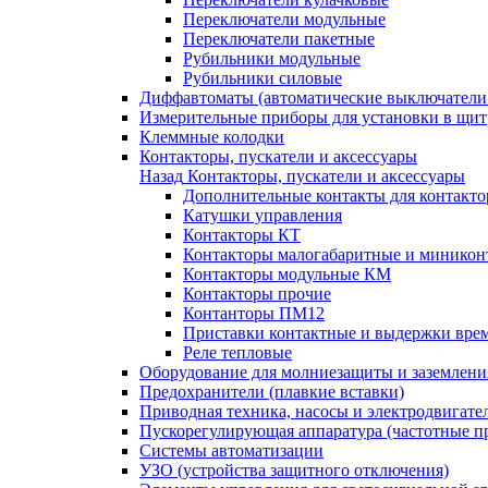
Переключатели модульные
Переключатели пакетные
Рубильники модульные
Рубильники силовые
Диффавтоматы (автоматические выключатели
Измерительные приборы для установки в щит
Клеммные колодки
Контакторы, пускатели и аксессуары
Назад
Контакторы, пускатели и аксессуары
Дополнительные контакты для контакто
Катушки управления
Контакторы КТ
Контакторы малогабаритные и миникон
Контакторы модульные КМ
Контакторы прочие
Контанторы ПМ12
Приставки контактные и выдержки вре
Реле тепловые
Оборудование для молниезащиты и заземлени
Предохранители (плавкие вставки)
Приводная техника, насосы и электродвигате
Пускорегулирующая аппаратура (частотные п
Системы автоматизации
УЗО (устройства защитного отключения)