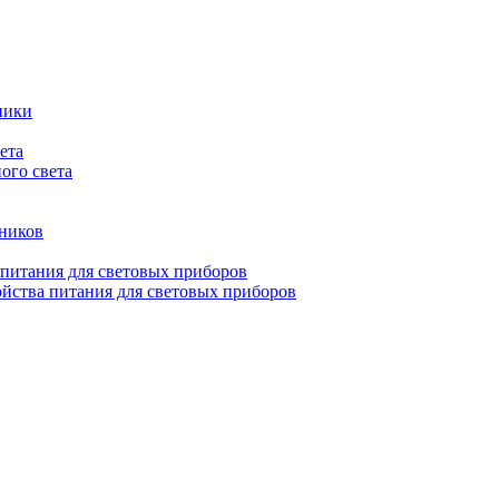
ники
ета
ого света
ьников
 питания для световых приборов
йства питания для световых приборов