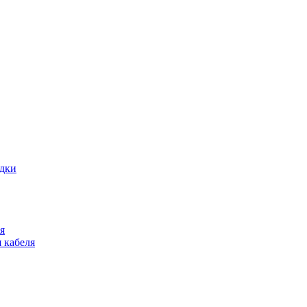
адки
я
 кабеля