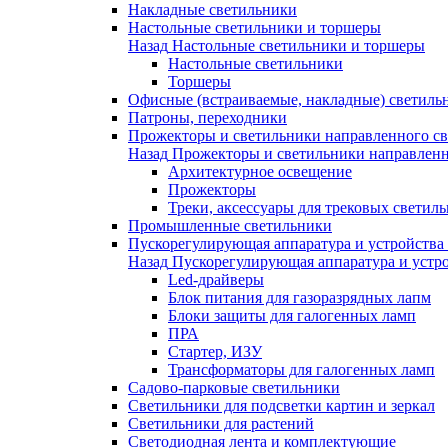
Накладные светильники
Настольные светильники и торшеры
Назад
Настольные светильники и торшеры
Настольные светильники
Торшеры
Офисные (встраиваемые, накладные) светиль
Патроны, переходники
Прожекторы и светильники направленного св
Назад
Прожекторы и светильники направленн
Архитектурное освещение
Прожекторы
Треки, аксессуары для трековых светил
Промышленные светильники
Пускорегулирующая аппаратура и устройства
Назад
Пускорегулирующая аппаратура и устро
Led-драйверы
Блок питания для газоразрядных лапм
Блоки защиты для галогенных ламп
ПРА
Стартер, ИЗУ
Трансформаторы для галогенных ламп
Садово-парковые светильники
Светильники для подсветки картин и зеркал
Светильники для растений
Светодиодная лента и комплектующие