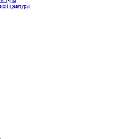
рматуры
ьной арматуры