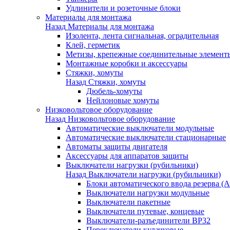
Удлинители и розеточные блоки
Материалы для монтажа
Назад
Материалы для монтажа
Изолента, лента сигнальная, оградительная
Клей, герметик
Метизы, крепежные соединительные элемент
Монтажные коробки и аксессуары
Стяжки, хомуты
Назад
Стяжки, хомуты
Дюбель-хомуты
Нейлоновые хомуты
Низковольтовое оборудование
Назад
Низковольтовое оборудование
Автоматические выключатели модульные
Автоматические выключатели стационарные
Автоматы защиты двигателя
Аксессуары для аппаратов защиты
Выключатели нагрузки (рубильники)
Назад
Выключатели нагрузки (рубильники)
Блоки автоматического ввода резерва (
Выключатели нагрузки модульные
Выключатели пакетные
Выключатели путевые, концевые
Выключатели-разъединители ВР32
Переключатели кулачковые