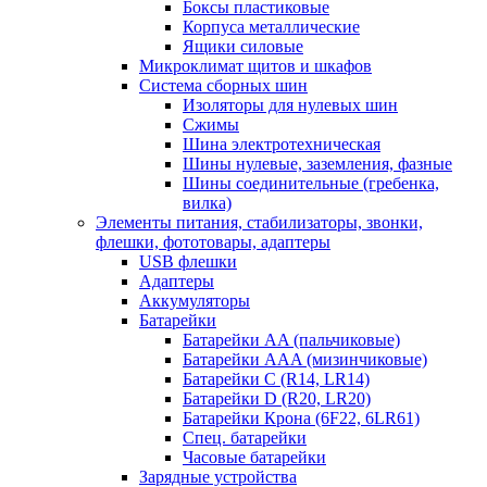
Боксы пластиковые
Корпуса металлические
Ящики силовые
Микроклимат щитов и шкафов
Система сборных шин
Изоляторы для нулевых шин
Сжимы
Шина электротехническая
Шины нулевые, заземления, фазные
Шины соединительные (гребенка,
вилка)
Элементы питания, стабилизаторы, звонки,
флешки, фототовары, адаптеры
USB флешки
Адаптеры
Аккумуляторы
Батарейки
Батарейки AA (пальчиковые)
Батарейки AAA (мизинчиковые)
Батарейки C (R14, LR14)
Батарейки D (R20, LR20)
Батарейки Крона (6F22, 6LR61)
Спец. батарейки
Часовые батарейки
Зарядные устройства