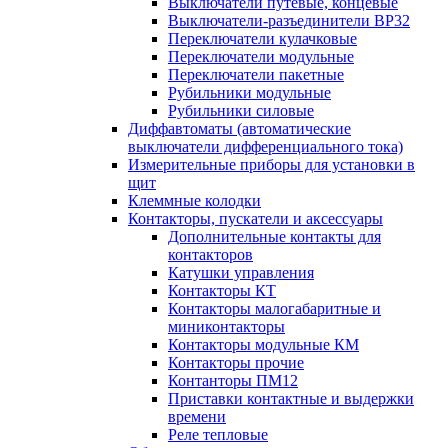
Выключатели путевые, концевые
Выключатели-разъединители ВР32
Переключатели кулачковые
Переключатели модульные
Переключатели пакетные
Рубильники модульные
Рубильники силовые
Диффавтоматы (автоматические
выключатели дифференциального тока)
Измерительные приборы для установки в
щит
Клеммные колодки
Контакторы, пускатели и аксессуары
Дополнительные контакты для
контакторов
Катушки управления
Контакторы КТ
Контакторы малогабаритные и
миниконтакторы
Контакторы модульные КМ
Контакторы прочие
Контанторы ПМ12
Приставки контактные и выдержки
времени
Реле тепловые