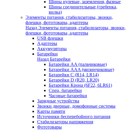
Шины нулевые, заземления, фазные
Шины соединительные (гребенка,
вилка)
Элементы питания, стабилизаторы, звонки,
флешки, фототовары, адаптеры
Назад
Элементы питания, стабилизаторы, звонки,
флешки, фототовары, адаптеры
USB флешки
Адаптеры
Аккумуляторы
Батарейки
Назад
Батарейки
Батарейки AA (пальчиковые)
Батарейки AAA (мизинчиковые)
Батарейки C (R14, LR14)
Батарейки D (R20, LR20)
Батарейки Крона (6F22, 6LR61)
Спец. батарейки
Часовые батарейки
Зарядные устройства
Звонки дверные, домофонные системы
Карты памяти
Источники бесперебойного питания
Стабилизаторы напряжения
Фототовары