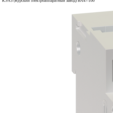
КЭАЗ (Курский электроаппаратный завод) ВА47-100