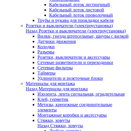
Кабельный лоток лестничный
Кабельный лоток листовой
Кабельный лоток проволочный
Трубы и рукава для прокладки кабеля
Розетки и выключатели (электроустановка)
Назад
Розетки и выключатели (электроустановка)
Вилки, гнезда штепсельные, шнуры с вилкой
Датчики движения
Колодки
Разъемы
Розетки, выключатели и аксессуары
Сетевые разветвители и переходники
Сетевые фильтры
Таймеры
Удлинители и розеточные блоки
Материалы для монтажа
Назад
Материалы для монтажа
Изолента, лента сигнальная, оградительная
Клей, герметик
Метизы, крепежные соединительные
элементы
Монтажные коробки и аксессуары
Стяжки, хомуты
Назад
Стяжки, хомуты
Дюбель-хомуты