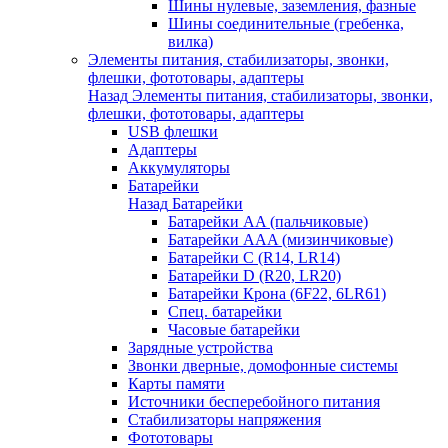
Шины нулевые, заземления, фазные
Шины соединительные (гребенка,
вилка)
Элементы питания, стабилизаторы, звонки,
флешки, фототовары, адаптеры
Назад
Элементы питания, стабилизаторы, звонки,
флешки, фототовары, адаптеры
USB флешки
Адаптеры
Аккумуляторы
Батарейки
Назад
Батарейки
Батарейки AA (пальчиковые)
Батарейки AAA (мизинчиковые)
Батарейки C (R14, LR14)
Батарейки D (R20, LR20)
Батарейки Крона (6F22, 6LR61)
Спец. батарейки
Часовые батарейки
Зарядные устройства
Звонки дверные, домофонные системы
Карты памяти
Источники бесперебойного питания
Стабилизаторы напряжения
Фототовары