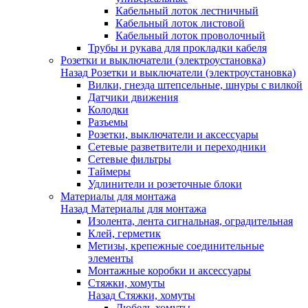
Кабельный лоток лестничный
Кабельный лоток листовой
Кабельный лоток проволочный
Трубы и рукава для прокладки кабеля
Розетки и выключатели (электроустановка)
Назад
Розетки и выключатели (электроустановка)
Вилки, гнезда штепсельные, шнуры с вилкой
Датчики движения
Колодки
Разъемы
Розетки, выключатели и аксессуары
Сетевые разветвители и переходники
Сетевые фильтры
Таймеры
Удлинители и розеточные блоки
Материалы для монтажа
Назад
Материалы для монтажа
Изолента, лента сигнальная, оградительная
Клей, герметик
Метизы, крепежные соединительные
элементы
Монтажные коробки и аксессуары
Стяжки, хомуты
Назад
Стяжки, хомуты
Дюбель-хомуты