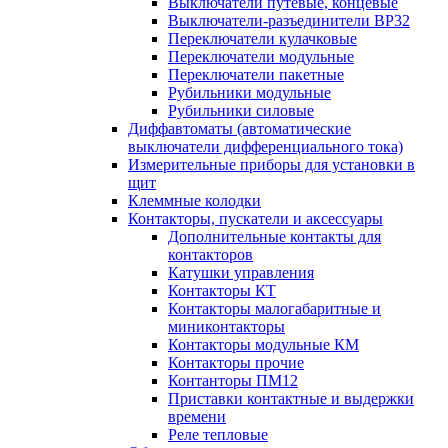
Выключатели путевые, концевые
Выключатели-разъединители ВР32
Переключатели кулачковые
Переключатели модульные
Переключатели пакетные
Рубильники модульные
Рубильники силовые
Диффавтоматы (автоматические
выключатели дифференциального тока)
Измерительные приборы для установки в
щит
Клеммные колодки
Контакторы, пускатели и аксессуары
Дополнительные контакты для
контакторов
Катушки управления
Контакторы КТ
Контакторы малогабаритные и
миниконтакторы
Контакторы модульные КМ
Контакторы прочие
Контанторы ПМ12
Приставки контактные и выдержки
времени
Реле тепловые