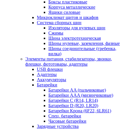
Боксы пластиковые
Корпуса металлические
Ящики силовые
Микроклимат щитов и шкафов
Система сборных шин
Изоляторы для нулевых шин
Сжимы
Шина электротехническая
Шины нулевые, заземления, фазные
Шины соединительные (гребенка,
вилка)
Элементы питания, стабилизаторы, звонки,
флешки, фототовары, адаптеры
USB флешки
Адаптеры
Аккумуляторы
Батарейки
Батарейки AA (пальчиковые)
Батарейки AAA (мизинчиковые)
Батарейки C (R14, LR14)
Батарейки D (R20, LR20)
Батарейки Крона (6F22, 6LR61)
Спец. батарейки
Часовые батарейки
Зарядные устройства