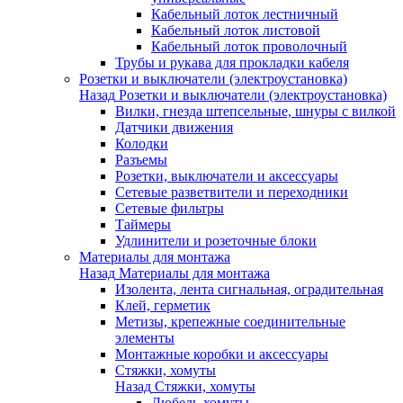
Кабельный лоток лестничный
Кабельный лоток листовой
Кабельный лоток проволочный
Трубы и рукава для прокладки кабеля
Розетки и выключатели (электроустановка)
Назад
Розетки и выключатели (электроустановка)
Вилки, гнезда штепсельные, шнуры с вилкой
Датчики движения
Колодки
Разъемы
Розетки, выключатели и аксессуары
Сетевые разветвители и переходники
Сетевые фильтры
Таймеры
Удлинители и розеточные блоки
Материалы для монтажа
Назад
Материалы для монтажа
Изолента, лента сигнальная, оградительная
Клей, герметик
Метизы, крепежные соединительные
элементы
Монтажные коробки и аксессуары
Стяжки, хомуты
Назад
Стяжки, хомуты
Дюбель-хомуты