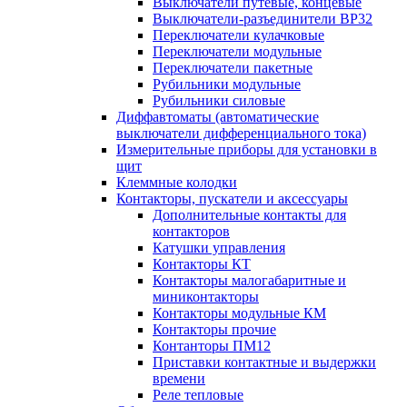
Выключатели путевые, концевые
Выключатели-разъединители ВР32
Переключатели кулачковые
Переключатели модульные
Переключатели пакетные
Рубильники модульные
Рубильники силовые
Диффавтоматы (автоматические
выключатели дифференциального тока)
Измерительные приборы для установки в
щит
Клеммные колодки
Контакторы, пускатели и аксессуары
Дополнительные контакты для
контакторов
Катушки управления
Контакторы КТ
Контакторы малогабаритные и
миниконтакторы
Контакторы модульные КМ
Контакторы прочие
Контанторы ПМ12
Приставки контактные и выдержки
времени
Реле тепловые