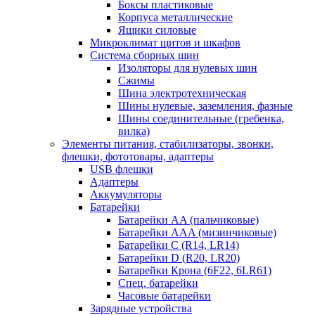
Боксы пластиковые
Корпуса металлические
Ящики силовые
Микроклимат щитов и шкафов
Система сборных шин
Изоляторы для нулевых шин
Сжимы
Шина электротехническая
Шины нулевые, заземления, фазные
Шины соединительные (гребенка,
вилка)
Элементы питания, стабилизаторы, звонки,
флешки, фототовары, адаптеры
USB флешки
Адаптеры
Аккумуляторы
Батарейки
Батарейки AA (пальчиковые)
Батарейки AAA (мизинчиковые)
Батарейки C (R14, LR14)
Батарейки D (R20, LR20)
Батарейки Крона (6F22, 6LR61)
Спец. батарейки
Часовые батарейки
Зарядные устройства