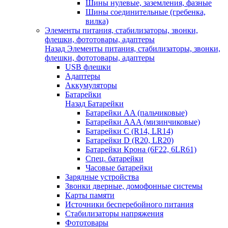
Шины нулевые, заземления, фазные
Шины соединительные (гребенка,
вилка)
Элементы питания, стабилизаторы, звонки,
флешки, фототовары, адаптеры
Назад
Элементы питания, стабилизаторы, звонки,
флешки, фототовары, адаптеры
USB флешки
Адаптеры
Аккумуляторы
Батарейки
Назад
Батарейки
Батарейки AA (пальчиковые)
Батарейки AAA (мизинчиковые)
Батарейки C (R14, LR14)
Батарейки D (R20, LR20)
Батарейки Крона (6F22, 6LR61)
Спец. батарейки
Часовые батарейки
Зарядные устройства
Звонки дверные, домофонные системы
Карты памяти
Источники бесперебойного питания
Стабилизаторы напряжения
Фототовары