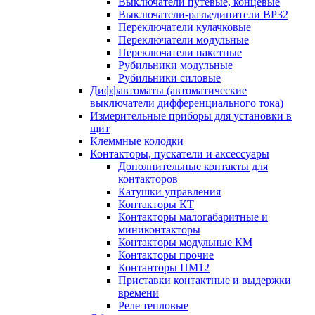
Выключатели путевые, концевые
Выключатели-разъединители ВР32
Переключатели кулачковые
Переключатели модульные
Переключатели пакетные
Рубильники модульные
Рубильники силовые
Диффавтоматы (автоматические
выключатели дифференциального тока)
Измерительные приборы для установки в
щит
Клеммные колодки
Контакторы, пускатели и аксессуары
Дополнительные контакты для
контакторов
Катушки управления
Контакторы КТ
Контакторы малогабаритные и
миниконтакторы
Контакторы модульные КМ
Контакторы прочие
Контанторы ПМ12
Приставки контактные и выдержки
времени
Реле тепловые