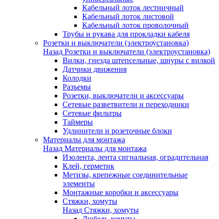
Кабельный лоток лестничный
Кабельный лоток листовой
Кабельный лоток проволочный
Трубы и рукава для прокладки кабеля
Розетки и выключатели (электроустановка)
Назад
Розетки и выключатели (электроустановка)
Вилки, гнезда штепсельные, шнуры с вилкой
Датчики движения
Колодки
Разъемы
Розетки, выключатели и аксессуары
Сетевые разветвители и переходники
Сетевые фильтры
Таймеры
Удлинители и розеточные блоки
Материалы для монтажа
Назад
Материалы для монтажа
Изолента, лента сигнальная, оградительная
Клей, герметик
Метизы, крепежные соединительные
элементы
Монтажные коробки и аксессуары
Стяжки, хомуты
Назад
Стяжки, хомуты
Дюбель-хомуты