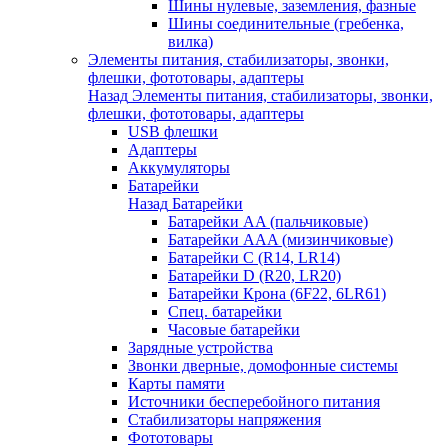
Шины нулевые, заземления, фазные
Шины соединительные (гребенка,
вилка)
Элементы питания, стабилизаторы, звонки,
флешки, фототовары, адаптеры
Назад
Элементы питания, стабилизаторы, звонки,
флешки, фототовары, адаптеры
USB флешки
Адаптеры
Аккумуляторы
Батарейки
Назад
Батарейки
Батарейки AA (пальчиковые)
Батарейки AAA (мизинчиковые)
Батарейки C (R14, LR14)
Батарейки D (R20, LR20)
Батарейки Крона (6F22, 6LR61)
Спец. батарейки
Часовые батарейки
Зарядные устройства
Звонки дверные, домофонные системы
Карты памяти
Источники бесперебойного питания
Стабилизаторы напряжения
Фототовары