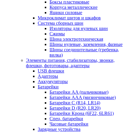
Боксы пластиковые
Корпуса металлические
Ящики силовые
Микроклимат щитов и шкафов
Система сборных шин
Изоляторы для нулевых шин
Сжимы
Шина электротехническая
Шины нулевые, заземления, фазные
Шины соединительные (гребенка,
вилка)
Элементы питания, стабилизаторы, звонки,
флешки, фототовары, адаптеры
USB флешки
Адаптеры
Аккумуляторы
Батарейки
Батарейки AA (пальчиковые)
Батарейки AAA (мизинчиковые)
Батарейки C (R14, LR14)
Батарейки D (R20, LR20)
Батарейки Крона (6F22, 6LR61)
Спец. батарейки
Часовые батарейки
Зарядные устройства