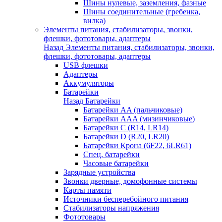
Шины нулевые, заземления, фазные
Шины соединительные (гребенка,
вилка)
Элементы питания, стабилизаторы, звонки,
флешки, фототовары, адаптеры
Назад
Элементы питания, стабилизаторы, звонки,
флешки, фототовары, адаптеры
USB флешки
Адаптеры
Аккумуляторы
Батарейки
Назад
Батарейки
Батарейки AA (пальчиковые)
Батарейки AAA (мизинчиковые)
Батарейки C (R14, LR14)
Батарейки D (R20, LR20)
Батарейки Крона (6F22, 6LR61)
Спец. батарейки
Часовые батарейки
Зарядные устройства
Звонки дверные, домофонные системы
Карты памяти
Источники бесперебойного питания
Стабилизаторы напряжения
Фототовары