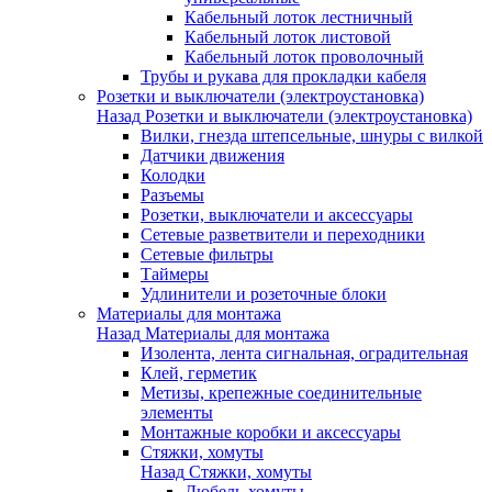
Кабельный лоток лестничный
Кабельный лоток листовой
Кабельный лоток проволочный
Трубы и рукава для прокладки кабеля
Розетки и выключатели (электроустановка)
Назад
Розетки и выключатели (электроустановка)
Вилки, гнезда штепсельные, шнуры с вилкой
Датчики движения
Колодки
Разъемы
Розетки, выключатели и аксессуары
Сетевые разветвители и переходники
Сетевые фильтры
Таймеры
Удлинители и розеточные блоки
Материалы для монтажа
Назад
Материалы для монтажа
Изолента, лента сигнальная, оградительная
Клей, герметик
Метизы, крепежные соединительные
элементы
Монтажные коробки и аксессуары
Стяжки, хомуты
Назад
Стяжки, хомуты
Дюбель-хомуты