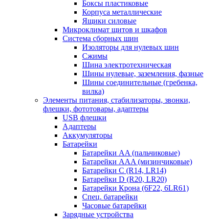
Боксы пластиковые
Корпуса металлические
Ящики силовые
Микроклимат щитов и шкафов
Система сборных шин
Изоляторы для нулевых шин
Сжимы
Шина электротехническая
Шины нулевые, заземления, фазные
Шины соединительные (гребенка,
вилка)
Элементы питания, стабилизаторы, звонки,
флешки, фототовары, адаптеры
USB флешки
Адаптеры
Аккумуляторы
Батарейки
Батарейки AA (пальчиковые)
Батарейки AAA (мизинчиковые)
Батарейки C (R14, LR14)
Батарейки D (R20, LR20)
Батарейки Крона (6F22, 6LR61)
Спец. батарейки
Часовые батарейки
Зарядные устройства