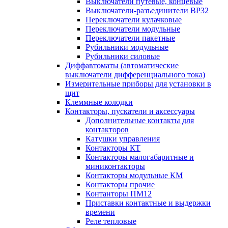
Выключатели путевые, концевые
Выключатели-разъединители ВР32
Переключатели кулачковые
Переключатели модульные
Переключатели пакетные
Рубильники модульные
Рубильники силовые
Диффавтоматы (автоматические
выключатели дифференциального тока)
Измерительные приборы для установки в
щит
Клеммные колодки
Контакторы, пускатели и аксессуары
Дополнительные контакты для
контакторов
Катушки управления
Контакторы КТ
Контакторы малогабаритные и
миниконтакторы
Контакторы модульные КМ
Контакторы прочие
Контанторы ПМ12
Приставки контактные и выдержки
времени
Реле тепловые