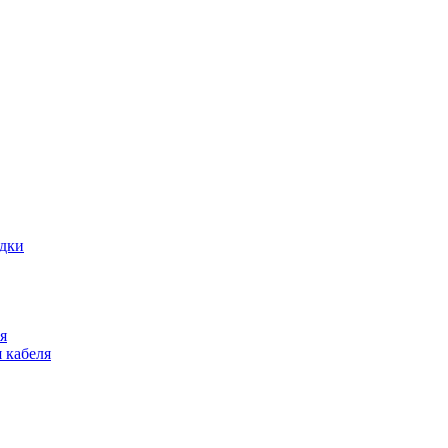
адки
я
 кабеля