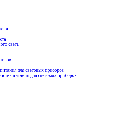
ники
ета
ого света
ьников
 питания для световых приборов
йства питания для световых приборов