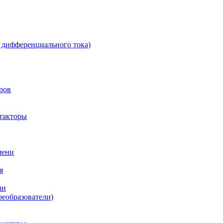
 дифференциального тока)
ров
такторы
мени
я
ли
реобразователи)