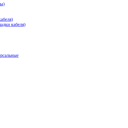
зы)
абеля)
адки кабеля)
ерсальные