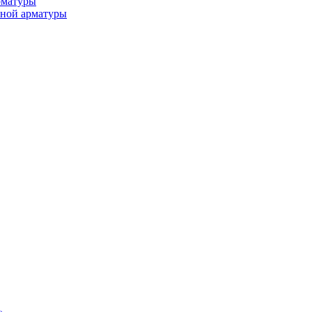
рматуры
ьной арматуры