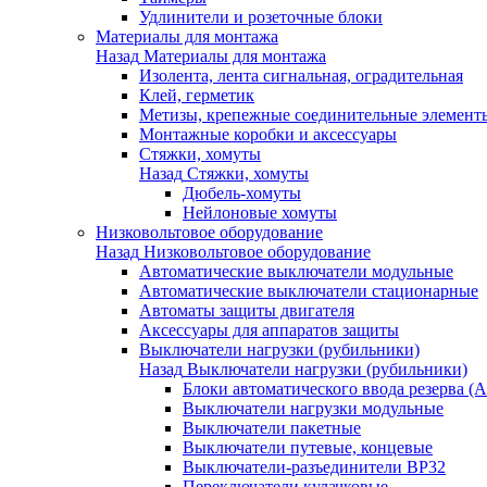
Удлинители и розеточные блоки
Материалы для монтажа
Назад
Материалы для монтажа
Изолента, лента сигнальная, оградительная
Клей, герметик
Метизы, крепежные соединительные элемент
Монтажные коробки и аксессуары
Стяжки, хомуты
Назад
Стяжки, хомуты
Дюбель-хомуты
Нейлоновые хомуты
Низковольтовое оборудование
Назад
Низковольтовое оборудование
Автоматические выключатели модульные
Автоматические выключатели стационарные
Автоматы защиты двигателя
Аксессуары для аппаратов защиты
Выключатели нагрузки (рубильники)
Назад
Выключатели нагрузки (рубильники)
Блоки автоматического ввода резерва (
Выключатели нагрузки модульные
Выключатели пакетные
Выключатели путевые, концевые
Выключатели-разъединители ВР32
Переключатели кулачковые