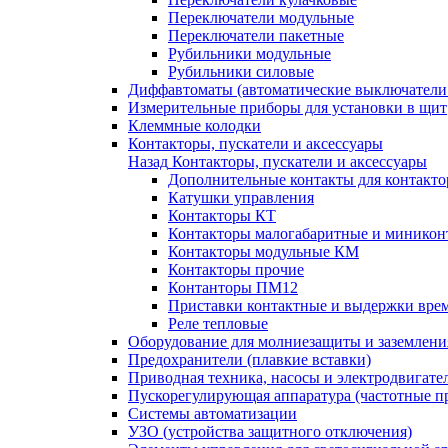
Переключатели модульные
Переключатели пакетные
Рубильники модульные
Рубильники силовые
Диффавтоматы (автоматические выключатели
Измерительные приборы для установки в щит
Клеммные колодки
Контакторы, пускатели и аксессуары
Назад
Контакторы, пускатели и аксессуары
Дополнительные контакты для контакто
Катушки управления
Контакторы КТ
Контакторы малогабаритные и миникон
Контакторы модульные КМ
Контакторы прочие
Контанторы ПМ12
Приставки контактные и выдержки вре
Реле тепловые
Оборудование для молниезащиты и заземлени
Предохранители (плавкие вставки)
Приводная техника, насосы и электродвигате
Пускорегулирующая аппаратура (частотные п
Системы автоматизации
УЗО (устройства защитного отключения)