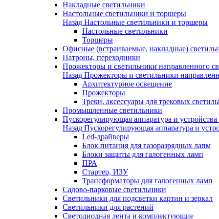
Накладные светильники
Настольные светильники и торшеры
Назад
Настольные светильники и торшеры
Настольные светильники
Торшеры
Офисные (встраиваемые, накладные) светиль
Патроны, переходники
Прожекторы и светильники направленного св
Назад
Прожекторы и светильники направленн
Архитектурное освещение
Прожекторы
Треки, аксессуары для трековых светил
Промышленные светильники
Пускорегулирующая аппаратура и устройства
Назад
Пускорегулирующая аппаратура и устро
Led-драйверы
Блок питания для газоразрядных лапм
Блоки защиты для галогенных ламп
ПРА
Стартер, ИЗУ
Трансформаторы для галогенных ламп
Садово-парковые светильники
Светильники для подсветки картин и зеркал
Светильники для растений
Светодиодная лента и комплектующие