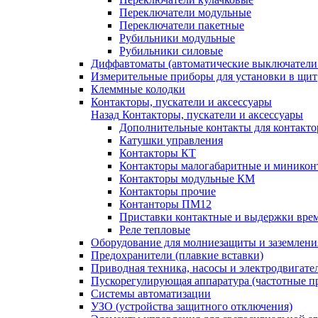
Переключатели модульные
Переключатели пакетные
Рубильники модульные
Рубильники силовые
Диффавтоматы (автоматические выключатели
Измерительные приборы для установки в щит
Клеммные колодки
Контакторы, пускатели и аксессуары
Назад
Контакторы, пускатели и аксессуары
Дополнительные контакты для контакто
Катушки управления
Контакторы КТ
Контакторы малогабаритные и миникон
Контакторы модульные КМ
Контакторы прочие
Контанторы ПМ12
Приставки контактные и выдержки вре
Реле тепловые
Оборудование для молниезащиты и заземлени
Предохранители (плавкие вставки)
Приводная техника, насосы и электродвигате
Пускорегулирующая аппаратура (частотные п
Системы автоматизации
УЗО (устройства защитного отключения)