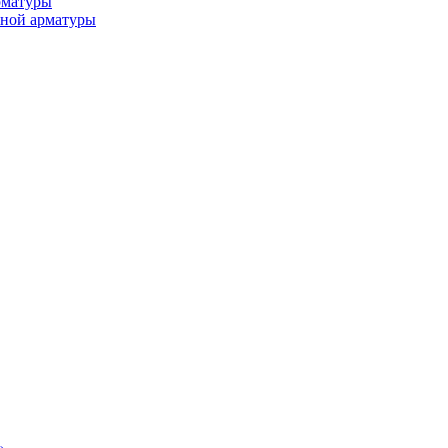
рматуры
ьной арматуры