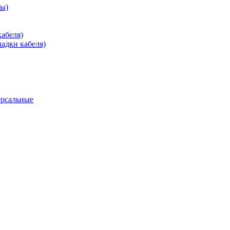
зы)
абеля)
адки кабеля)
ерсальные