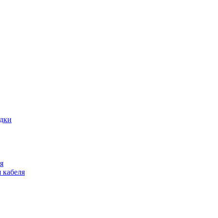
адки
я
 кабеля