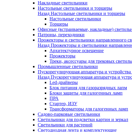
Накладные светильники
Настольные светильники и торшеры
Назад
Настольные светильники и торшеры
Настольные светильники
Торшеры
Офисные (встраиваемые, накладные) светиль
Патроны, переходники
Прожекторы и светильники направленного св
Назад
Прожекторы и светильники направленн
Архитектурное освещение
Прожекторы
Треки, аксессуары для трековых светил
Промышленные светильники
Пускорегулирующая аппаратура и устройства
Назад
Пускорегулирующая аппаратура и устро
Led-драйверы
Блок питания для газоразрядных лапм
Блоки защиты для галогенных ламп
ПРА
Стартер, ИЗУ
Трансформаторы для галогенных ламп
Садово-парковые светильники
Светильники для подсветки картин и зеркал
Светильники для растений
Светодиодная лента и комплектующие