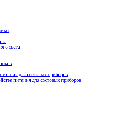
ники
ета
ого света
ьников
 питания для световых приборов
йства питания для световых приборов