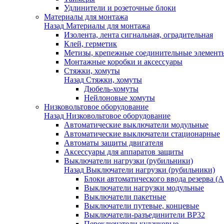
Удлинители и розеточные блоки
Материалы для монтажа
Назад
Материалы для монтажа
Изолента, лента сигнальная, оградительная
Клей, герметик
Метизы, крепежные соединительные элемент
Монтажные коробки и аксессуары
Стяжки, хомуты
Назад
Стяжки, хомуты
Дюбель-хомуты
Нейлоновые хомуты
Низковольтовое оборудование
Назад
Низковольтовое оборудование
Автоматические выключатели модульные
Автоматические выключатели стационарные
Автоматы защиты двигателя
Аксессуары для аппаратов защиты
Выключатели нагрузки (рубильники)
Назад
Выключатели нагрузки (рубильники)
Блоки автоматического ввода резерва (
Выключатели нагрузки модульные
Выключатели пакетные
Выключатели путевые, концевые
Выключатели-разъединители ВР32
Переключатели кулачковые