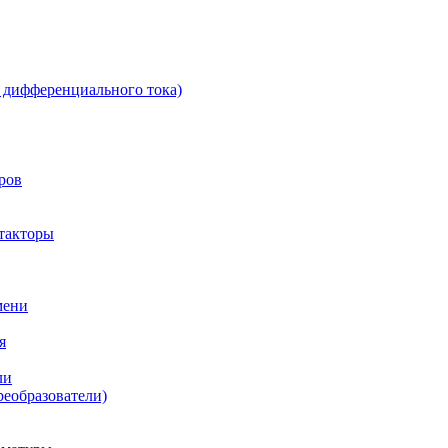
 дифференциального тока)
ров
такторы
мени
я
ли
реобразователи)