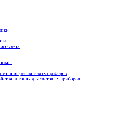
ники
ета
ого света
ьников
 питания для световых приборов
йства питания для световых приборов