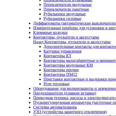
Переключатели модульные
Переключатели пакетные
Рубильники модульные
Рубильники силовые
Диффавтоматы (автоматические выключатели
Измерительные приборы для установки в щит
Клеммные колодки
Контакторы, пускатели и аксессуары
Назад
Контакторы, пускатели и аксессуары
Дополнительные контакты для контакто
Катушки управления
Контакторы КТ
Контакторы малогабаритные и миникон
Контакторы модульные КМ
Контакторы прочие
Контанторы ПМ12
Приставки контактные и выдержки вре
Реле тепловые
Оборудование для молниезащиты и заземлени
Предохранители (плавкие вставки)
Приводная техника, насосы и электродвигате
Пускорегулирующая аппаратура (частотные п
Системы автоматизации
УЗО (устройства защитного отключения)