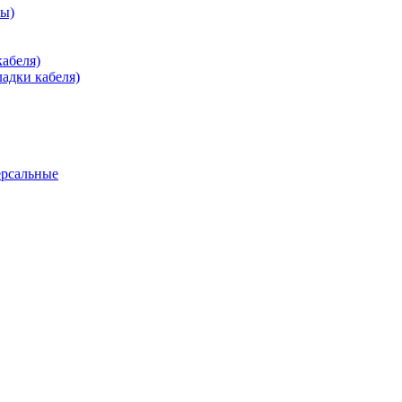
зы)
абеля)
адки кабеля)
ерсальные