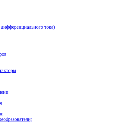
 дифференциального тока)
ров
такторы
мени
я
ли
реобразователи)