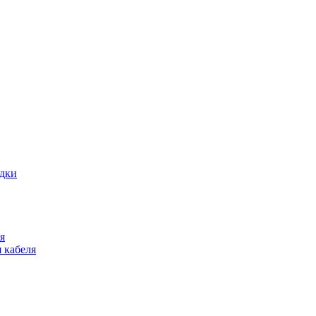
адки
я
 кабеля