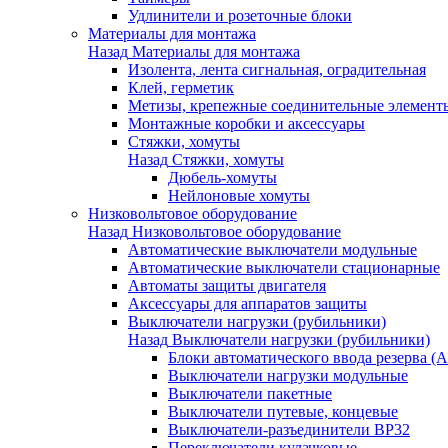
Удлинители и розеточные блоки
Материалы для монтажа
Назад
Материалы для монтажа
Изолента, лента сигнальная, оградительная
Клей, герметик
Метизы, крепежные соединительные элемент
Монтажные коробки и аксессуары
Стяжки, хомуты
Назад
Стяжки, хомуты
Дюбель-хомуты
Нейлоновые хомуты
Низковольтовое оборудование
Назад
Низковольтовое оборудование
Автоматические выключатели модульные
Автоматические выключатели стационарные
Автоматы защиты двигателя
Аксессуары для аппаратов защиты
Выключатели нагрузки (рубильники)
Назад
Выключатели нагрузки (рубильники)
Блоки автоматического ввода резерва (
Выключатели нагрузки модульные
Выключатели пакетные
Выключатели путевые, концевые
Выключатели-разъединители ВР32
Переключатели кулачковые