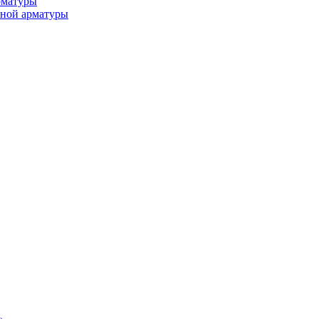
рматуры
ьной арматуры