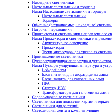
Накладные светильники
Настольные светильники и торшеры
Назад
Настольные светильники и торшеры
Настольные светильники
Торшеры
Офисные (встраиваемые, накладные) светиль
Патроны, переходники
Прожекторы и светильники направленного св
Назад
Прожекторы и светильники направленн
Архитектурное освещение
Прожекторы
Треки, аксессуары для трековых светил
Промышленные светильники
Пускорегулирующая аппаратура и устройства
Назад
Пускорегулирующая аппаратура и устро
Led-драйверы
Блок питания для газоразрядных лапм
Блоки защиты для галогенных ламп
ПРА
Стартер, ИЗУ
Трансформаторы для галогенных ламп
Садово-парковые светильники
Светильники для подсветки картин и зеркал
Светильники для растений
Светодиодная лента и комплектующие