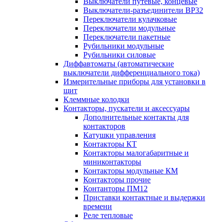
Выключатели путевые, концевые
Выключатели-разъединители ВР32
Переключатели кулачковые
Переключатели модульные
Переключатели пакетные
Рубильники модульные
Рубильники силовые
Диффавтоматы (автоматические
выключатели дифференциального тока)
Измерительные приборы для установки в
щит
Клеммные колодки
Контакторы, пускатели и аксессуары
Дополнительные контакты для
контакторов
Катушки управления
Контакторы КТ
Контакторы малогабаритные и
миниконтакторы
Контакторы модульные КМ
Контакторы прочие
Контанторы ПМ12
Приставки контактные и выдержки
времени
Реле тепловые