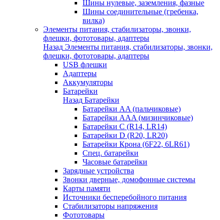
Шины нулевые, заземления, фазные
Шины соединительные (гребенка,
вилка)
Элементы питания, стабилизаторы, звонки,
флешки, фототовары, адаптеры
Назад
Элементы питания, стабилизаторы, звонки,
флешки, фототовары, адаптеры
USB флешки
Адаптеры
Аккумуляторы
Батарейки
Назад
Батарейки
Батарейки AA (пальчиковые)
Батарейки AAA (мизинчиковые)
Батарейки C (R14, LR14)
Батарейки D (R20, LR20)
Батарейки Крона (6F22, 6LR61)
Спец. батарейки
Часовые батарейки
Зарядные устройства
Звонки дверные, домофонные системы
Карты памяти
Источники бесперебойного питания
Стабилизаторы напряжения
Фототовары