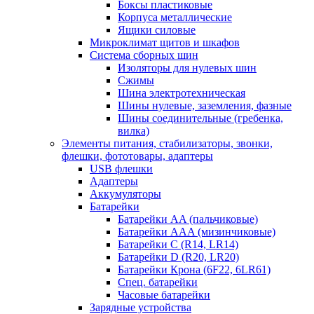
Боксы пластиковые
Корпуса металлические
Ящики силовые
Микроклимат щитов и шкафов
Система сборных шин
Изоляторы для нулевых шин
Сжимы
Шина электротехническая
Шины нулевые, заземления, фазные
Шины соединительные (гребенка,
вилка)
Элементы питания, стабилизаторы, звонки,
флешки, фототовары, адаптеры
USB флешки
Адаптеры
Аккумуляторы
Батарейки
Батарейки AA (пальчиковые)
Батарейки AAA (мизинчиковые)
Батарейки C (R14, LR14)
Батарейки D (R20, LR20)
Батарейки Крона (6F22, 6LR61)
Спец. батарейки
Часовые батарейки
Зарядные устройства