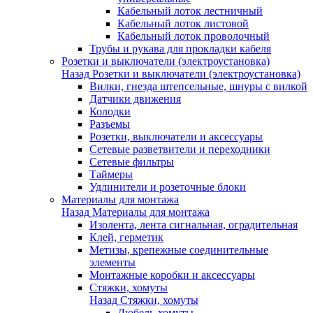
Кабельный лоток лестничный
Кабельный лоток листовой
Кабельный лоток проволочный
Трубы и рукава для прокладки кабеля
Розетки и выключатели (электроустановка)
Назад
Розетки и выключатели (электроустановка)
Вилки, гнезда штепсельные, шнуры с вилкой
Датчики движения
Колодки
Разъемы
Розетки, выключатели и аксессуары
Сетевые разветвители и переходники
Сетевые фильтры
Таймеры
Удлинители и розеточные блоки
Материалы для монтажа
Назад
Материалы для монтажа
Изолента, лента сигнальная, оградительная
Клей, герметик
Метизы, крепежные соединительные
элементы
Монтажные коробки и аксессуары
Стяжки, хомуты
Назад
Стяжки, хомуты
Дюбель-хомуты