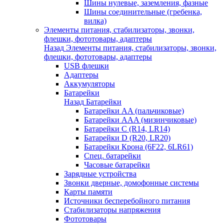
Шины нулевые, заземления, фазные
Шины соединительные (гребенка,
вилка)
Элементы питания, стабилизаторы, звонки,
флешки, фототовары, адаптеры
Назад
Элементы питания, стабилизаторы, звонки,
флешки, фототовары, адаптеры
USB флешки
Адаптеры
Аккумуляторы
Батарейки
Назад
Батарейки
Батарейки AA (пальчиковые)
Батарейки AAA (мизинчиковые)
Батарейки C (R14, LR14)
Батарейки D (R20, LR20)
Батарейки Крона (6F22, 6LR61)
Спец. батарейки
Часовые батарейки
Зарядные устройства
Звонки дверные, домофонные системы
Карты памяти
Источники бесперебойного питания
Стабилизаторы напряжения
Фототовары