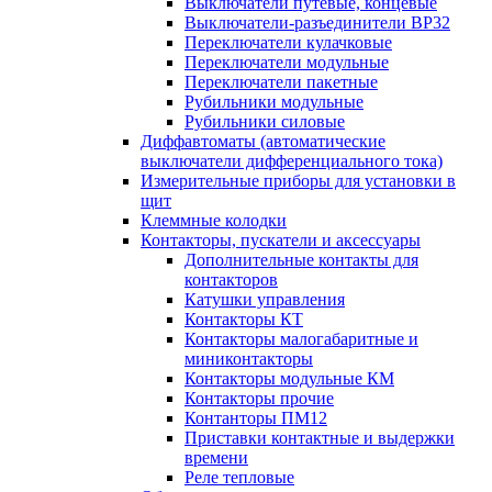
Выключатели путевые, концевые
Выключатели-разъединители ВР32
Переключатели кулачковые
Переключатели модульные
Переключатели пакетные
Рубильники модульные
Рубильники силовые
Диффавтоматы (автоматические
выключатели дифференциального тока)
Измерительные приборы для установки в
щит
Клеммные колодки
Контакторы, пускатели и аксессуары
Дополнительные контакты для
контакторов
Катушки управления
Контакторы КТ
Контакторы малогабаритные и
миниконтакторы
Контакторы модульные КМ
Контакторы прочие
Контанторы ПМ12
Приставки контактные и выдержки
времени
Реле тепловые