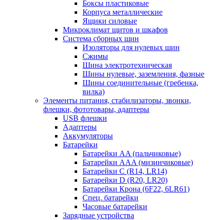
Боксы пластиковые
Корпуса металлические
Ящики силовые
Микроклимат щитов и шкафов
Система сборных шин
Изоляторы для нулевых шин
Сжимы
Шина электротехническая
Шины нулевые, заземления, фазные
Шины соединительные (гребенка,
вилка)
Элементы питания, стабилизаторы, звонки,
флешки, фототовары, адаптеры
USB флешки
Адаптеры
Аккумуляторы
Батарейки
Батарейки AA (пальчиковые)
Батарейки AAA (мизинчиковые)
Батарейки C (R14, LR14)
Батарейки D (R20, LR20)
Батарейки Крона (6F22, 6LR61)
Спец. батарейки
Часовые батарейки
Зарядные устройства