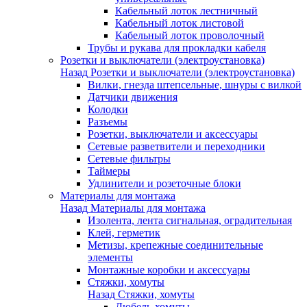
Кабельный лоток лестничный
Кабельный лоток листовой
Кабельный лоток проволочный
Трубы и рукава для прокладки кабеля
Розетки и выключатели (электроустановка)
Назад
Розетки и выключатели (электроустановка)
Вилки, гнезда штепсельные, шнуры с вилкой
Датчики движения
Колодки
Разъемы
Розетки, выключатели и аксессуары
Сетевые разветвители и переходники
Сетевые фильтры
Таймеры
Удлинители и розеточные блоки
Материалы для монтажа
Назад
Материалы для монтажа
Изолента, лента сигнальная, оградительная
Клей, герметик
Метизы, крепежные соединительные
элементы
Монтажные коробки и аксессуары
Стяжки, хомуты
Назад
Стяжки, хомуты
Дюбель-хомуты