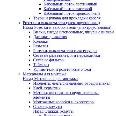
Кабельный лоток лестничный
Кабельный лоток листовой
Кабельный лоток проволочный
Трубы и рукава для прокладки кабеля
Розетки и выключатели (электроустановка)
Назад
Розетки и выключатели (электроустановка)
Вилки, гнезда штепсельные, шнуры с вилкой
Датчики движения
Колодки
Разъемы
Розетки, выключатели и аксессуары
Сетевые разветвители и переходники
Сетевые фильтры
Таймеры
Удлинители и розеточные блоки
Материалы для монтажа
Назад
Материалы для монтажа
Изолента, лента сигнальная, оградительная
Клей, герметик
Метизы, крепежные соединительные
элементы
Монтажные коробки и аксессуары
Стяжки, хомуты
Назад
Стяжки, хомуты
Дюбель-хомуты