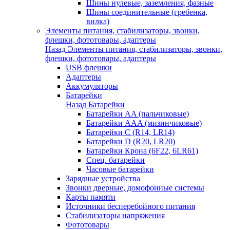
Шины нулевые, заземления, фазные
Шины соединительные (гребенка,
вилка)
Элементы питания, стабилизаторы, звонки,
флешки, фототовары, адаптеры
Назад
Элементы питания, стабилизаторы, звонки,
флешки, фототовары, адаптеры
USB флешки
Адаптеры
Аккумуляторы
Батарейки
Назад
Батарейки
Батарейки AA (пальчиковые)
Батарейки AAA (мизинчиковые)
Батарейки C (R14, LR14)
Батарейки D (R20, LR20)
Батарейки Крона (6F22, 6LR61)
Спец. батарейки
Часовые батарейки
Зарядные устройства
Звонки дверные, домофонные системы
Карты памяти
Источники бесперебойного питания
Стабилизаторы напряжения
Фототовары