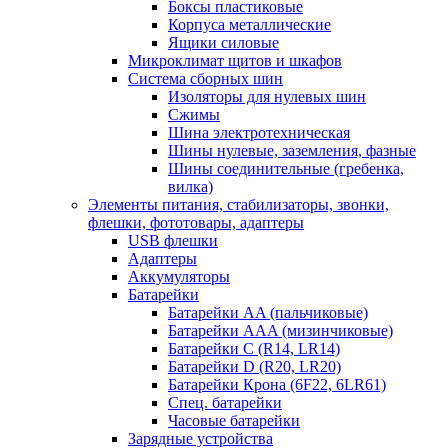
Боксы пластиковые
Корпуса металлические
Ящики силовые
Микроклимат щитов и шкафов
Система сборных шин
Изоляторы для нулевых шин
Сжимы
Шина электротехническая
Шины нулевые, заземления, фазные
Шины соединительные (гребенка,
вилка)
Элементы питания, стабилизаторы, звонки,
флешки, фототовары, адаптеры
USB флешки
Адаптеры
Аккумуляторы
Батарейки
Батарейки AA (пальчиковые)
Батарейки AAA (мизинчиковые)
Батарейки C (R14, LR14)
Батарейки D (R20, LR20)
Батарейки Крона (6F22, 6LR61)
Спец. батарейки
Часовые батарейки
Зарядные устройства