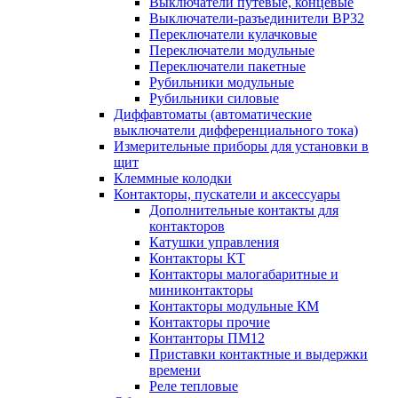
Выключатели путевые, концевые
Выключатели-разъединители ВР32
Переключатели кулачковые
Переключатели модульные
Переключатели пакетные
Рубильники модульные
Рубильники силовые
Диффавтоматы (автоматические
выключатели дифференциального тока)
Измерительные приборы для установки в
щит
Клеммные колодки
Контакторы, пускатели и аксессуары
Дополнительные контакты для
контакторов
Катушки управления
Контакторы КТ
Контакторы малогабаритные и
миниконтакторы
Контакторы модульные КМ
Контакторы прочие
Контанторы ПМ12
Приставки контактные и выдержки
времени
Реле тепловые