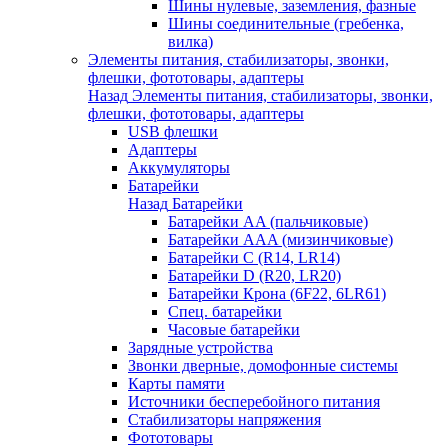
Шины нулевые, заземления, фазные
Шины соединительные (гребенка,
вилка)
Элементы питания, стабилизаторы, звонки,
флешки, фототовары, адаптеры
Назад
Элементы питания, стабилизаторы, звонки,
флешки, фототовары, адаптеры
USB флешки
Адаптеры
Аккумуляторы
Батарейки
Назад
Батарейки
Батарейки AA (пальчиковые)
Батарейки AAA (мизинчиковые)
Батарейки C (R14, LR14)
Батарейки D (R20, LR20)
Батарейки Крона (6F22, 6LR61)
Спец. батарейки
Часовые батарейки
Зарядные устройства
Звонки дверные, домофонные системы
Карты памяти
Источники бесперебойного питания
Стабилизаторы напряжения
Фототовары