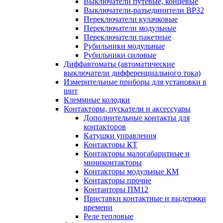
Выключатели путевые, концевые
Выключатели-разъединители ВР32
Переключатели кулачковые
Переключатели модульные
Переключатели пакетные
Рубильники модульные
Рубильники силовые
Диффавтоматы (автоматические
выключатели дифференциального тока)
Измерительные приборы для установки в
щит
Клеммные колодки
Контакторы, пускатели и аксессуары
Дополнительные контакты для
контакторов
Катушки управления
Контакторы КТ
Контакторы малогабаритные и
миниконтакторы
Контакторы модульные КМ
Контакторы прочие
Контанторы ПМ12
Приставки контактные и выдержки
времени
Реле тепловые