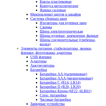
Боксы пластиковые
Корпуса металлические
Ящики силовые
Микроклимат щитов и шкафов
Система сборных шин
Изоляторы для нулевых шин
Сжимы
Шина электротехническая
Шины нулевые, заземления, фазные
Шины соединительные (гребенка,
вилка)
Элементы питания, стабилизаторы, звонки,
флешки, фототовары, адаптеры
USB флешки
Адаптеры
Аккумуляторы
Батарейки
Батарейки AA (пальчиковые)
Батарейки AAA (мизинчиковые)
Батарейки C (R14, LR14)
Батарейки D (R20, LR20)
Батарейки Крона (6F22, 6LR61)
Спец. батарейки
Часовые батарейки
Зарядные устройства