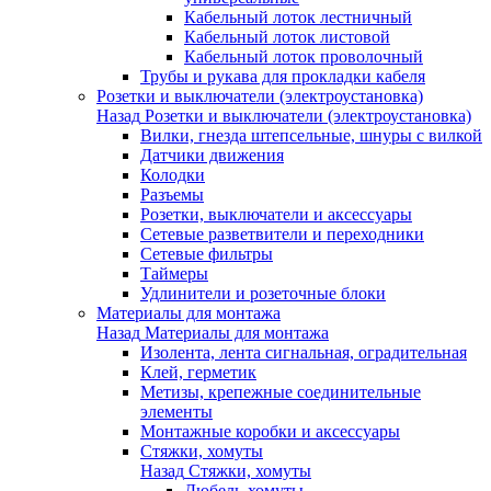
Кабельный лоток лестничный
Кабельный лоток листовой
Кабельный лоток проволочный
Трубы и рукава для прокладки кабеля
Розетки и выключатели (электроустановка)
Назад
Розетки и выключатели (электроустановка)
Вилки, гнезда штепсельные, шнуры с вилкой
Датчики движения
Колодки
Разъемы
Розетки, выключатели и аксессуары
Сетевые разветвители и переходники
Сетевые фильтры
Таймеры
Удлинители и розеточные блоки
Материалы для монтажа
Назад
Материалы для монтажа
Изолента, лента сигнальная, оградительная
Клей, герметик
Метизы, крепежные соединительные
элементы
Монтажные коробки и аксессуары
Стяжки, хомуты
Назад
Стяжки, хомуты
Дюбель-хомуты