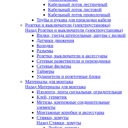
Кабельный лоток лестничный
Кабельный лоток листовой
Кабельный лоток проволочный
Трубы и рукава для прокладки кабеля
Розетки и выключатели (электроустановка)
Назад
Розетки и выключатели (электроустановка)
Вилки, гнезда штепсельные, шнуры с вилкой
Датчики движения
Колодки
Разъемы
Розетки, выключатели и аксессуары
Сетевые разветвители и переходники
Сетевые фильтры
Таймеры
Удлинители и розеточные блоки
Материалы для монтажа
Назад
Материалы для монтажа
Изолента, лента сигнальная, оградительная
Клей, герметик
Метизы, крепежные соединительные
элементы
Монтажные коробки и аксессуары
Стяжки, хомуты
Назад
Стяжки, хомуты
Дюбель-хомуты