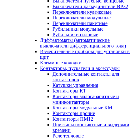
Выключатели путевые, концевые
Выключатели-разъединители ВР32
Переключатели кулачковые
Переключатели модульные
Переключатели пакетные
Рубильники модульные
Рубильники силовые
Диффавтоматы (автоматические
выключатели дифференциального тока)
Измерительные приборы для установки в
щит
Клеммные колодки
Контакторы, пускатели и аксессуары
Дополнительные контакты для
контакторов
Катушки управления
Контакторы КТ
Контакторы малогабаритные и
миниконтакторы
Контакторы модульные КМ
Контакторы прочие
Контанторы ПМ12
Приставки контактные и выдержки
времени
Реле тепловые