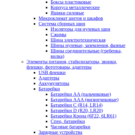
Боксы пластиковые
Корпуса металлические
Ящики силовые
Микроклимат щитов и шкафов
Система сборных шин
Изоляторы для нулевых шин
Сжимы
Шина электротехническая
Шины нулевые, заземления, фазные
Шины соединительные (гребенка,
вилка)
Элементы питания, стабилизаторы, звонки,
флешки, фототовары, адаптеры
USB флешки
Адаптеры
Аккумуляторы
Батарейки
Батарейки AA (пальчиковые)
Батарейки AAA (мизинчиковые)
Батарейки C (R14, LR14)
Батарейки D (R20, LR20)
Батарейки Крона (6F22, 6LR61)
Спец. батарейки
Часовые батарейки
Зарядные устройства