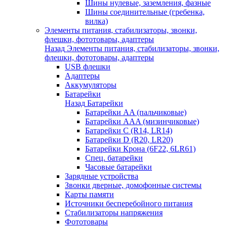
Шины нулевые, заземления, фазные
Шины соединительные (гребенка,
вилка)
Элементы питания, стабилизаторы, звонки,
флешки, фототовары, адаптеры
Назад
Элементы питания, стабилизаторы, звонки,
флешки, фототовары, адаптеры
USB флешки
Адаптеры
Аккумуляторы
Батарейки
Назад
Батарейки
Батарейки AA (пальчиковые)
Батарейки AAA (мизинчиковые)
Батарейки C (R14, LR14)
Батарейки D (R20, LR20)
Батарейки Крона (6F22, 6LR61)
Спец. батарейки
Часовые батарейки
Зарядные устройства
Звонки дверные, домофонные системы
Карты памяти
Источники бесперебойного питания
Стабилизаторы напряжения
Фототовары