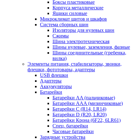
Боксы пластиковые
Корпуса металлические
Ящики силовые
Микроклимат щитов и шкафов
Система сборных шин
Изоляторы для нулевых шин
Сжимы
Шина электротехническая
Шины нулевые, заземления, фазные
Шины соединительные (гребенка,
вилка)
Элементы питания, стабилизаторы, звонки,
флешки, фототовары, адаптеры
USB флешки
Адаптеры
Аккумуляторы
Батарейки
Батарейки AA (пальчиковые)
Батарейки AAA (мизинчиковые)
Батарейки C (R14, LR14)
Батарейки D (R20, LR20)
Батарейки Крона (6F22, 6LR61)
Спец. батарейки
Часовые батарейки
Зарядные устройства