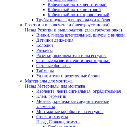
Кабельный лоток лестничный
Кабельный лоток листовой
Кабельный лоток проволочный
Трубы и рукава для прокладки кабеля
Розетки и выключатели (электроустановка)
Назад
Розетки и выключатели (электроустановка)
Вилки, гнезда штепсельные, шнуры с вилкой
Датчики движения
Колодки
Разъемы
Розетки, выключатели и аксессуары
Сетевые разветвители и переходники
Сетевые фильтры
Таймеры
Удлинители и розеточные блоки
Материалы для монтажа
Назад
Материалы для монтажа
Изолента, лента сигнальная, оградительная
Клей, герметик
Метизы, крепежные соединительные
элементы
Монтажные коробки и аксессуары
Стяжки, хомуты
Назад
Стяжки, хомуты
Дюбель-хомуты