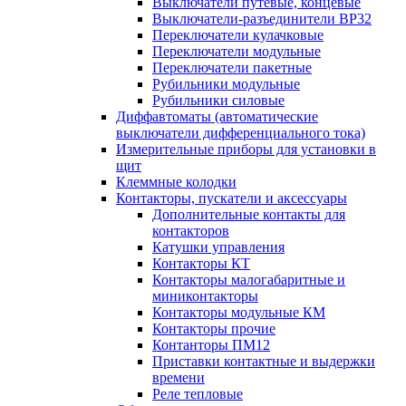
Выключатели путевые, концевые
Выключатели-разъединители ВР32
Переключатели кулачковые
Переключатели модульные
Переключатели пакетные
Рубильники модульные
Рубильники силовые
Диффавтоматы (автоматические
выключатели дифференциального тока)
Измерительные приборы для установки в
щит
Клеммные колодки
Контакторы, пускатели и аксессуары
Дополнительные контакты для
контакторов
Катушки управления
Контакторы КТ
Контакторы малогабаритные и
миниконтакторы
Контакторы модульные КМ
Контакторы прочие
Контанторы ПМ12
Приставки контактные и выдержки
времени
Реле тепловые