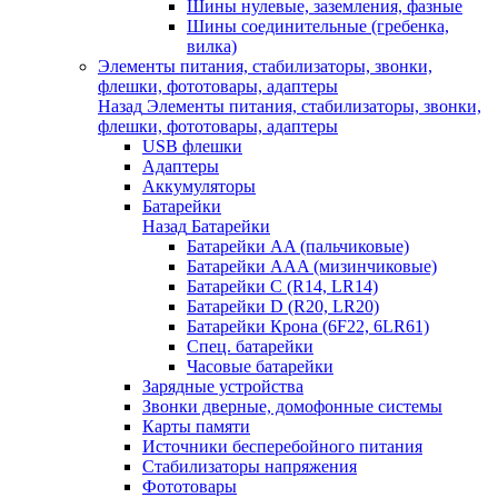
Шины нулевые, заземления, фазные
Шины соединительные (гребенка,
вилка)
Элементы питания, стабилизаторы, звонки,
флешки, фототовары, адаптеры
Назад
Элементы питания, стабилизаторы, звонки,
флешки, фототовары, адаптеры
USB флешки
Адаптеры
Аккумуляторы
Батарейки
Назад
Батарейки
Батарейки AA (пальчиковые)
Батарейки AAA (мизинчиковые)
Батарейки C (R14, LR14)
Батарейки D (R20, LR20)
Батарейки Крона (6F22, 6LR61)
Спец. батарейки
Часовые батарейки
Зарядные устройства
Звонки дверные, домофонные системы
Карты памяти
Источники бесперебойного питания
Стабилизаторы напряжения
Фототовары