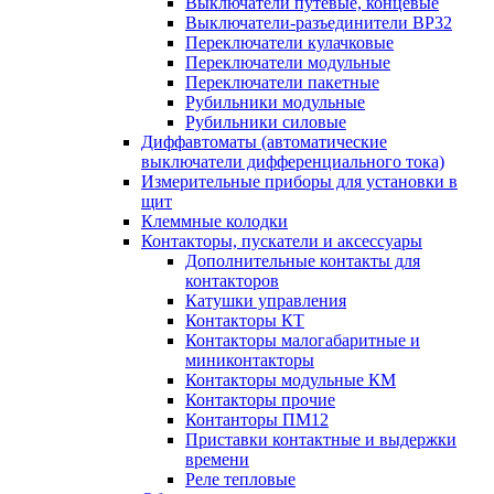
Выключатели путевые, концевые
Выключатели-разъединители ВР32
Переключатели кулачковые
Переключатели модульные
Переключатели пакетные
Рубильники модульные
Рубильники силовые
Диффавтоматы (автоматические
выключатели дифференциального тока)
Измерительные приборы для установки в
щит
Клеммные колодки
Контакторы, пускатели и аксессуары
Дополнительные контакты для
контакторов
Катушки управления
Контакторы КТ
Контакторы малогабаритные и
миниконтакторы
Контакторы модульные КМ
Контакторы прочие
Контанторы ПМ12
Приставки контактные и выдержки
времени
Реле тепловые