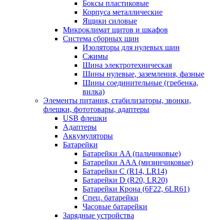
Боксы пластиковые
Корпуса металлические
Ящики силовые
Микроклимат щитов и шкафов
Система сборных шин
Изоляторы для нулевых шин
Сжимы
Шина электротехническая
Шины нулевые, заземления, фазные
Шины соединительные (гребенка,
вилка)
Элементы питания, стабилизаторы, звонки,
флешки, фототовары, адаптеры
USB флешки
Адаптеры
Аккумуляторы
Батарейки
Батарейки AA (пальчиковые)
Батарейки AAA (мизинчиковые)
Батарейки C (R14, LR14)
Батарейки D (R20, LR20)
Батарейки Крона (6F22, 6LR61)
Спец. батарейки
Часовые батарейки
Зарядные устройства