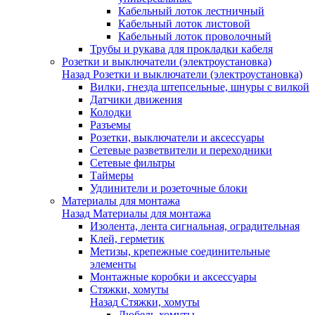
Кабельный лоток лестничный
Кабельный лоток листовой
Кабельный лоток проволочный
Трубы и рукава для прокладки кабеля
Розетки и выключатели (электроустановка)
Назад
Розетки и выключатели (электроустановка)
Вилки, гнезда штепсельные, шнуры с вилкой
Датчики движения
Колодки
Разъемы
Розетки, выключатели и аксессуары
Сетевые разветвители и переходники
Сетевые фильтры
Таймеры
Удлинители и розеточные блоки
Материалы для монтажа
Назад
Материалы для монтажа
Изолента, лента сигнальная, оградительная
Клей, герметик
Метизы, крепежные соединительные
элементы
Монтажные коробки и аксессуары
Стяжки, хомуты
Назад
Стяжки, хомуты
Дюбель-хомуты