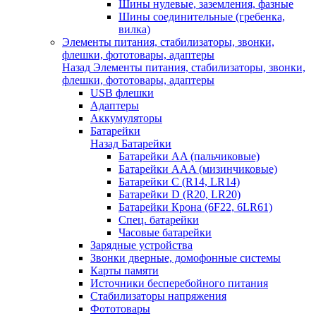
Шины нулевые, заземления, фазные
Шины соединительные (гребенка,
вилка)
Элементы питания, стабилизаторы, звонки,
флешки, фототовары, адаптеры
Назад
Элементы питания, стабилизаторы, звонки,
флешки, фототовары, адаптеры
USB флешки
Адаптеры
Аккумуляторы
Батарейки
Назад
Батарейки
Батарейки AA (пальчиковые)
Батарейки AAA (мизинчиковые)
Батарейки C (R14, LR14)
Батарейки D (R20, LR20)
Батарейки Крона (6F22, 6LR61)
Спец. батарейки
Часовые батарейки
Зарядные устройства
Звонки дверные, домофонные системы
Карты памяти
Источники бесперебойного питания
Стабилизаторы напряжения
Фототовары