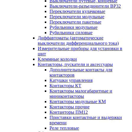
Выключатели путевые, концевые
Выключатели-разъединители ВР32
Переключатели кулачковые
Переключатели модульные
Переключатели пакетные
Рубильники модульные
Рубильники силовые
Диффавтоматы (автоматические
выключатели дифференциального тока)
Измерительные приборы для установки в
щит
Клеммные колодки
Контакторы, пускатели и аксессуары
Дополнительные контакты для
контакторов
Катушки управления
Контакторы КТ
Контакторы малогабаритные и
миниконтакторы
Контакторы модульные КМ
Контакторы прочие
Контанторы ПМ12
Приставки контактные и выдержки
времени
Реле тепловые