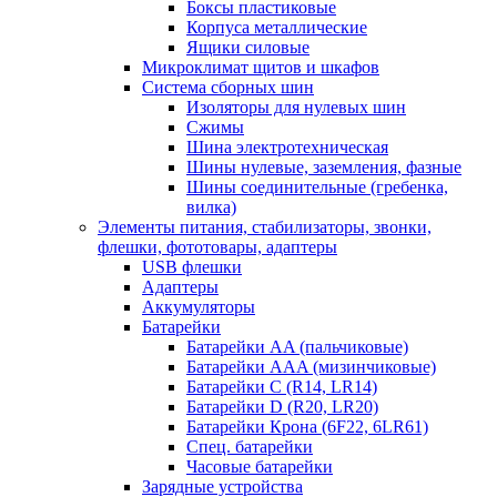
Боксы пластиковые
Корпуса металлические
Ящики силовые
Микроклимат щитов и шкафов
Система сборных шин
Изоляторы для нулевых шин
Сжимы
Шина электротехническая
Шины нулевые, заземления, фазные
Шины соединительные (гребенка,
вилка)
Элементы питания, стабилизаторы, звонки,
флешки, фототовары, адаптеры
USB флешки
Адаптеры
Аккумуляторы
Батарейки
Батарейки AA (пальчиковые)
Батарейки AAA (мизинчиковые)
Батарейки C (R14, LR14)
Батарейки D (R20, LR20)
Батарейки Крона (6F22, 6LR61)
Спец. батарейки
Часовые батарейки
Зарядные устройства