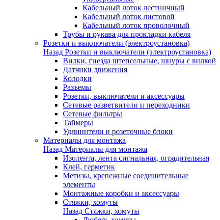
Кабельный лоток лестничный
Кабельный лоток листовой
Кабельный лоток проволочный
Трубы и рукава для прокладки кабеля
Розетки и выключатели (электроустановка)
Назад
Розетки и выключатели (электроустановка)
Вилки, гнезда штепсельные, шнуры с вилкой
Датчики движения
Колодки
Разъемы
Розетки, выключатели и аксессуары
Сетевые разветвители и переходники
Сетевые фильтры
Таймеры
Удлинители и розеточные блоки
Материалы для монтажа
Назад
Материалы для монтажа
Изолента, лента сигнальная, оградительная
Клей, герметик
Метизы, крепежные соединительные
элементы
Монтажные коробки и аксессуары
Стяжки, хомуты
Назад
Стяжки, хомуты
Дюбель-хомуты