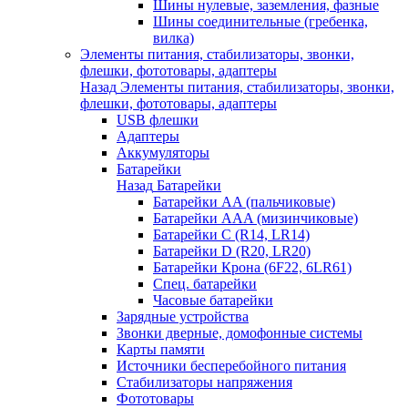
Шины нулевые, заземления, фазные
Шины соединительные (гребенка,
вилка)
Элементы питания, стабилизаторы, звонки,
флешки, фототовары, адаптеры
Назад
Элементы питания, стабилизаторы, звонки,
флешки, фототовары, адаптеры
USB флешки
Адаптеры
Аккумуляторы
Батарейки
Назад
Батарейки
Батарейки AA (пальчиковые)
Батарейки AAA (мизинчиковые)
Батарейки C (R14, LR14)
Батарейки D (R20, LR20)
Батарейки Крона (6F22, 6LR61)
Спец. батарейки
Часовые батарейки
Зарядные устройства
Звонки дверные, домофонные системы
Карты памяти
Источники бесперебойного питания
Стабилизаторы напряжения
Фототовары