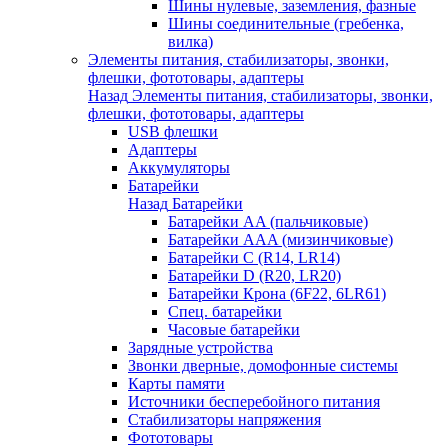
Шины нулевые, заземления, фазные
Шины соединительные (гребенка,
вилка)
Элементы питания, стабилизаторы, звонки,
флешки, фототовары, адаптеры
Назад
Элементы питания, стабилизаторы, звонки,
флешки, фототовары, адаптеры
USB флешки
Адаптеры
Аккумуляторы
Батарейки
Назад
Батарейки
Батарейки AA (пальчиковые)
Батарейки AAA (мизинчиковые)
Батарейки C (R14, LR14)
Батарейки D (R20, LR20)
Батарейки Крона (6F22, 6LR61)
Спец. батарейки
Часовые батарейки
Зарядные устройства
Звонки дверные, домофонные системы
Карты памяти
Источники бесперебойного питания
Стабилизаторы напряжения
Фототовары