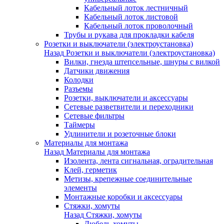
Кабельный лоток лестничный
Кабельный лоток листовой
Кабельный лоток проволочный
Трубы и рукава для прокладки кабеля
Розетки и выключатели (электроустановка)
Назад
Розетки и выключатели (электроустановка)
Вилки, гнезда штепсельные, шнуры с вилкой
Датчики движения
Колодки
Разъемы
Розетки, выключатели и аксессуары
Сетевые разветвители и переходники
Сетевые фильтры
Таймеры
Удлинители и розеточные блоки
Материалы для монтажа
Назад
Материалы для монтажа
Изолента, лента сигнальная, оградительная
Клей, герметик
Метизы, крепежные соединительные
элементы
Монтажные коробки и аксессуары
Стяжки, хомуты
Назад
Стяжки, хомуты
Дюбель-хомуты