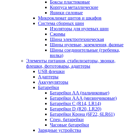
Боксы пластиковые
Корпуса металлические
Ящики силовые
Микроклимат щитов и шкафов
Система сборных шин
Изоляторы для нулевых шин
Сжимы
Шина электротехническая
Шины нулевые, заземления, фазные
Шины соединительные (гребенка,
вилка)
Элементы питания, стабилизаторы, звонки,
флешки, фототовары, адаптеры
USB флешки
Адаптеры
Аккумуляторы
Батарейки
Батарейки AA (пальчиковые)
Батарейки AAA (мизинчиковые)
Батарейки C (R14, LR14)
Батарейки D (R20, LR20)
Батарейки Крона (6F22, 6LR61)
Спец. батарейки
Часовые батарейки
Зарядные устройства