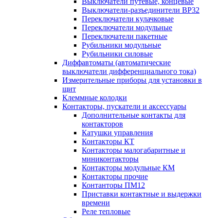
Выключатели путевые, концевые
Выключатели-разъединители ВР32
Переключатели кулачковые
Переключатели модульные
Переключатели пакетные
Рубильники модульные
Рубильники силовые
Диффавтоматы (автоматические
выключатели дифференциального тока)
Измерительные приборы для установки в
щит
Клеммные колодки
Контакторы, пускатели и аксессуары
Дополнительные контакты для
контакторов
Катушки управления
Контакторы КТ
Контакторы малогабаритные и
миниконтакторы
Контакторы модульные КМ
Контакторы прочие
Контанторы ПМ12
Приставки контактные и выдержки
времени
Реле тепловые