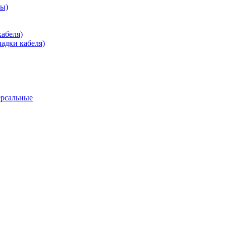
зы)
абеля)
адки кабеля)
ерсальные