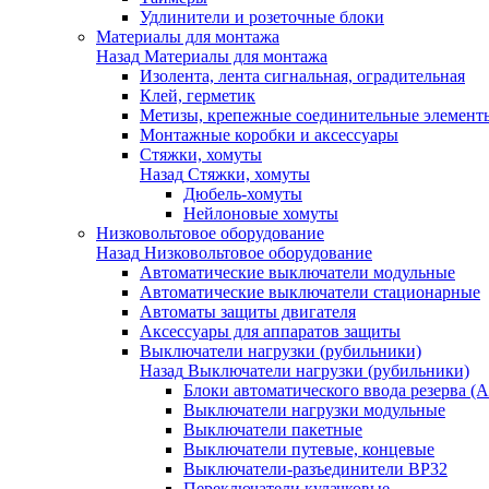
Удлинители и розеточные блоки
Материалы для монтажа
Назад
Материалы для монтажа
Изолента, лента сигнальная, оградительная
Клей, герметик
Метизы, крепежные соединительные элемент
Монтажные коробки и аксессуары
Стяжки, хомуты
Назад
Стяжки, хомуты
Дюбель-хомуты
Нейлоновые хомуты
Низковольтовое оборудование
Назад
Низковольтовое оборудование
Автоматические выключатели модульные
Автоматические выключатели стационарные
Автоматы защиты двигателя
Аксессуары для аппаратов защиты
Выключатели нагрузки (рубильники)
Назад
Выключатели нагрузки (рубильники)
Блоки автоматического ввода резерва (
Выключатели нагрузки модульные
Выключатели пакетные
Выключатели путевые, концевые
Выключатели-разъединители ВР32
Переключатели кулачковые