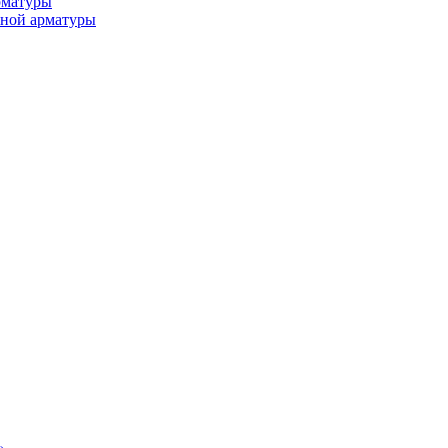
рматуры
ьной арматуры