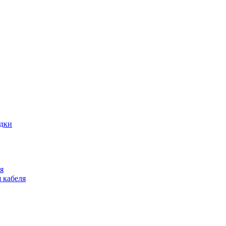
адки
я
 кабеля