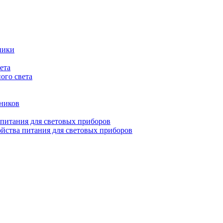
ники
ета
ого света
ьников
 питания для световых приборов
йства питания для световых приборов