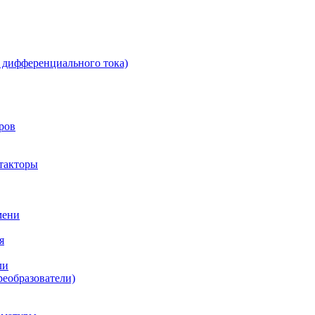
 дифференциального тока)
ров
такторы
мени
я
ли
реобразователи)