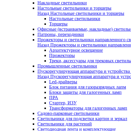
Накладные светильники
Настольные светильники и торшеры
Назад
Настольные светильники и торшеры
Настольные светильники
Торшеры
Офисные (встраиваемые, накладные) светиль
Патроны, переходники
Прожекторы и светильники направленного св
Назад
Прожекторы и светильники направленн
Архитектурное освещение
Прожекторы
Треки, аксессуары для трековых светил
Промышленные светильники
Пускорегулирующая аппаратура и устройства
Назад
Пускорегулирующая аппаратура и устро
Led-драйверы
Блок питания для газоразрядных лапм
Блоки защиты для галогенных ламп
ПРА
Стартер, ИЗУ
Трансформаторы для галогенных ламп
Садово-парковые светильники
Светильники для подсветки картин и зеркал
Светильники для растений
Светодиодная лента и комплектующие