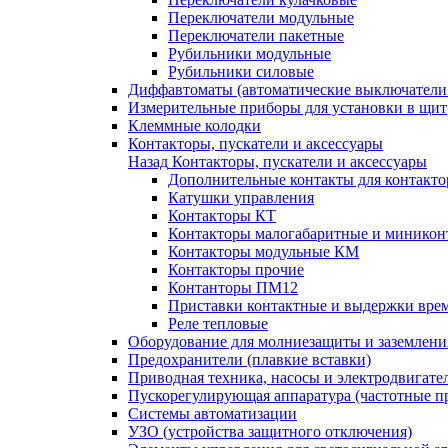
Переключатели модульные
Переключатели пакетные
Рубильники модульные
Рубильники силовые
Диффавтоматы (автоматические выключатели
Измерительные приборы для установки в щит
Клеммные колодки
Контакторы, пускатели и аксессуары
Назад
Контакторы, пускатели и аксессуары
Дополнительные контакты для контакто
Катушки управления
Контакторы КТ
Контакторы малогабаритные и миникон
Контакторы модульные КМ
Контакторы прочие
Контанторы ПМ12
Приставки контактные и выдержки вре
Реле тепловые
Оборудование для молниезащиты и заземлени
Предохранители (плавкие вставки)
Приводная техника, насосы и электродвигате
Пускорегулирующая аппаратура (частотные п
Системы автоматизации
УЗО (устройства защитного отключения)