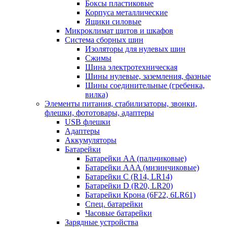
Боксы пластиковые
Корпуса металлические
Ящики силовые
Микроклимат щитов и шкафов
Система сборных шин
Изоляторы для нулевых шин
Сжимы
Шина электротехническая
Шины нулевые, заземления, фазные
Шины соединительные (гребенка,
вилка)
Элементы питания, стабилизаторы, звонки,
флешки, фототовары, адаптеры
USB флешки
Адаптеры
Аккумуляторы
Батарейки
Батарейки AA (пальчиковые)
Батарейки AAA (мизинчиковые)
Батарейки C (R14, LR14)
Батарейки D (R20, LR20)
Батарейки Крона (6F22, 6LR61)
Спец. батарейки
Часовые батарейки
Зарядные устройства