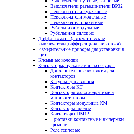
Выключатели путевые, концевые
Выключатели-разъединители ВР32
Переключатели кулачковые
Переключатели модульные
Переключатели пакетные
Рубильники модульные
Рубильники силовые
Диффавтоматы (автоматические
выключатели дифференциального тока)
Измерительные приборы для установки в
щит
Клеммные колодки
Контакторы, пускатели и аксессуары
Дополнительные контакты для
контакторов
Катушки управления
Контакторы КТ
Контакторы малогабаритные и
миниконтакторы
Контакторы модульные КМ
Контакторы прочие
Контанторы ПМ12
Приставки контактные и выдержки
времени
Реле тепловые