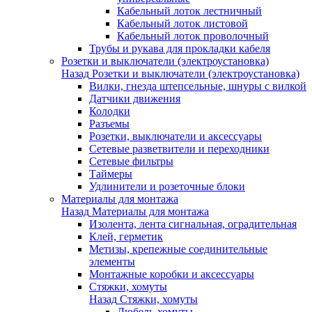
Кабельный лоток лестничный
Кабельный лоток листовой
Кабельный лоток проволочный
Трубы и рукава для прокладки кабеля
Розетки и выключатели (электроустановка)
Назад
Розетки и выключатели (электроустановка)
Вилки, гнезда штепсельные, шнуры с вилкой
Датчики движения
Колодки
Разъемы
Розетки, выключатели и аксессуары
Сетевые разветвители и переходники
Сетевые фильтры
Таймеры
Удлинители и розеточные блоки
Материалы для монтажа
Назад
Материалы для монтажа
Изолента, лента сигнальная, оградительная
Клей, герметик
Метизы, крепежные соединительные
элементы
Монтажные коробки и аксессуары
Стяжки, хомуты
Назад
Стяжки, хомуты
Дюбель-хомуты