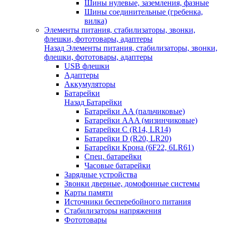
Шины нулевые, заземления, фазные
Шины соединительные (гребенка,
вилка)
Элементы питания, стабилизаторы, звонки,
флешки, фототовары, адаптеры
Назад
Элементы питания, стабилизаторы, звонки,
флешки, фототовары, адаптеры
USB флешки
Адаптеры
Аккумуляторы
Батарейки
Назад
Батарейки
Батарейки AA (пальчиковые)
Батарейки AAA (мизинчиковые)
Батарейки C (R14, LR14)
Батарейки D (R20, LR20)
Батарейки Крона (6F22, 6LR61)
Спец. батарейки
Часовые батарейки
Зарядные устройства
Звонки дверные, домофонные системы
Карты памяти
Источники бесперебойного питания
Стабилизаторы напряжения
Фототовары