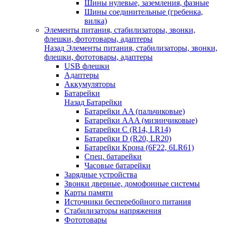
Шины нулевые, заземления, фазные
Шины соединительные (гребенка,
вилка)
Элементы питания, стабилизаторы, звонки,
флешки, фототовары, адаптеры
Назад
Элементы питания, стабилизаторы, звонки,
флешки, фототовары, адаптеры
USB флешки
Адаптеры
Аккумуляторы
Батарейки
Назад
Батарейки
Батарейки AA (пальчиковые)
Батарейки AAA (мизинчиковые)
Батарейки C (R14, LR14)
Батарейки D (R20, LR20)
Батарейки Крона (6F22, 6LR61)
Спец. батарейки
Часовые батарейки
Зарядные устройства
Звонки дверные, домофонные системы
Карты памяти
Источники бесперебойного питания
Стабилизаторы напряжения
Фототовары