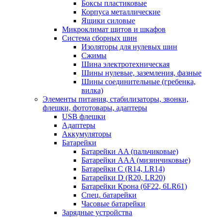
Боксы пластиковые
Корпуса металлические
Ящики силовые
Микроклимат щитов и шкафов
Система сборных шин
Изоляторы для нулевых шин
Сжимы
Шина электротехническая
Шины нулевые, заземления, фазные
Шины соединительные (гребенка,
вилка)
Элементы питания, стабилизаторы, звонки,
флешки, фототовары, адаптеры
USB флешки
Адаптеры
Аккумуляторы
Батарейки
Батарейки AA (пальчиковые)
Батарейки AAA (мизинчиковые)
Батарейки C (R14, LR14)
Батарейки D (R20, LR20)
Батарейки Крона (6F22, 6LR61)
Спец. батарейки
Часовые батарейки
Зарядные устройства