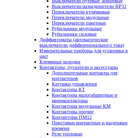
Выключатели путевые, концевые
Выключатели-разъединители ВР32
Переключатели кулачковые
Переключатели модульные
Переключатели пакетные
Рубильники модульные
Рубильники силовые
Диффавтоматы (автоматические
выключатели дифференциального тока)
Измерительные приборы для установки в
щит
Клеммные колодки
Контакторы, пускатели и аксессуары
Дополнительные контакты для
контакторов
Катушки управления
Контакторы КТ
Контакторы малогабаритные и
миниконтакторы
Контакторы модульные КМ
Контакторы прочие
Контанторы ПМ12
Приставки контактные и выдержки
времени
Реле тепловые