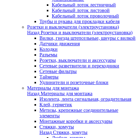
Кабельный лоток лестничный
Кабельный лоток листовой
Кабельный лоток проволочный
Трубы и рукава для прокладки кабеля
Розетки и выключатели (электроустановка)
Назад
Розетки и выключатели (электроустановка)
Вилки, гнезда штепсельные, шнуры с вилкой
Датчики движения
Колодки
Разъемы
Розетки, выключатели и аксессуары
Сетевые разветвители и переходники
Сетевые фильтры
Таймеры
Удлинители и розеточные блоки
Материалы для монтажа
Назад
Материалы для монтажа
Изолента, лента сигнальная, оградительная
Клей, герметик
Метизы, крепежные соединительные
элементы
Монтажные коробки и аксессуары
Стяжки, хомуты
Назад
Стяжки, хомуты
Дюбель-хомуты