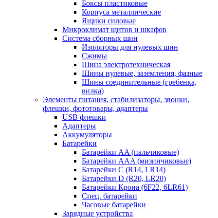
Боксы пластиковые
Корпуса металлические
Ящики силовые
Микроклимат щитов и шкафов
Система сборных шин
Изоляторы для нулевых шин
Сжимы
Шина электротехническая
Шины нулевые, заземления, фазные
Шины соединительные (гребенка,
вилка)
Элементы питания, стабилизаторы, звонки,
флешки, фототовары, адаптеры
USB флешки
Адаптеры
Аккумуляторы
Батарейки
Батарейки AA (пальчиковые)
Батарейки AAA (мизинчиковые)
Батарейки C (R14, LR14)
Батарейки D (R20, LR20)
Батарейки Крона (6F22, 6LR61)
Спец. батарейки
Часовые батарейки
Зарядные устройства