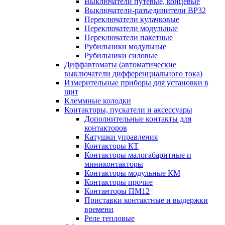
Выключатели путевые, концевые
Выключатели-разъединители ВР32
Переключатели кулачковые
Переключатели модульные
Переключатели пакетные
Рубильники модульные
Рубильники силовые
Диффавтоматы (автоматические
выключатели дифференциального тока)
Измерительные приборы для установки в
щит
Клеммные колодки
Контакторы, пускатели и аксессуары
Дополнительные контакты для
контакторов
Катушки управления
Контакторы КТ
Контакторы малогабаритные и
миниконтакторы
Контакторы модульные КМ
Контакторы прочие
Контанторы ПМ12
Приставки контактные и выдержки
времени
Реле тепловые