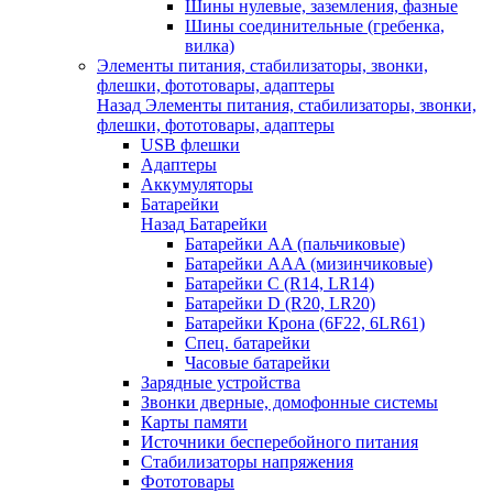
Шины нулевые, заземления, фазные
Шины соединительные (гребенка,
вилка)
Элементы питания, стабилизаторы, звонки,
флешки, фототовары, адаптеры
Назад
Элементы питания, стабилизаторы, звонки,
флешки, фототовары, адаптеры
USB флешки
Адаптеры
Аккумуляторы
Батарейки
Назад
Батарейки
Батарейки AA (пальчиковые)
Батарейки AAA (мизинчиковые)
Батарейки C (R14, LR14)
Батарейки D (R20, LR20)
Батарейки Крона (6F22, 6LR61)
Спец. батарейки
Часовые батарейки
Зарядные устройства
Звонки дверные, домофонные системы
Карты памяти
Источники бесперебойного питания
Стабилизаторы напряжения
Фототовары