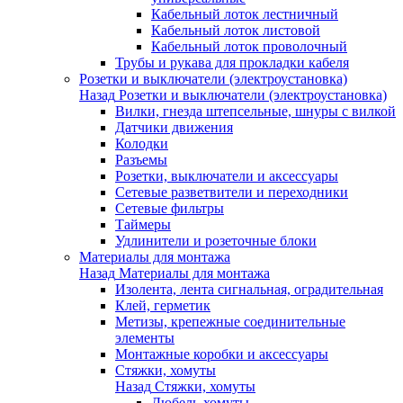
Кабельный лоток лестничный
Кабельный лоток листовой
Кабельный лоток проволочный
Трубы и рукава для прокладки кабеля
Розетки и выключатели (электроустановка)
Назад
Розетки и выключатели (электроустановка)
Вилки, гнезда штепсельные, шнуры с вилкой
Датчики движения
Колодки
Разъемы
Розетки, выключатели и аксессуары
Сетевые разветвители и переходники
Сетевые фильтры
Таймеры
Удлинители и розеточные блоки
Материалы для монтажа
Назад
Материалы для монтажа
Изолента, лента сигнальная, оградительная
Клей, герметик
Метизы, крепежные соединительные
элементы
Монтажные коробки и аксессуары
Стяжки, хомуты
Назад
Стяжки, хомуты
Дюбель-хомуты