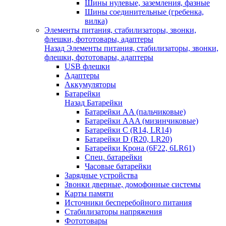
Шины нулевые, заземления, фазные
Шины соединительные (гребенка,
вилка)
Элементы питания, стабилизаторы, звонки,
флешки, фототовары, адаптеры
Назад
Элементы питания, стабилизаторы, звонки,
флешки, фототовары, адаптеры
USB флешки
Адаптеры
Аккумуляторы
Батарейки
Назад
Батарейки
Батарейки AA (пальчиковые)
Батарейки AAA (мизинчиковые)
Батарейки C (R14, LR14)
Батарейки D (R20, LR20)
Батарейки Крона (6F22, 6LR61)
Спец. батарейки
Часовые батарейки
Зарядные устройства
Звонки дверные, домофонные системы
Карты памяти
Источники бесперебойного питания
Стабилизаторы напряжения
Фототовары