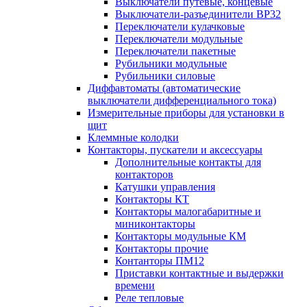
Выключатели путевые, концевые
Выключатели-разъединители ВР32
Переключатели кулачковые
Переключатели модульные
Переключатели пакетные
Рубильники модульные
Рубильники силовые
Диффавтоматы (автоматические
выключатели дифференциального тока)
Измерительные приборы для установки в
щит
Клеммные колодки
Контакторы, пускатели и аксессуары
Дополнительные контакты для
контакторов
Катушки управления
Контакторы КТ
Контакторы малогабаритные и
миниконтакторы
Контакторы модульные КМ
Контакторы прочие
Контанторы ПМ12
Приставки контактные и выдержки
времени
Реле тепловые