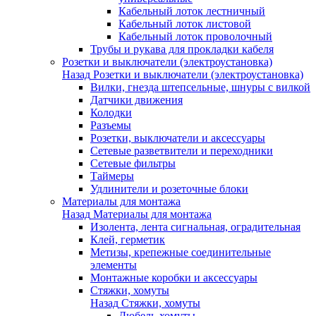
Кабельный лоток лестничный
Кабельный лоток листовой
Кабельный лоток проволочный
Трубы и рукава для прокладки кабеля
Розетки и выключатели (электроустановка)
Назад
Розетки и выключатели (электроустановка)
Вилки, гнезда штепсельные, шнуры с вилкой
Датчики движения
Колодки
Разъемы
Розетки, выключатели и аксессуары
Сетевые разветвители и переходники
Сетевые фильтры
Таймеры
Удлинители и розеточные блоки
Материалы для монтажа
Назад
Материалы для монтажа
Изолента, лента сигнальная, оградительная
Клей, герметик
Метизы, крепежные соединительные
элементы
Монтажные коробки и аксессуары
Стяжки, хомуты
Назад
Стяжки, хомуты
Дюбель-хомуты