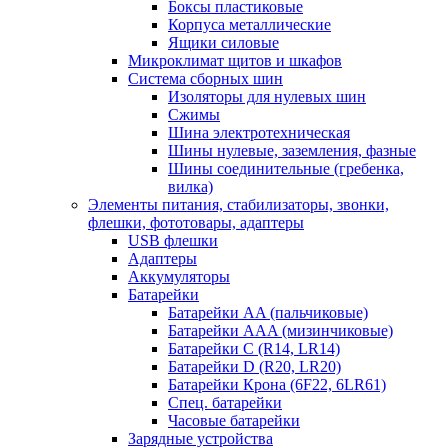
Боксы пластиковые
Корпуса металлические
Ящики силовые
Микроклимат щитов и шкафов
Система сборных шин
Изоляторы для нулевых шин
Сжимы
Шина электротехническая
Шины нулевые, заземления, фазные
Шины соединительные (гребенка,
вилка)
Элементы питания, стабилизаторы, звонки,
флешки, фототовары, адаптеры
USB флешки
Адаптеры
Аккумуляторы
Батарейки
Батарейки AA (пальчиковые)
Батарейки AAA (мизинчиковые)
Батарейки C (R14, LR14)
Батарейки D (R20, LR20)
Батарейки Крона (6F22, 6LR61)
Спец. батарейки
Часовые батарейки
Зарядные устройства