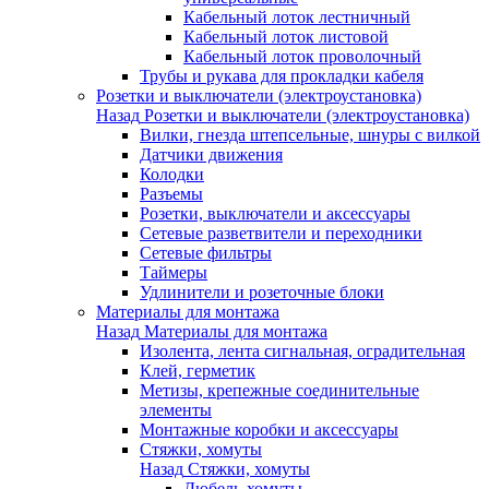
Кабельный лоток лестничный
Кабельный лоток листовой
Кабельный лоток проволочный
Трубы и рукава для прокладки кабеля
Розетки и выключатели (электроустановка)
Назад
Розетки и выключатели (электроустановка)
Вилки, гнезда штепсельные, шнуры с вилкой
Датчики движения
Колодки
Разъемы
Розетки, выключатели и аксессуары
Сетевые разветвители и переходники
Сетевые фильтры
Таймеры
Удлинители и розеточные блоки
Материалы для монтажа
Назад
Материалы для монтажа
Изолента, лента сигнальная, оградительная
Клей, герметик
Метизы, крепежные соединительные
элементы
Монтажные коробки и аксессуары
Стяжки, хомуты
Назад
Стяжки, хомуты
Дюбель-хомуты