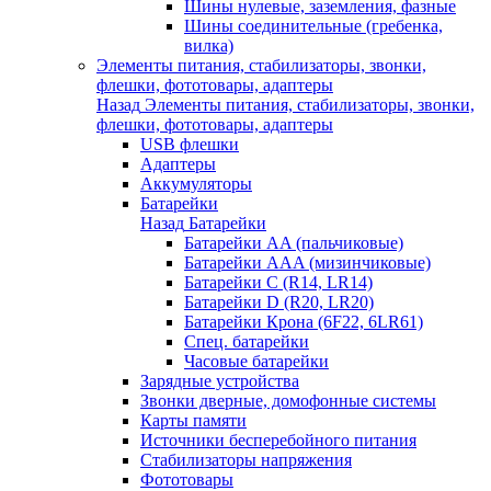
Шины нулевые, заземления, фазные
Шины соединительные (гребенка,
вилка)
Элементы питания, стабилизаторы, звонки,
флешки, фототовары, адаптеры
Назад
Элементы питания, стабилизаторы, звонки,
флешки, фототовары, адаптеры
USB флешки
Адаптеры
Аккумуляторы
Батарейки
Назад
Батарейки
Батарейки AA (пальчиковые)
Батарейки AAA (мизинчиковые)
Батарейки C (R14, LR14)
Батарейки D (R20, LR20)
Батарейки Крона (6F22, 6LR61)
Спец. батарейки
Часовые батарейки
Зарядные устройства
Звонки дверные, домофонные системы
Карты памяти
Источники бесперебойного питания
Стабилизаторы напряжения
Фототовары