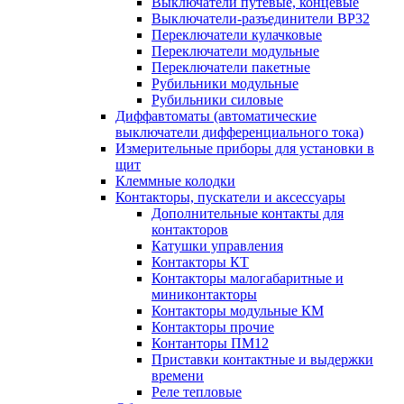
Выключатели путевые, концевые
Выключатели-разъединители ВР32
Переключатели кулачковые
Переключатели модульные
Переключатели пакетные
Рубильники модульные
Рубильники силовые
Диффавтоматы (автоматические
выключатели дифференциального тока)
Измерительные приборы для установки в
щит
Клеммные колодки
Контакторы, пускатели и аксессуары
Дополнительные контакты для
контакторов
Катушки управления
Контакторы КТ
Контакторы малогабаритные и
миниконтакторы
Контакторы модульные КМ
Контакторы прочие
Контанторы ПМ12
Приставки контактные и выдержки
времени
Реле тепловые