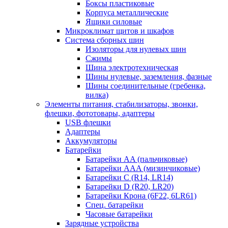
Боксы пластиковые
Корпуса металлические
Ящики силовые
Микроклимат щитов и шкафов
Система сборных шин
Изоляторы для нулевых шин
Сжимы
Шина электротехническая
Шины нулевые, заземления, фазные
Шины соединительные (гребенка,
вилка)
Элементы питания, стабилизаторы, звонки,
флешки, фототовары, адаптеры
USB флешки
Адаптеры
Аккумуляторы
Батарейки
Батарейки AA (пальчиковые)
Батарейки AAA (мизинчиковые)
Батарейки C (R14, LR14)
Батарейки D (R20, LR20)
Батарейки Крона (6F22, 6LR61)
Спец. батарейки
Часовые батарейки
Зарядные устройства