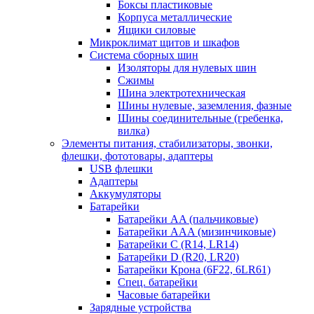
Боксы пластиковые
Корпуса металлические
Ящики силовые
Микроклимат щитов и шкафов
Система сборных шин
Изоляторы для нулевых шин
Сжимы
Шина электротехническая
Шины нулевые, заземления, фазные
Шины соединительные (гребенка,
вилка)
Элементы питания, стабилизаторы, звонки,
флешки, фототовары, адаптеры
USB флешки
Адаптеры
Аккумуляторы
Батарейки
Батарейки AA (пальчиковые)
Батарейки AAA (мизинчиковые)
Батарейки C (R14, LR14)
Батарейки D (R20, LR20)
Батарейки Крона (6F22, 6LR61)
Спец. батарейки
Часовые батарейки
Зарядные устройства