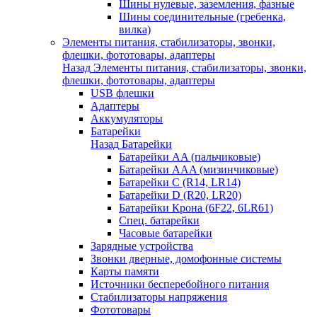
Шины нулевые, заземления, фазные
Шины соединительные (гребенка,
вилка)
Элементы питания, стабилизаторы, звонки,
флешки, фототовары, адаптеры
Назад
Элементы питания, стабилизаторы, звонки,
флешки, фототовары, адаптеры
USB флешки
Адаптеры
Аккумуляторы
Батарейки
Назад
Батарейки
Батарейки AA (пальчиковые)
Батарейки AAA (мизинчиковые)
Батарейки C (R14, LR14)
Батарейки D (R20, LR20)
Батарейки Крона (6F22, 6LR61)
Спец. батарейки
Часовые батарейки
Зарядные устройства
Звонки дверные, домофонные системы
Карты памяти
Источники бесперебойного питания
Стабилизаторы напряжения
Фототовары