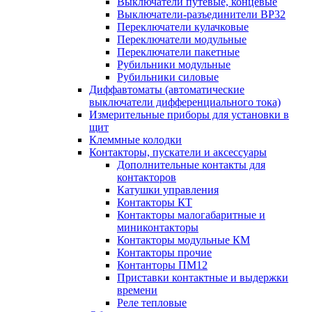
Выключатели путевые, концевые
Выключатели-разъединители ВР32
Переключатели кулачковые
Переключатели модульные
Переключатели пакетные
Рубильники модульные
Рубильники силовые
Диффавтоматы (автоматические
выключатели дифференциального тока)
Измерительные приборы для установки в
щит
Клеммные колодки
Контакторы, пускатели и аксессуары
Дополнительные контакты для
контакторов
Катушки управления
Контакторы КТ
Контакторы малогабаритные и
миниконтакторы
Контакторы модульные КМ
Контакторы прочие
Контанторы ПМ12
Приставки контактные и выдержки
времени
Реле тепловые