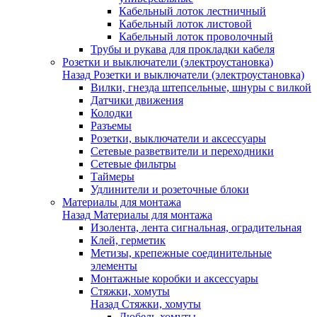
Кабельный лоток лестничный
Кабельный лоток листовой
Кабельный лоток проволочный
Трубы и рукава для прокладки кабеля
Розетки и выключатели (электроустановка)
Назад
Розетки и выключатели (электроустановка)
Вилки, гнезда штепсельные, шнуры с вилкой
Датчики движения
Колодки
Разъемы
Розетки, выключатели и аксессуары
Сетевые разветвители и переходники
Сетевые фильтры
Таймеры
Удлинители и розеточные блоки
Материалы для монтажа
Назад
Материалы для монтажа
Изолента, лента сигнальная, оградительная
Клей, герметик
Метизы, крепежные соединительные
элементы
Монтажные коробки и аксессуары
Стяжки, хомуты
Назад
Стяжки, хомуты
Дюбель-хомуты