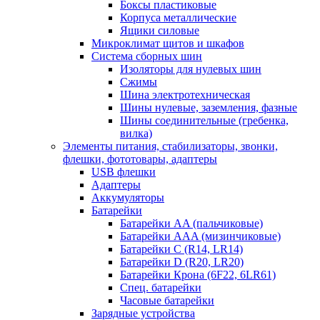
Боксы пластиковые
Корпуса металлические
Ящики силовые
Микроклимат щитов и шкафов
Система сборных шин
Изоляторы для нулевых шин
Сжимы
Шина электротехническая
Шины нулевые, заземления, фазные
Шины соединительные (гребенка,
вилка)
Элементы питания, стабилизаторы, звонки,
флешки, фототовары, адаптеры
USB флешки
Адаптеры
Аккумуляторы
Батарейки
Батарейки AA (пальчиковые)
Батарейки AAA (мизинчиковые)
Батарейки C (R14, LR14)
Батарейки D (R20, LR20)
Батарейки Крона (6F22, 6LR61)
Спец. батарейки
Часовые батарейки
Зарядные устройства