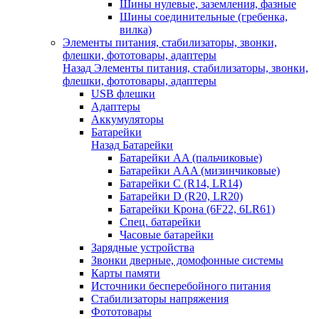
Шины нулевые, заземления, фазные
Шины соединительные (гребенка,
вилка)
Элементы питания, стабилизаторы, звонки,
флешки, фототовары, адаптеры
Назад
Элементы питания, стабилизаторы, звонки,
флешки, фототовары, адаптеры
USB флешки
Адаптеры
Аккумуляторы
Батарейки
Назад
Батарейки
Батарейки AA (пальчиковые)
Батарейки AAA (мизинчиковые)
Батарейки C (R14, LR14)
Батарейки D (R20, LR20)
Батарейки Крона (6F22, 6LR61)
Спец. батарейки
Часовые батарейки
Зарядные устройства
Звонки дверные, домофонные системы
Карты памяти
Источники бесперебойного питания
Стабилизаторы напряжения
Фототовары