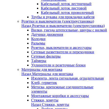
Кабельный лоток лестничный
Кабельный лоток листовой
Кабельный лоток проволочный
Трубы и рукава для прокладки кабеля
Розетки и выключатели (электроустановка)
Назад
Розетки и выключатели (электроустановка)
Вилки, гнезда штепсельные, шнуры с вилкой
Датчики движения
Колодки
Разъемы
Розетки, выключатели и аксессуары
Сетевые разветвители и переходники
Сетевые фильтры
Таймеры
Удлинители и розеточные блоки
Материалы для монтажа
Назад
Материалы для монтажа
Изолента, лента сигнальная, оградительная
Клей, герметик
Метизы, крепежные соединительные
элементы
Монтажные коробки и аксессуары
Стяжки, хомуты
Назад
Стяжки, хомуты
Дюбель-хомуты