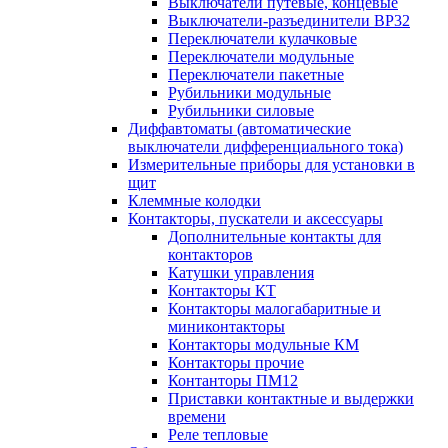
Выключатели путевые, концевые
Выключатели-разъединители ВР32
Переключатели кулачковые
Переключатели модульные
Переключатели пакетные
Рубильники модульные
Рубильники силовые
Диффавтоматы (автоматические
выключатели дифференциального тока)
Измерительные приборы для установки в
щит
Клеммные колодки
Контакторы, пускатели и аксессуары
Дополнительные контакты для
контакторов
Катушки управления
Контакторы КТ
Контакторы малогабаритные и
миниконтакторы
Контакторы модульные КМ
Контакторы прочие
Контанторы ПМ12
Приставки контактные и выдержки
времени
Реле тепловые