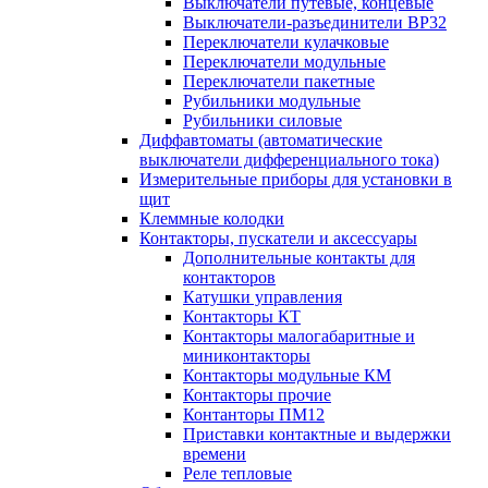
Выключатели путевые, концевые
Выключатели-разъединители ВР32
Переключатели кулачковые
Переключатели модульные
Переключатели пакетные
Рубильники модульные
Рубильники силовые
Диффавтоматы (автоматические
выключатели дифференциального тока)
Измерительные приборы для установки в
щит
Клеммные колодки
Контакторы, пускатели и аксессуары
Дополнительные контакты для
контакторов
Катушки управления
Контакторы КТ
Контакторы малогабаритные и
миниконтакторы
Контакторы модульные КМ
Контакторы прочие
Контанторы ПМ12
Приставки контактные и выдержки
времени
Реле тепловые