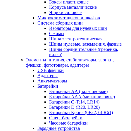
Боксы пластиковые
Корпуса металлические
Ящики силовые
Микроклимат щитов и шкафов
Система сборных шин
Изоляторы для нулевых шин
Сжимы
Шина электротехническая
Шины нулевые, заземления, фазные
Шины соединительные (гребенка,
вилка)
Элементы питания, стабилизаторы, звонки,
флешки, фототовары, адаптеры
USB флешки
Адаптеры
Аккумуляторы
Батарейки
Батарейки AA (пальчиковые)
Батарейки AAA (мизинчиковые)
Батарейки C (R14, LR14)
Батарейки D (R20, LR20)
Батарейки Крона (6F22, 6LR61)
Спец. батарейки
Часовые батарейки
Зарядные устройства