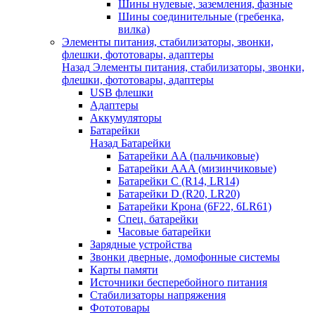
Шины нулевые, заземления, фазные
Шины соединительные (гребенка,
вилка)
Элементы питания, стабилизаторы, звонки,
флешки, фототовары, адаптеры
Назад
Элементы питания, стабилизаторы, звонки,
флешки, фототовары, адаптеры
USB флешки
Адаптеры
Аккумуляторы
Батарейки
Назад
Батарейки
Батарейки AA (пальчиковые)
Батарейки AAA (мизинчиковые)
Батарейки C (R14, LR14)
Батарейки D (R20, LR20)
Батарейки Крона (6F22, 6LR61)
Спец. батарейки
Часовые батарейки
Зарядные устройства
Звонки дверные, домофонные системы
Карты памяти
Источники бесперебойного питания
Стабилизаторы напряжения
Фототовары