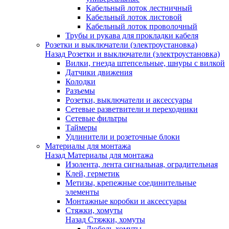
Кабельный лоток лестничный
Кабельный лоток листовой
Кабельный лоток проволочный
Трубы и рукава для прокладки кабеля
Розетки и выключатели (электроустановка)
Назад
Розетки и выключатели (электроустановка)
Вилки, гнезда штепсельные, шнуры с вилкой
Датчики движения
Колодки
Разъемы
Розетки, выключатели и аксессуары
Сетевые разветвители и переходники
Сетевые фильтры
Таймеры
Удлинители и розеточные блоки
Материалы для монтажа
Назад
Материалы для монтажа
Изолента, лента сигнальная, оградительная
Клей, герметик
Метизы, крепежные соединительные
элементы
Монтажные коробки и аксессуары
Стяжки, хомуты
Назад
Стяжки, хомуты
Дюбель-хомуты