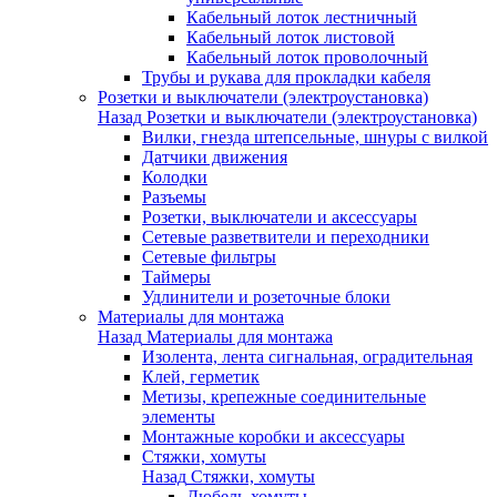
Кабельный лоток лестничный
Кабельный лоток листовой
Кабельный лоток проволочный
Трубы и рукава для прокладки кабеля
Розетки и выключатели (электроустановка)
Назад
Розетки и выключатели (электроустановка)
Вилки, гнезда штепсельные, шнуры с вилкой
Датчики движения
Колодки
Разъемы
Розетки, выключатели и аксессуары
Сетевые разветвители и переходники
Сетевые фильтры
Таймеры
Удлинители и розеточные блоки
Материалы для монтажа
Назад
Материалы для монтажа
Изолента, лента сигнальная, оградительная
Клей, герметик
Метизы, крепежные соединительные
элементы
Монтажные коробки и аксессуары
Стяжки, хомуты
Назад
Стяжки, хомуты
Дюбель-хомуты