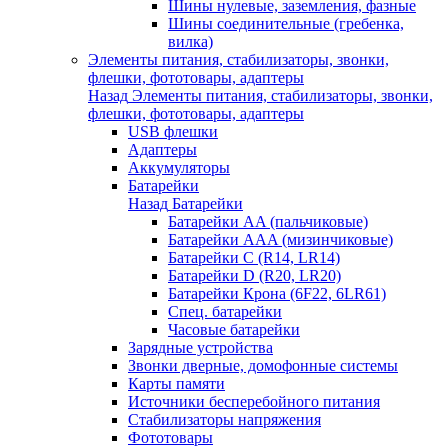
Шины нулевые, заземления, фазные
Шины соединительные (гребенка,
вилка)
Элементы питания, стабилизаторы, звонки,
флешки, фототовары, адаптеры
Назад
Элементы питания, стабилизаторы, звонки,
флешки, фототовары, адаптеры
USB флешки
Адаптеры
Аккумуляторы
Батарейки
Назад
Батарейки
Батарейки AA (пальчиковые)
Батарейки AAA (мизинчиковые)
Батарейки C (R14, LR14)
Батарейки D (R20, LR20)
Батарейки Крона (6F22, 6LR61)
Спец. батарейки
Часовые батарейки
Зарядные устройства
Звонки дверные, домофонные системы
Карты памяти
Источники бесперебойного питания
Стабилизаторы напряжения
Фототовары