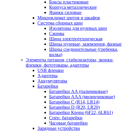
Боксы пластиковые
Корпуса металлические
Ящики силовые
Микроклимат щитов и шкафов
Система сборных шин
Изоляторы для нулевых шин
Сжимы
Шина электротехническая
Шины нулевые, заземления, фазные
Шины соединительные (гребенка,
вилка)
Элементы питания, стабилизаторы, звонки,
флешки, фототовары, адаптеры
USB флешки
Адаптеры
Аккумуляторы
Батарейки
Батарейки AA (пальчиковые)
Батарейки AAA (мизинчиковые)
Батарейки C (R14, LR14)
Батарейки D (R20, LR20)
Батарейки Крона (6F22, 6LR61)
Спец. батарейки
Часовые батарейки
Зарядные устройства