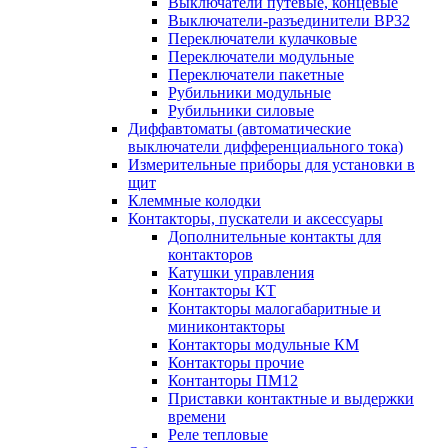
Выключатели путевые, концевые
Выключатели-разъединители ВР32
Переключатели кулачковые
Переключатели модульные
Переключатели пакетные
Рубильники модульные
Рубильники силовые
Диффавтоматы (автоматические
выключатели дифференциального тока)
Измерительные приборы для установки в
щит
Клеммные колодки
Контакторы, пускатели и аксессуары
Дополнительные контакты для
контакторов
Катушки управления
Контакторы КТ
Контакторы малогабаритные и
миниконтакторы
Контакторы модульные КМ
Контакторы прочие
Контанторы ПМ12
Приставки контактные и выдержки
времени
Реле тепловые