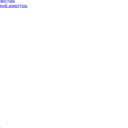
рматуры
ьной арматуры