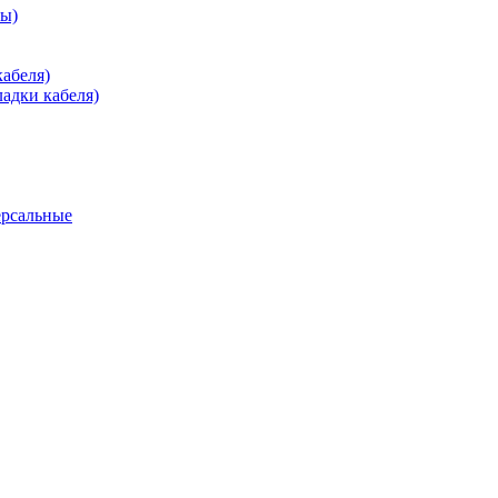
зы)
абеля)
адки кабеля)
ерсальные