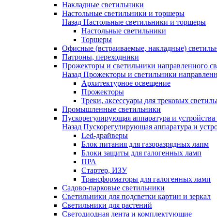
Накладные светильники
Настольные светильники и торшеры
Назад
Настольные светильники и торшеры
Настольные светильники
Торшеры
Офисные (встраиваемые, накладные) светиль
Патроны, переходники
Прожекторы и светильники направленного св
Назад
Прожекторы и светильники направленн
Архитектурное освещение
Прожекторы
Треки, аксессуары для трековых светил
Промышленные светильники
Пускорегулирующая аппаратура и устройства
Назад
Пускорегулирующая аппаратура и устро
Led-драйверы
Блок питания для газоразрядных лапм
Блоки защиты для галогенных ламп
ПРА
Стартер, ИЗУ
Трансформаторы для галогенных ламп
Садово-парковые светильники
Светильники для подсветки картин и зеркал
Светильники для растений
Светодиодная лента и комплектующие