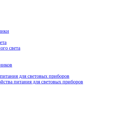
ники
ета
ого света
ьников
 питания для световых приборов
йства питания для световых приборов