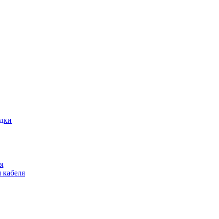
адки
я
 кабеля