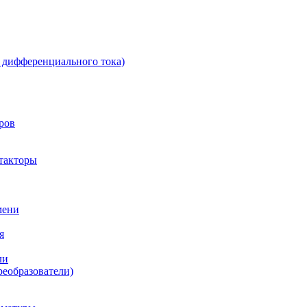
 дифференциального тока)
ров
такторы
мени
я
ли
реобразователи)