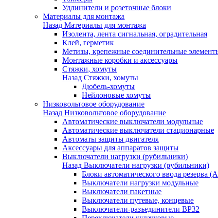
Удлинители и розеточные блоки
Материалы для монтажа
Назад
Материалы для монтажа
Изолента, лента сигнальная, оградительная
Клей, герметик
Метизы, крепежные соединительные элемент
Монтажные коробки и аксессуары
Стяжки, хомуты
Назад
Стяжки, хомуты
Дюбель-хомуты
Нейлоновые хомуты
Низковольтовое оборудование
Назад
Низковольтовое оборудование
Автоматические выключатели модульные
Автоматические выключатели стационарные
Автоматы защиты двигателя
Аксессуары для аппаратов защиты
Выключатели нагрузки (рубильники)
Назад
Выключатели нагрузки (рубильники)
Блоки автоматического ввода резерва (
Выключатели нагрузки модульные
Выключатели пакетные
Выключатели путевые, концевые
Выключатели-разъединители ВР32
Переключатели кулачковые