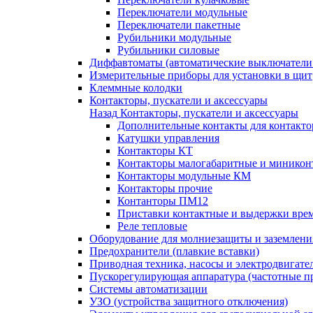
Переключатели модульные
Переключатели пакетные
Рубильники модульные
Рубильники силовые
Диффавтоматы (автоматические выключатели
Измерительные приборы для установки в щит
Клеммные колодки
Контакторы, пускатели и аксессуары
Назад
Контакторы, пускатели и аксессуары
Дополнительные контакты для контакто
Катушки управления
Контакторы КТ
Контакторы малогабаритные и миникон
Контакторы модульные КМ
Контакторы прочие
Контанторы ПМ12
Приставки контактные и выдержки вре
Реле тепловые
Оборудование для молниезащиты и заземлени
Предохранители (плавкие вставки)
Приводная техника, насосы и электродвигате
Пускорегулирующая аппаратура (частотные п
Системы автоматизации
УЗО (устройства защитного отключения)