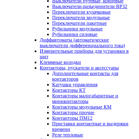
Выключатели путевые, концевые
Выключатели-разъединители ВР32
Переключатели кулачковые
Переключатели модульные
Переключатели пакетные
Рубильники модульные
Рубильники силовые
Диффавтоматы (автоматические
выключатели дифференциального тока)
Измерительные приборы для установки в
щит
Клеммные колодки
Контакторы, пускатели и аксессуары
Дополнительные контакты для
контакторов
Катушки управления
Контакторы КТ
Контакторы малогабаритные и
миниконтакторы
Контакторы модульные КМ
Контакторы прочие
Контанторы ПМ12
Приставки контактные и выдержки
времени
Реле тепловые