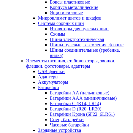
Боксы пластиковые
Корпуса металлические
Ящики силовые
Микроклимат щитов и шкафов
Система сборных шин
Изоляторы для нулевых шин
Сжимы
Шина электротехническая
Шины нулевые, заземления, фазные
Шины соединительные (гребенка,
вилка)
Элементы питания, стабилизаторы, звонки,
флешки, фототовары, адаптеры
USB флешки
Адаптеры
Аккумуляторы
Батарейки
Батарейки AA (пальчиковые)
Батарейки AAA (мизинчиковые)
Батарейки C (R14, LR14)
Батарейки D (R20, LR20)
Батарейки Крона (6F22, 6LR61)
Спец. батарейки
Часовые батарейки
Зарядные устройства