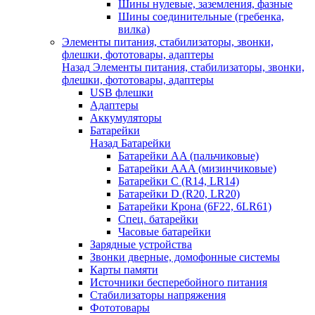
Шины нулевые, заземления, фазные
Шины соединительные (гребенка,
вилка)
Элементы питания, стабилизаторы, звонки,
флешки, фототовары, адаптеры
Назад
Элементы питания, стабилизаторы, звонки,
флешки, фототовары, адаптеры
USB флешки
Адаптеры
Аккумуляторы
Батарейки
Назад
Батарейки
Батарейки AA (пальчиковые)
Батарейки AAA (мизинчиковые)
Батарейки C (R14, LR14)
Батарейки D (R20, LR20)
Батарейки Крона (6F22, 6LR61)
Спец. батарейки
Часовые батарейки
Зарядные устройства
Звонки дверные, домофонные системы
Карты памяти
Источники бесперебойного питания
Стабилизаторы напряжения
Фототовары