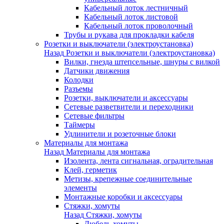
Кабельный лоток лестничный
Кабельный лоток листовой
Кабельный лоток проволочный
Трубы и рукава для прокладки кабеля
Розетки и выключатели (электроустановка)
Назад
Розетки и выключатели (электроустановка)
Вилки, гнезда штепсельные, шнуры с вилкой
Датчики движения
Колодки
Разъемы
Розетки, выключатели и аксессуары
Сетевые разветвители и переходники
Сетевые фильтры
Таймеры
Удлинители и розеточные блоки
Материалы для монтажа
Назад
Материалы для монтажа
Изолента, лента сигнальная, оградительная
Клей, герметик
Метизы, крепежные соединительные
элементы
Монтажные коробки и аксессуары
Стяжки, хомуты
Назад
Стяжки, хомуты
Дюбель-хомуты