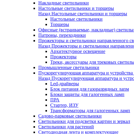
Накладные светильники
Настольные светильники и торшеры
Назад
Настольные светильники и торшеры
Настольные светильники
Торшеры
Офисные (встраиваемые, накладные) светиль
Патроны, переходники
Прожекторы и светильники направленного св
Назад
Прожекторы и светильники направленн
Архитектурное освещение
Прожекторы
Треки, аксессуары для трековых светил
Промышленные светильники
Пускорегулирующая аппаратура и устройства
Назад
Пускорегулирующая аппаратура и устро
Led-драйверы
Блок питания для газоразрядных лапм
Блоки защиты для галогенных ламп
ПРА
Стартер, ИЗУ
Трансформаторы для галогенных ламп
Садово-парковые светильники
Светильники для подсветки картин и зеркал
Светильники для растений
Светодиодная лента и комплектующие