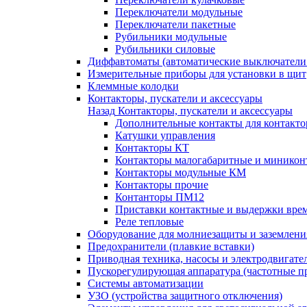
Переключатели модульные
Переключатели пакетные
Рубильники модульные
Рубильники силовые
Диффавтоматы (автоматические выключатели
Измерительные приборы для установки в щит
Клеммные колодки
Контакторы, пускатели и аксессуары
Назад
Контакторы, пускатели и аксессуары
Дополнительные контакты для контакто
Катушки управления
Контакторы КТ
Контакторы малогабаритные и миникон
Контакторы модульные КМ
Контакторы прочие
Контанторы ПМ12
Приставки контактные и выдержки вре
Реле тепловые
Оборудование для молниезащиты и заземлени
Предохранители (плавкие вставки)
Приводная техника, насосы и электродвигате
Пускорегулирующая аппаратура (частотные п
Системы автоматизации
УЗО (устройства защитного отключения)