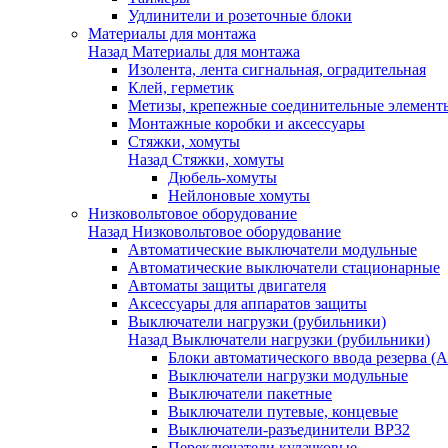
Удлинители и розеточные блоки
Материалы для монтажа
Назад
Материалы для монтажа
Изолента, лента сигнальная, оградительная
Клей, герметик
Метизы, крепежные соединительные элемент
Монтажные коробки и аксессуары
Стяжки, хомуты
Назад
Стяжки, хомуты
Дюбель-хомуты
Нейлоновые хомуты
Низковольтовое оборудование
Назад
Низковольтовое оборудование
Автоматические выключатели модульные
Автоматические выключатели стационарные
Автоматы защиты двигателя
Аксессуары для аппаратов защиты
Выключатели нагрузки (рубильники)
Назад
Выключатели нагрузки (рубильники)
Блоки автоматического ввода резерва (
Выключатели нагрузки модульные
Выключатели пакетные
Выключатели путевые, концевые
Выключатели-разъединители ВР32
Переключатели кулачковые