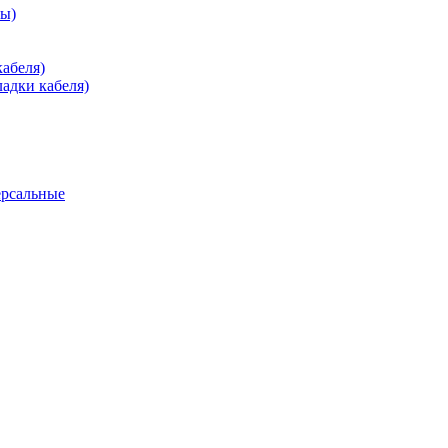
зы)
абеля)
адки кабеля)
ерсальные