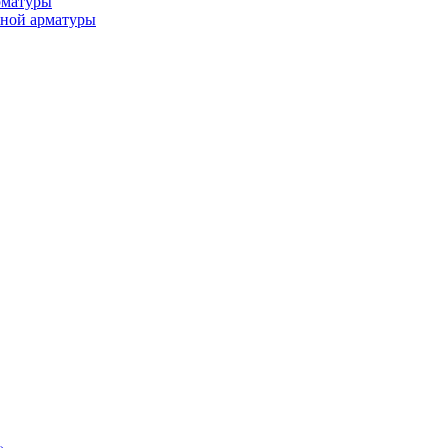
рматуры
ьной арматуры