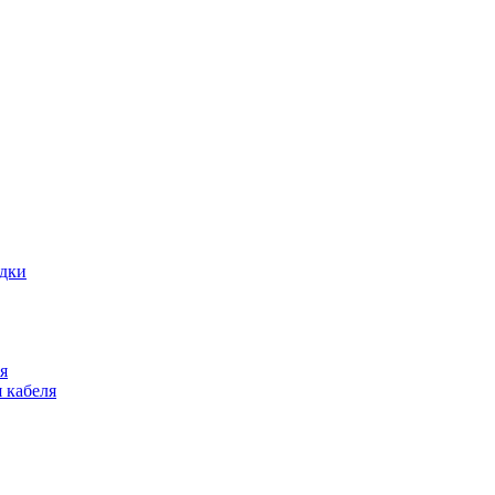
адки
я
 кабеля