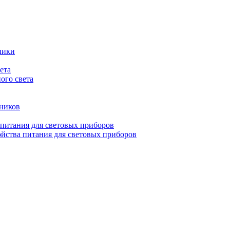
ники
ета
ого света
ьников
 питания для световых приборов
йства питания для световых приборов