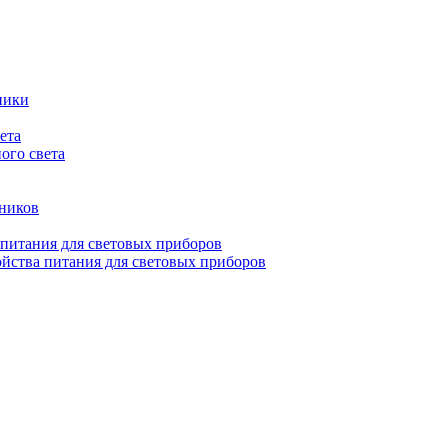
ники
ета
ого света
ьников
 питания для световых приборов
йства питания для световых приборов