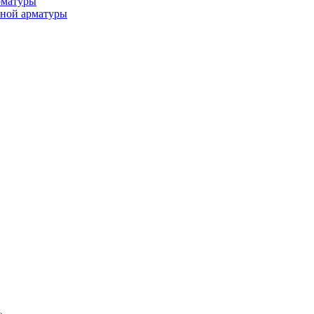
рматуры
ьной арматуры