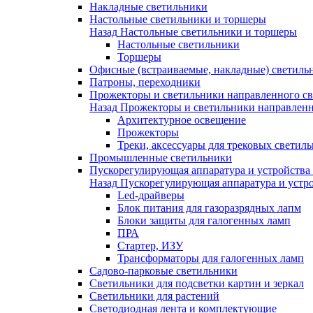
Накладные светильники
Настольные светильники и торшеры
Назад
Настольные светильники и торшеры
Настольные светильники
Торшеры
Офисные (встраиваемые, накладные) светиль
Патроны, переходники
Прожекторы и светильники направленного св
Назад
Прожекторы и светильники направленн
Архитектурное освещение
Прожекторы
Треки, аксессуары для трековых светил
Промышленные светильники
Пускорегулирующая аппаратура и устройства
Назад
Пускорегулирующая аппаратура и устро
Led-драйверы
Блок питания для газоразрядных лапм
Блоки защиты для галогенных ламп
ПРА
Стартер, ИЗУ
Трансформаторы для галогенных ламп
Садово-парковые светильники
Светильники для подсветки картин и зеркал
Светильники для растений
Светодиодная лента и комплектующие