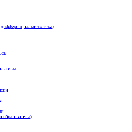
 дифференциального тока)
ров
такторы
мени
я
ли
реобразователи)