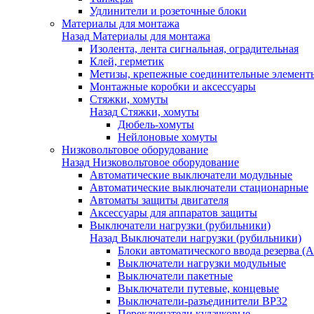
Удлинители и розеточные блоки
Материалы для монтажа
Назад
Материалы для монтажа
Изолента, лента сигнальная, оградительная
Клей, герметик
Метизы, крепежные соединительные элемент
Монтажные коробки и аксессуары
Стяжки, хомуты
Назад
Стяжки, хомуты
Дюбель-хомуты
Нейлоновые хомуты
Низковольтовое оборудование
Назад
Низковольтовое оборудование
Автоматические выключатели модульные
Автоматические выключатели стационарные
Автоматы защиты двигателя
Аксессуары для аппаратов защиты
Выключатели нагрузки (рубильники)
Назад
Выключатели нагрузки (рубильники)
Блоки автоматического ввода резерва (
Выключатели нагрузки модульные
Выключатели пакетные
Выключатели путевые, концевые
Выключатели-разъединители ВР32
Переключатели кулачковые