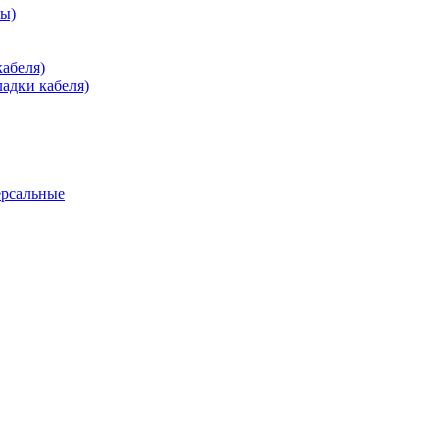
зы)
абеля)
адки кабеля)
ерсальные