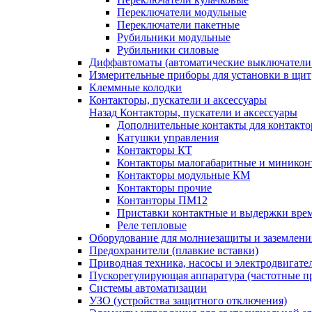
Переключатели модульные
Переключатели пакетные
Рубильники модульные
Рубильники силовые
Диффавтоматы (автоматические выключатели
Измерительные приборы для установки в щит
Клеммные колодки
Контакторы, пускатели и аксессуары
Назад
Контакторы, пускатели и аксессуары
Дополнительные контакты для контакто
Катушки управления
Контакторы КТ
Контакторы малогабаритные и миникон
Контакторы модульные КМ
Контакторы прочие
Контанторы ПМ12
Приставки контактные и выдержки вре
Реле тепловые
Оборудование для молниезащиты и заземлени
Предохранители (плавкие вставки)
Приводная техника, насосы и электродвигате
Пускорегулирующая аппаратура (частотные п
Системы автоматизации
УЗО (устройства защитного отключения)