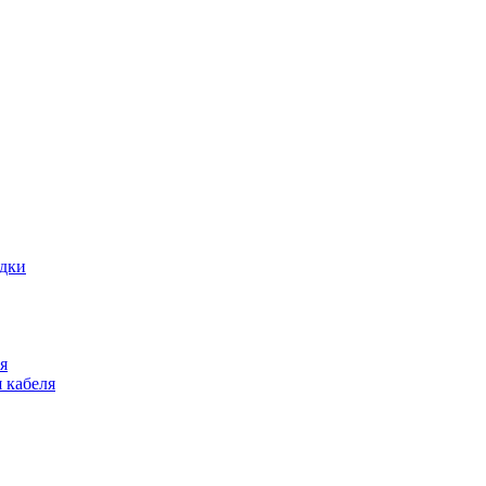
адки
я
 кабеля