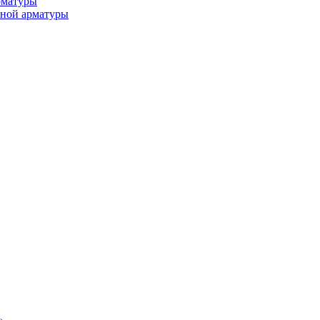
рматуры
ьной арматуры