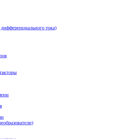
 дифференциального тока)
ров
такторы
мени
я
ли
реобразователи)