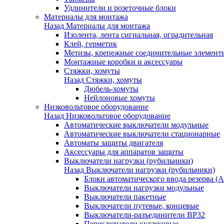
Удлинители и розеточные блоки
Материалы для монтажа
Назад
Материалы для монтажа
Изолента, лента сигнальная, оградительная
Клей, герметик
Метизы, крепежные соединительные элемент
Монтажные коробки и аксессуары
Стяжки, хомуты
Назад
Стяжки, хомуты
Дюбель-хомуты
Нейлоновые хомуты
Низковольтовое оборудование
Назад
Низковольтовое оборудование
Автоматические выключатели модульные
Автоматические выключатели стационарные
Автоматы защиты двигателя
Аксессуары для аппаратов защиты
Выключатели нагрузки (рубильники)
Назад
Выключатели нагрузки (рубильники)
Блоки автоматического ввода резерва (
Выключатели нагрузки модульные
Выключатели пакетные
Выключатели путевые, концевые
Выключатели-разъединители ВР32
Переключатели кулачковые