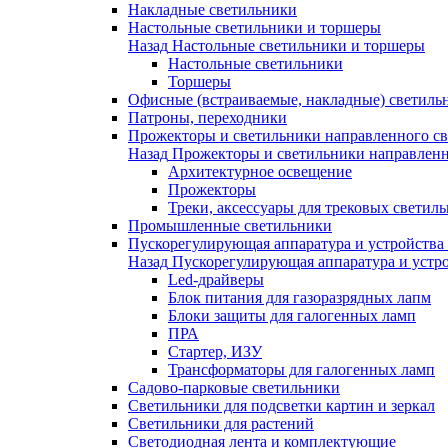
Накладные светильники
Настольные светильники и торшеры
Назад
Настольные светильники и торшеры
Настольные светильники
Торшеры
Офисные (встраиваемые, накладные) светиль
Патроны, переходники
Прожекторы и светильники направленного св
Назад
Прожекторы и светильники направленн
Архитектурное освещение
Прожекторы
Треки, аксессуары для трековых светил
Промышленные светильники
Пускорегулирующая аппаратура и устройства
Назад
Пускорегулирующая аппаратура и устро
Led-драйверы
Блок питания для газоразрядных лапм
Блоки защиты для галогенных ламп
ПРА
Стартер, ИЗУ
Трансформаторы для галогенных ламп
Садово-парковые светильники
Светильники для подсветки картин и зеркал
Светильники для растений
Светодиодная лента и комплектующие