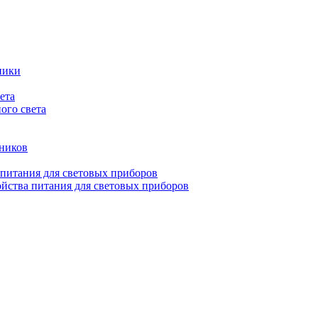
ники
ета
ого света
ьников
 питания для световых приборов
йства питания для световых приборов