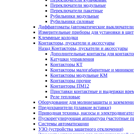
Переключатели модульные
Переключатели пакетные
Рубильники модульные
Рубильники силовые
Диффавтоматы (автоматические выключатели
Измерительные приборы для установки в щит
Клеммные колодки
Контакторы, пускатели и аксессуары
Назад
Контакторы, пускатели и аксессуары
Дополнительные контакты для контакто
Катушки управления
Контакторы КТ
Контакторы малогабаритные и миникон
Контакторы модульные КМ
Контакторы прочие
Контанторы ПМ12
Приставки контактные и выдержки вре
Реле тепловые
Оборудование для молниезащиты и заземлени
Предохранители (плавкие вставки)
Приводная техника, насосы и электродвигате
Пускорегулирующая аппаратура (частотные п
Системы автоматизации
УЗО (устройства защитного отключения)