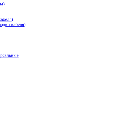
зы)
абеля)
адки кабеля)
ерсальные