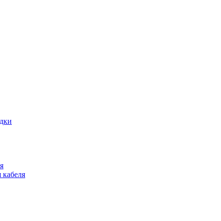
адки
я
 кабеля